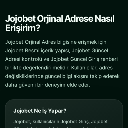
Jojobet Orjinal Adrese Nasıl
Erişirim?
Jojobet Orjinal Adres bilgisine erişmek için
Jojobet Resmi içerik yapısı, Jojobet Güncel
Adresi kontrolü ve Jojobet Güncel Giriş rehberi
birlikte değerlendirilmelidir. Kullanıcılar, adres
değişikliklerinde güncel bilgi akışını takip ederek
daha güvenli bir deneyim elde eder.
Jojobet Ne İş Yapar?
Jojobet, kullanıcıların Jojobet Giriş, Jojobet