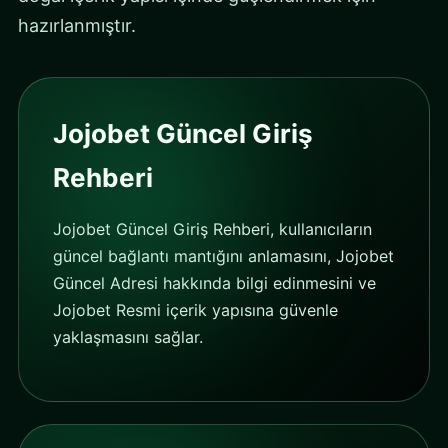
hazırlanmıştır.
Jojobet Güncel Giriş
Rehberi
Jojobet Güncel Giriş Rehberi, kullanıcıların
güncel bağlantı mantığını anlamasını, Jojobet
Güncel Adresi hakkında bilgi edinmesini ve
Jojobet Resmi içerik yapısına güvenle
yaklaşmasını sağlar.