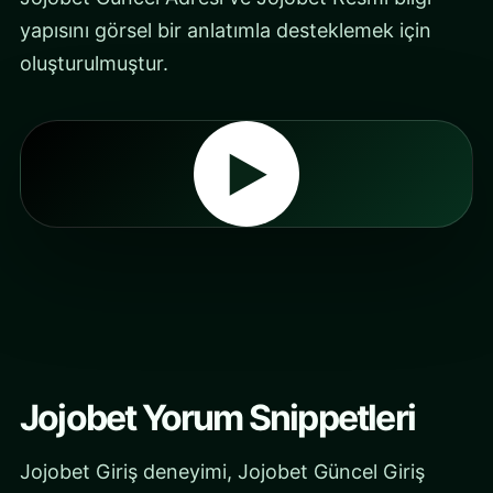
yapısını görsel bir anlatımla desteklemek için
oluşturulmuştur.
▶
Jojobet Yorum Snippetleri
Jojobet Giriş deneyimi, Jojobet Güncel Giriş