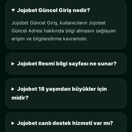
Jojobet Güncel Giriş nedir?
Jojobet Güncel Giriş, kullanıcıların Jojobet
Güncel Adresi hakkında bilgi almasını sağlayan
erişim ve bilgilendirme kavramıdır.
Jojobet Resmi bilgi sayfası ne sunar?
Jojobet 18 yaşından büyükler için
midir?
Jojobet canlı destek hizmeti var mı?