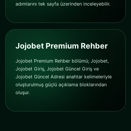
adımlarını tek sayfa üzerinden inceleyebilir.
Jojobet Premium Rehber
Jojobet Premium Rehber bölümü; Jojobet,
Jojobet Giriş, Jojobet Güncel Giriş ve
Jojobet Güncel Adresi anahtar kelimeleriyle
oluşturulmuş güçlü açıklama bloklarından
oluşur.