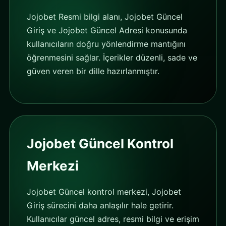
Jojobet Resmi bilgi alanı, Jojobet Güncel
Giriş ve Jojobet Güncel Adresi konusunda
kullanıcıların doğru yönlendirme mantığını
öğrenmesini sağlar. İçerikler düzenli, sade ve
güven veren bir dille hazırlanmıştır.
Jojobet Güncel Kontrol
Merkezi
Jojobet Güncel kontrol merkezi, Jojobet
Giriş sürecini daha anlaşılır hale getirir.
Kullanıcılar güncel adres, resmi bilgi ve erişim