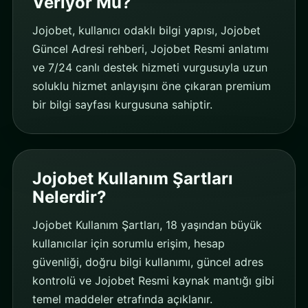
Veriyor Mu?
Jojobet, kullanıcı odaklı bilgi yapısı, Jojobet
Güncel Adresi rehberi, Jojobet Resmi anlatımı
ve 7/24 canlı destek hizmeti vurgusuyla uzun
soluklu hizmet anlayışını öne çıkaran premium
bir bilgi sayfası kurgusuna sahiptir.
Jojobet Kullanım Şartları
Nelerdir?
Jojobet Kullanım Şartları, 18 yaşından büyük
kullanıcılar için sorumlu erişim, hesap
güvenliği, doğru bilgi kullanımı, güncel adres
kontrolü ve Jojobet Resmi kaynak mantığı gibi
temel maddeler etrafında açıklanır.