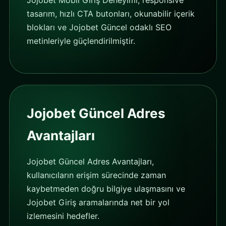
Jojobet Mobil Giriş Deneyimi, responsive
tasarım, hızlı CTA butonları, okunabilir içerik
blokları ve Jojobet Güncel odaklı SEO
metinleriyle güçlendirilmiştir.
Jojobet Güncel Adres
Avantajları
Jojobet Güncel Adres Avantajları,
kullanıcıların erişim sürecinde zaman
kaybetmeden doğru bilgiye ulaşmasını ve
Jojobet Giriş aramalarında net bir yol
izlemesini hedefler.