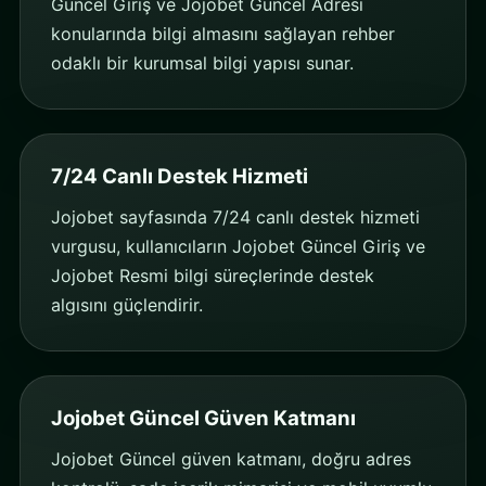
Güncel Giriş ve Jojobet Güncel Adresi
konularında bilgi almasını sağlayan rehber
odaklı bir kurumsal bilgi yapısı sunar.
7/24 Canlı Destek Hizmeti
Jojobet sayfasında 7/24 canlı destek hizmeti
vurgusu, kullanıcıların Jojobet Güncel Giriş ve
Jojobet Resmi bilgi süreçlerinde destek
algısını güçlendirir.
Jojobet Güncel Güven Katmanı
Jojobet Güncel güven katmanı, doğru adres