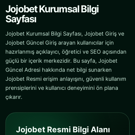
Jojobet Kurumsal Bilgi
Sayfası
Jojobet Kurumsal Bilgi Sayfası, Jojobet Giriş ve
Jojobet Güncel Giriş arayan kullanıcılar için
hazırlanmış açıklayıcı, öğretici ve SEO açısından
güçlü bir içerik merkezidir. Bu sayfa, Jojobet
Güncel Adresi hakkında net bilgi sunarken
Jojobet Resmi erişim anlayışını, güvenli kullanım
prensiplerini ve kullanıcı deneyimini ön plana
çıkarır.
Jojobet Resmi Bilgi Alanı