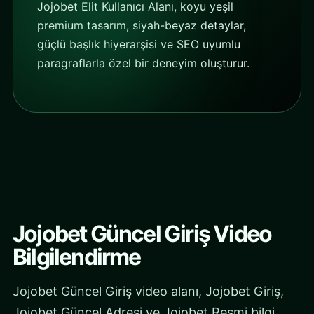
Jojobet Elit Kullanıcı Alanı, koyu yeşil
premium tasarım, siyah-beyaz detaylar,
güçlü başlık hiyerarşisi ve SEO uyumlu
paragraflarla özel bir deneyim oluşturur.
Jojobet Güncel Giriş Video
Bilgilendirme
Jojobet Güncel Giriş video alanı, Jojobet Giriş,
Jojobet Güncel Adresi ve Jojobet Resmi bilgi