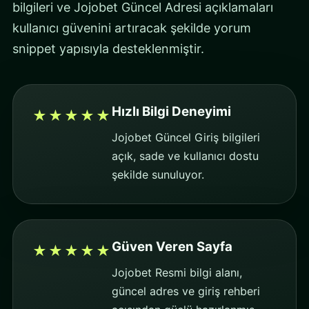
bilgileri ve Jojobet Güncel Adresi açıklamaları
kullanıcı güvenini artıracak şekilde yorum
snippet yapısıyla desteklenmiştir.
Hızlı Bilgi Deneyimi
★★★★★
Jojobet Güncel Giriş bilgileri
açık, sade ve kullanıcı dostu
şekilde sunuluyor.
Güven Veren Sayfa
★★★★★
Jojobet Resmi bilgi alanı,
güncel adres ve giriş rehberi