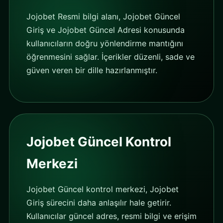
Jojobet Resmi bilgi alanı, Jojobet Güncel
Giriş ve Jojobet Güncel Adresi konusunda
kullanıcıların doğru yönlendirme mantığını
öğrenmesini sağlar. İçerikler düzenli, sade ve
güven veren bir dille hazırlanmıştır.
Jojobet Güncel Kontrol
Merkezi
Jojobet Güncel kontrol merkezi, Jojobet
Giriş sürecini daha anlaşılır hale getirir.
Kullanıcılar güncel adres, resmi bilgi ve erişim