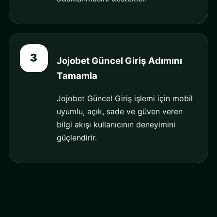
3
Jojobet Güncel Giriş Adımını
Tamamla
Jojobet Güncel Giriş işlemi için mobil
uyumlu, açık, sade ve güven veren
bilgi akışı kullanıcının deneyimini
güçlendirir.