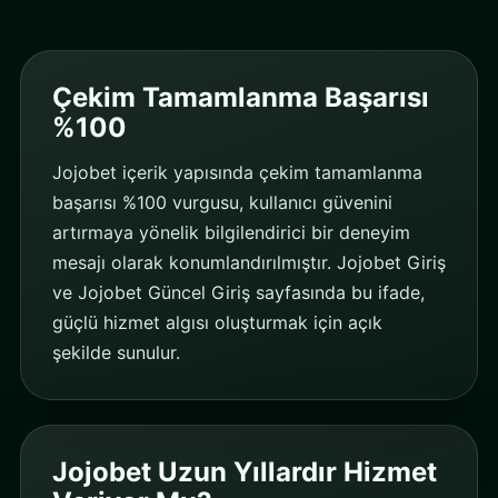
Çekim Tamamlanma Başarısı
%100
Jojobet içerik yapısında çekim tamamlanma
başarısı %100 vurgusu, kullanıcı güvenini
artırmaya yönelik bilgilendirici bir deneyim
mesajı olarak konumlandırılmıştır. Jojobet Giriş
ve Jojobet Güncel Giriş sayfasında bu ifade,
güçlü hizmet algısı oluşturmak için açık
şekilde sunulur.
Jojobet Uzun Yıllardır Hizmet