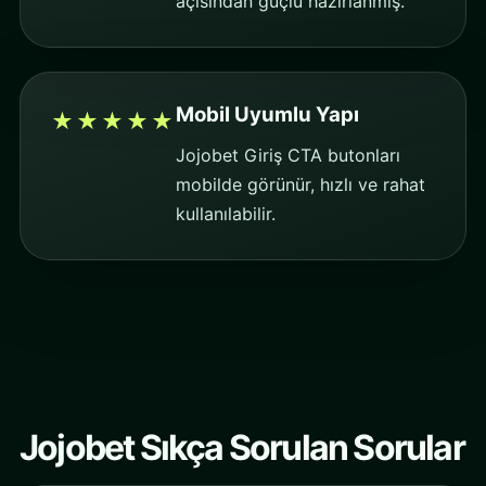
açısından güçlü hazırlanmış.
Mobil Uyumlu Yapı
★★★★★
Jojobet Giriş CTA butonları
mobilde görünür, hızlı ve rahat
kullanılabilir.
Jojobet Sıkça Sorulan Sorular