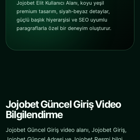
Jojobet Elit Kullanıcı Alanı, koyu yeşil
premium tasarım, siyah-beyaz detaylar,
güçlü başlık hiyerarşisi ve SEO uyumlu
paragraflarla özel bir deneyim oluşturur.
Jojobet Güncel Giriş Video
Bilgilendirme
Jojobet Güncel Giriş video alanı, Jojobet Giriş,
Jojobet Güncel Adresi ve Jojobet Resmi bilgi