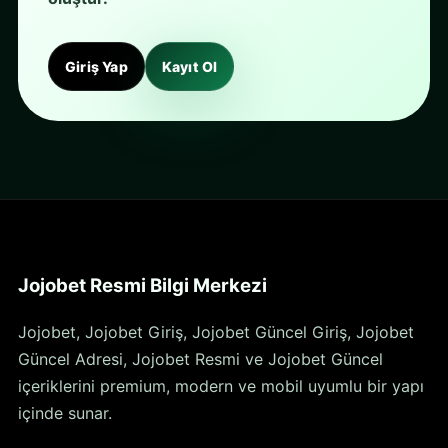
Giriş Yap
Kayıt Ol
Jojobet Resmi Bilgi Merkezi
Jojobet, Jojobet Giriş, Jojobet Güncel Giriş, Jojobet
Güncel Adresi, Jojobet Resmi ve Jojobet Güncel
içeriklerini premium, modern ve mobil uyumlu bir yapı
içinde sunar.