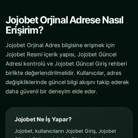
Jojobet Orjinal Adrese Nasıl
Erişirim?
Jojobet Orjinal Adres bilgisine erişmek için
Jojobet Resmi içerik yapısı, Jojobet Güncel
Adresi kontrolü ve Jojobet Güncel Giriş rehberi
birlikte değerlendirilmelidir. Kullanıcılar, adres
değişikliklerinde güncel bilgi akışını takip ederek
daha güvenli bir deneyim elde eder.
Jojobet Ne İş Yapar?
Jojobet, kullanıcıların Jojobet Giriş, Jojobet