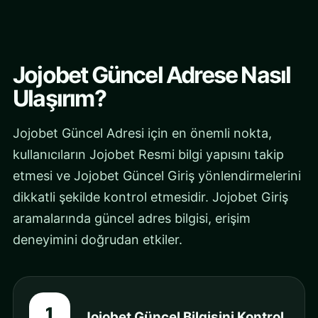
Jojobet Güncel Adrese Nasıl
Ulaşırım?
Jojobet Güncel Adresi için en önemli nokta,
kullanıcıların Jojobet Resmi bilgi yapısını takip
etmesi ve Jojobet Güncel Giriş yönlendirmelerini
dikkatli şekilde kontrol etmesidir. Jojobet Giriş
aramalarında güncel adres bilgisi, erişim
deneyimini doğrudan etkiler.
1
Jojobet Güncel Bilgisini Kontrol