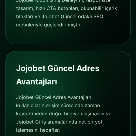
Jojobet Mobil Giriş Deneyimi, responsive
tasarım, hızlı CTA butonları, okunabilir içerik
blokları ve Jojobet Güncel odaklı SEO
metinleriyle güçlendirilmiştir.
Jojobet Güncel Adres
Avantajları
Jojobet Güncel Adres Avantajları,
kullanıcıların erişim sürecinde zaman
kaybetmeden doğru bilgiye ulaşmasını ve
Jojobet Giriş aramalarında net bir yol
izlemesini hedefler.