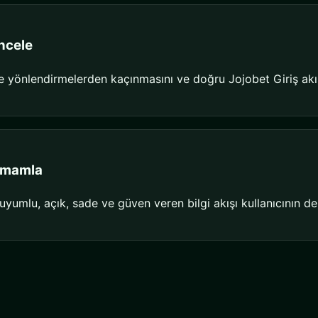
ncele
hte yönlendirmelerden kaçınmasını ve doğru Jojobet Giriş ak
Tamamla
uyumlu, açık, sade ve güven veren bilgi akışı kullanıcının de