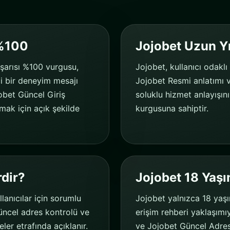
 %100
Jojobet Uzun Yı
şarısı %100 vurgusu,
Jojobet, kullanıcı odaklı
ci bir deneyim mesajı
Jojobet Resmi anlatımı 
jobet Güncel Giriş
soluklu hizmet anlayışın
mak için açık şekilde
kurgusuna sahiptir.
rdir?
Jojobet 18 Yaşı
lanıcılar için sorumlu
Jojobet yalnızca 18 yaşın
güncel adres kontrolü ve
erişim rehberi yaklaşımıy
er etrafında açıklanır.
ve Jojobet Güncel Adresi 