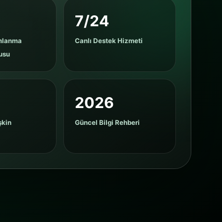
7/24
mlanma
Canlı Destek Hizmeti
usu
2026
şkin
Güncel Bilgi Rehberi