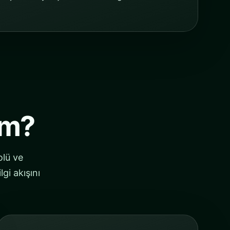
im?
olü ve
lgi akışını