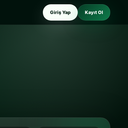
Giriş Yap
Kayıt Ol