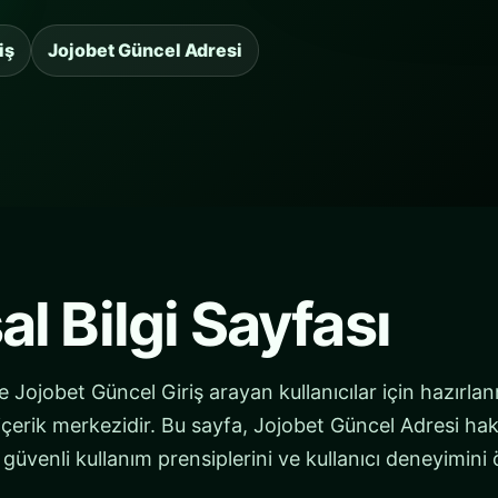
iş
Jojobet Güncel Adresi
l Bilgi Sayfası
e Jojobet Güncel Giriş arayan kullanıcılar için hazırla
r içerik merkezidir. Bu sayfa, Jojobet Güncel Adresi ha
 güvenli kullanım prensiplerini ve kullanıcı deneyimini