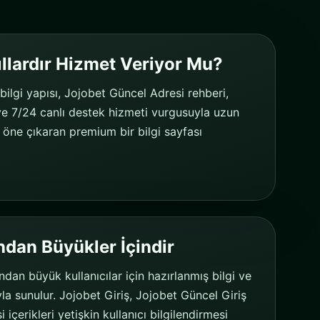
llardır Hizmet Veriyor Mu?
 bilgi yapısı, Jojobet Güncel Adresi rehberi,
ve 7/24 canlı destek hizmeti vurgusuyla uzun
ı öne çıkaran premium bir bilgi sayfası
ndan Büyükler İçindir
dan büyük kullanıcılar için hazırlanmış bilgi ve
la sunulur. Jojobet Giriş, Jojobet Güncel Giriş
içerikleri yetişkin kullanıcı bilgilendirmesi