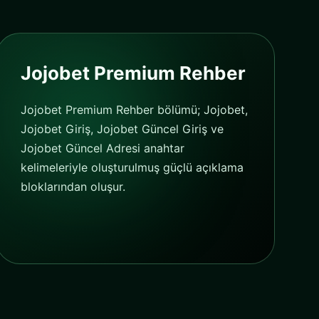
Jojobet Premium Rehber
Jojobet Premium Rehber bölümü; Jojobet,
Jojobet Giriş, Jojobet Güncel Giriş ve
Jojobet Güncel Adresi anahtar
kelimeleriyle oluşturulmuş güçlü açıklama
bloklarından oluşur.