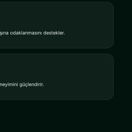
ışına odaklanmasını destekler.
neyimini güçlendirir.