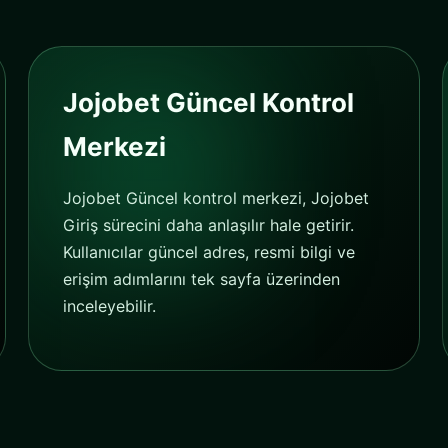
Jojobet Güncel Kontrol
Merkezi
Jojobet Güncel kontrol merkezi, Jojobet
Giriş sürecini daha anlaşılır hale getirir.
Kullanıcılar güncel adres, resmi bilgi ve
erişim adımlarını tek sayfa üzerinden
inceleyebilir.