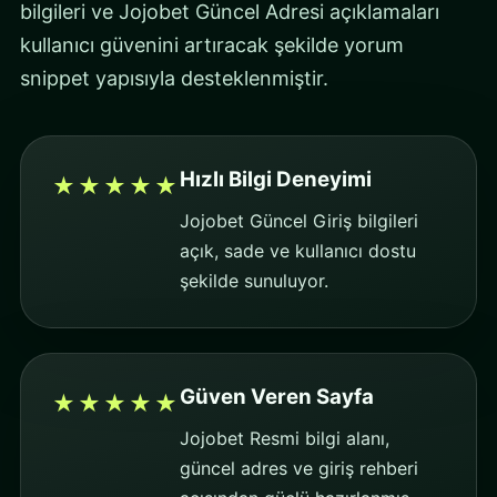
bilgileri ve Jojobet Güncel Adresi açıklamaları
kullanıcı güvenini artıracak şekilde yorum
snippet yapısıyla desteklenmiştir.
Hızlı Bilgi Deneyimi
★★★★★
Jojobet Güncel Giriş bilgileri
açık, sade ve kullanıcı dostu
şekilde sunuluyor.
Güven Veren Sayfa
★★★★★
Jojobet Resmi bilgi alanı,
güncel adres ve giriş rehberi