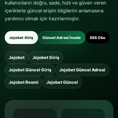
kullanıcıların doğru, sade, hızlı ve güven veren
içeriklerle güncel erişim bilgilerini anlamasına
yardımcı olmak için hazırlanmıştır.
Jojobet Giriş
Güncel Adresi İncele
SSS Oku
Jojobet
Jojobet Giriş
Jojobet Güncel Giriş
Jojobet Güncel Adresi
Jojobet Resmi
Jojobet Güncel