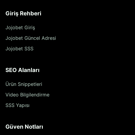
Giriş Rehberi
Jojobet Giriş
Jojobet Güncel Adresi
Jojobet SSS
SEO Alanları
Ürün Snippetleri
Video Bilgilendirme
SSS Yapısı
Güven Notları