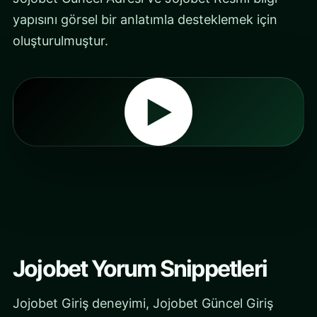
yapısını görsel bir anlatımla desteklemek için
oluşturulmuştur.
▶
Jojobet Yorum Snippetleri
Jojobet Giriş deneyimi, Jojobet Güncel Giriş