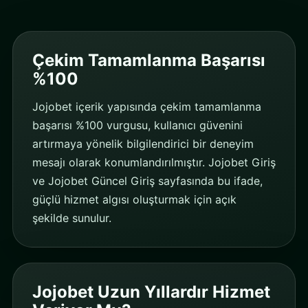
Çekim Tamamlanma Başarısı
%100
Jojobet içerik yapısında çekim tamamlanma
başarısı %100 vurgusu, kullanıcı güvenini
artırmaya yönelik bilgilendirici bir deneyim
mesajı olarak konumlandırılmıştır. Jojobet Giriş
ve Jojobet Güncel Giriş sayfasında bu ifade,
güçlü hizmet algısı oluşturmak için açık
şekilde sunulur.
Jojobet Uzun Yıllardır Hizmet