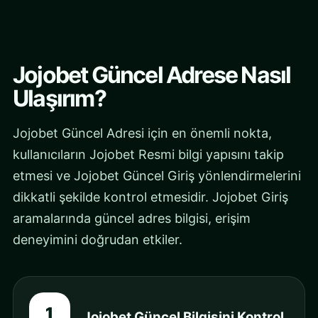
Jojobet Güncel Adrese Nasıl
Ulaşırım?
Jojobet Güncel Adresi için en önemli nokta,
kullanıcıların Jojobet Resmi bilgi yapısını takip
etmesi ve Jojobet Güncel Giriş yönlendirmelerini
dikkatli şekilde kontrol etmesidir. Jojobet Giriş
aramalarında güncel adres bilgisi, erişim
deneyimini doğrudan etkiler.
1
Jojobet Güncel Bilgisini Kontrol