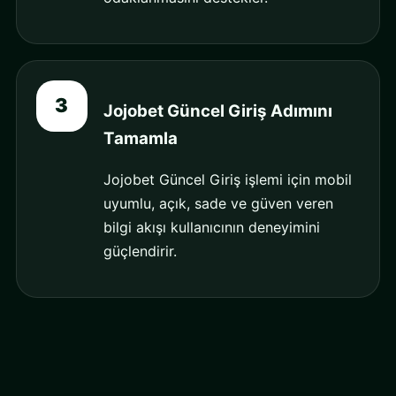
3
Jojobet Güncel Giriş Adımını
Tamamla
Jojobet Güncel Giriş işlemi için mobil
uyumlu, açık, sade ve güven veren
bilgi akışı kullanıcının deneyimini
güçlendirir.