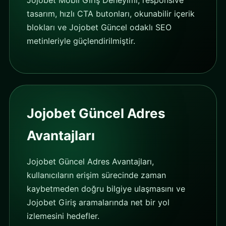
Jojobet Mobil Giriş Deneyimi, responsive
tasarım, hızlı CTA butonları, okunabilir içerik
blokları ve Jojobet Güncel odaklı SEO
metinleriyle güçlendirilmiştir.
Jojobet Güncel Adres
Avantajları
Jojobet Güncel Adres Avantajları,
kullanıcıların erişim sürecinde zaman
kaybetmeden doğru bilgiye ulaşmasını ve
Jojobet Giriş aramalarında net bir yol
izlemesini hedefler.