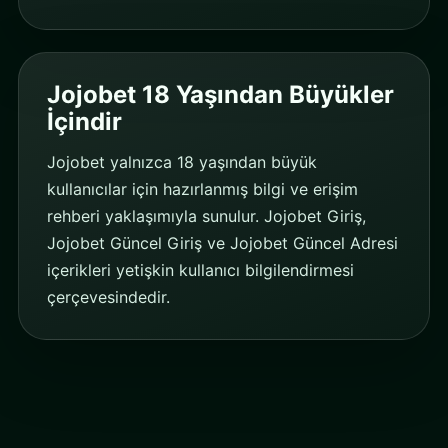
Jojobet 18 Yaşından Büyükler
İçindir
Jojobet yalnızca 18 yaşından büyük
kullanıcılar için hazırlanmış bilgi ve erişim
rehberi yaklaşımıyla sunulur. Jojobet Giriş,
Jojobet Güncel Giriş ve Jojobet Güncel Adresi
içerikleri yetişkin kullanıcı bilgilendirmesi
çerçevesindedir.