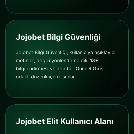
Jojobet Bilgi Güvenliği
Jojobet Bilgi Güvenliği, kullanıcıya açıklayıcı
metinler, doğru yönlendirme dili, 18+
bilgilendirmesi ve Jojobet Güncel Giriş
odaklı düzenli içerik sunar.
Jojobet Elit Kullanıcı Alanı