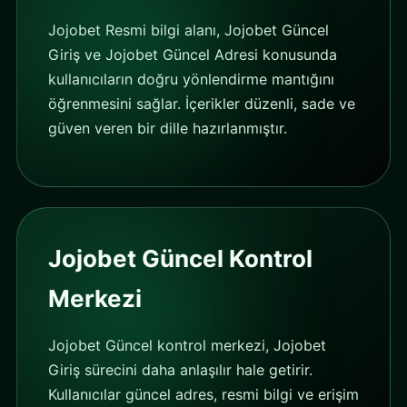
Jojobet Resmi bilgi alanı, Jojobet Güncel
Giriş ve Jojobet Güncel Adresi konusunda
kullanıcıların doğru yönlendirme mantığını
öğrenmesini sağlar. İçerikler düzenli, sade ve
güven veren bir dille hazırlanmıştır.
Jojobet Güncel Kontrol
Merkezi
Jojobet Güncel kontrol merkezi, Jojobet
Giriş sürecini daha anlaşılır hale getirir.
Kullanıcılar güncel adres, resmi bilgi ve erişim