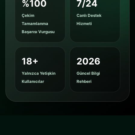
%100
7/24
Çekim
Canlı Destek
Tamamlanma
Hizmeti
Başarısı Vurgusu
18+
2026
Yalnızca Yetişkin
Güncel Bilgi
Kullanıcılar
Rehberi