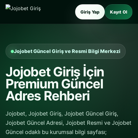
Giriş Yap
Kayıt Ol
Jojobet Güncel Giriş ve Resmi Bilgi Merkezi
Jojobet Giriş İçin
Premium Güncel
Adres Rehberi
Jojobet, Jojobet Giriş, Jojobet Güncel Giriş,
Jojobet Güncel Adresi, Jojobet Resmi ve Jojobet
Güncel odaklı bu kurumsal bilgi sayfası;