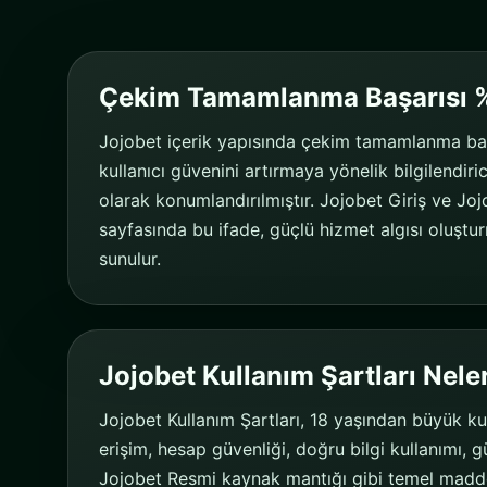
Çekim Tamamlanma Başarısı
Jojobet içerik yapısında çekim tamamlanma ba
kullanıcı güvenini artırmaya yönelik bilgilendiri
olarak konumlandırılmıştır. Jojobet Giriş ve Jo
sayfasında bu ifade, güçlü hizmet algısı oluştur
sunulur.
Jojobet Kullanım Şartları Nele
Jojobet Kullanım Şartları, 18 yaşından büyük kul
erişim, hesap güvenliği, doğru bilgi kullanımı, 
Jojobet Resmi kaynak mantığı gibi temel maddel