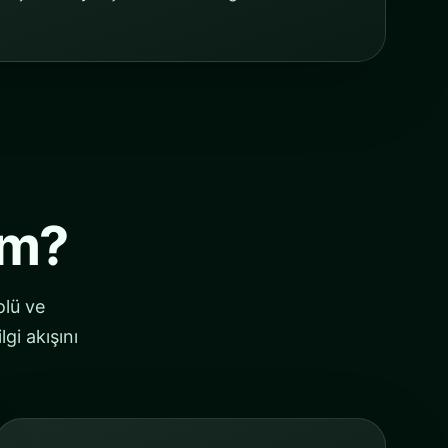
im?
olü ve
lgi akışını