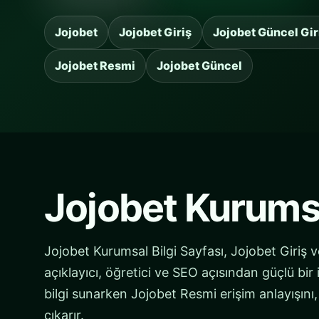
Jojobet
Jojobet Giriş
Jojobet Güncel Gir
Jojobet Resmi
Jojobet Güncel
Jojobet Kurumsa
Jojobet Kurumsal Bilgi Sayfası, Jojobet Giriş v
açıklayıcı, öğretici ve SEO açısından güçlü bi
bilgi sunarken Jojobet Resmi erişim anlayışını,
çıkarır.