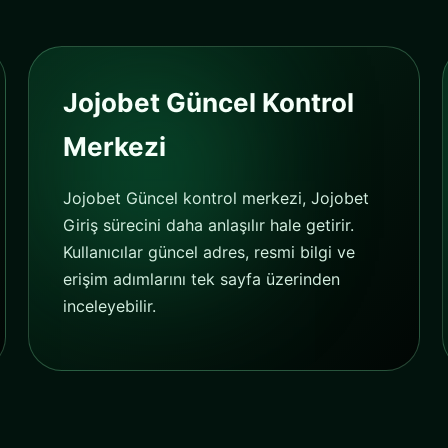
Jojobet Güncel Kontrol
Merkezi
Jojobet Güncel kontrol merkezi, Jojobet
Giriş sürecini daha anlaşılır hale getirir.
Kullanıcılar güncel adres, resmi bilgi ve
erişim adımlarını tek sayfa üzerinden
inceleyebilir.