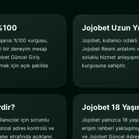
 %100
Jojobet Uzun Yı
şarısı %100 vurgusu,
Jojobet, kullanıcı odaklı
ci bir deneyim mesajı
Jojobet Resmi anlatımı 
jobet Güncel Giriş
soluklu hizmet anlayışın
mak için açık şekilde
kurgusuna sahiptir.
rdir?
Jojobet 18 Yaşı
lanıcılar için sorumlu
Jojobet yalnızca 18 yaşın
güncel adres kontrolü ve
erişim rehberi yaklaşımıy
er etrafında açıklanır.
ve Jojobet Güncel Adresi 