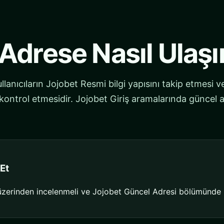
Adrese Nasıl Ulaşı
lanıcıların Jojobet Resmi bilgi yapısını takip etmesi v
e kontrol etmesidir. Jojobet Giriş aramalarında güncel 
 Et
 üzerinden incelenmeli ve Jojobet Güncel Adresi bölümünde b