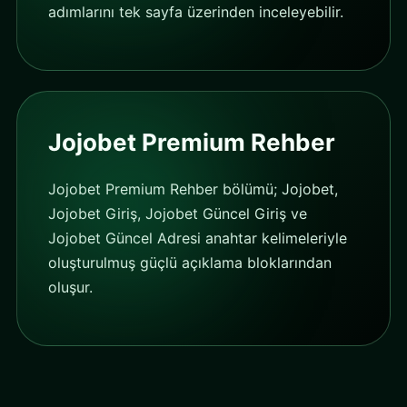
adımlarını tek sayfa üzerinden inceleyebilir.
Jojobet Premium Rehber
Jojobet Premium Rehber bölümü; Jojobet,
Jojobet Giriş, Jojobet Güncel Giriş ve
Jojobet Güncel Adresi anahtar kelimeleriyle
oluşturulmuş güçlü açıklama bloklarından
oluşur.