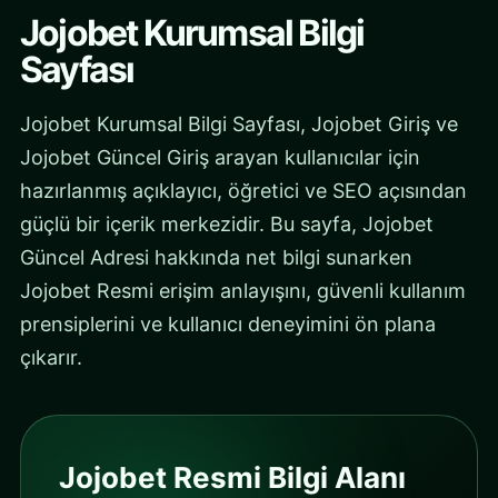
Jojobet Kurumsal Bilgi
Sayfası
Jojobet Kurumsal Bilgi Sayfası, Jojobet Giriş ve
Jojobet Güncel Giriş arayan kullanıcılar için
hazırlanmış açıklayıcı, öğretici ve SEO açısından
güçlü bir içerik merkezidir. Bu sayfa, Jojobet
Güncel Adresi hakkında net bilgi sunarken
Jojobet Resmi erişim anlayışını, güvenli kullanım
prensiplerini ve kullanıcı deneyimini ön plana
çıkarır.
Jojobet Resmi Bilgi Alanı