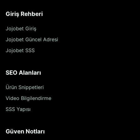
Giriş Rehberi
Jojobet Giriş
Jojobet Güncel Adresi
Jojobet SSS
SEO Alanları
Ürün Snippetleri
Video Bilgilendirme
SSS Yapısı
Güven Notları