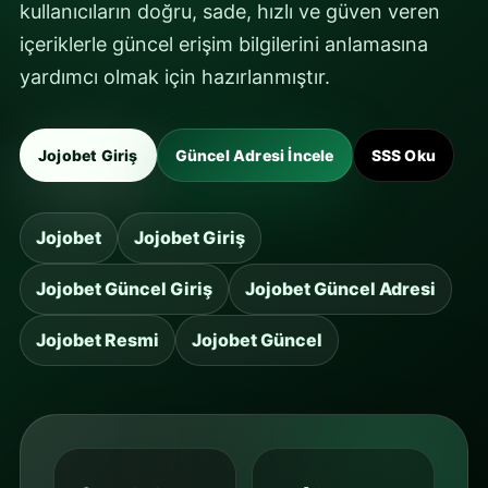
kullanıcıların doğru, sade, hızlı ve güven veren
içeriklerle güncel erişim bilgilerini anlamasına
yardımcı olmak için hazırlanmıştır.
Jojobet Giriş
Güncel Adresi İncele
SSS Oku
Jojobet
Jojobet Giriş
Jojobet Güncel Giriş
Jojobet Güncel Adresi
Jojobet Resmi
Jojobet Güncel