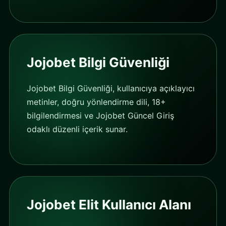
Jojobet Bilgi Güvenliği
Jojobet Bilgi Güvenliği, kullanıcıya açıklayıcı
metinler, doğru yönlendirme dili, 18+
bilgilendirmesi ve Jojobet Güncel Giriş
odaklı düzenli içerik sunar.
Jojobet Elit Kullanıcı Alanı