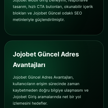
Jojobet Mobil Giriş Deneyimi, responsive
tasarım, hızlı CTA butonları, okunabilir içerik
blokları ve Jojobet Güncel odaklı SEO
metinleriyle güçlendirilmiştir.
Jojobet Güncel Adres
Avantajları
Jojobet Güncel Adres Avantajları,
kullanıcıların erişim sürecinde zaman
kaybetmeden doğru bilgiye ulaşmasını ve
Jojobet Giriş aramalarında net bir yol
izlemesini hedefler.