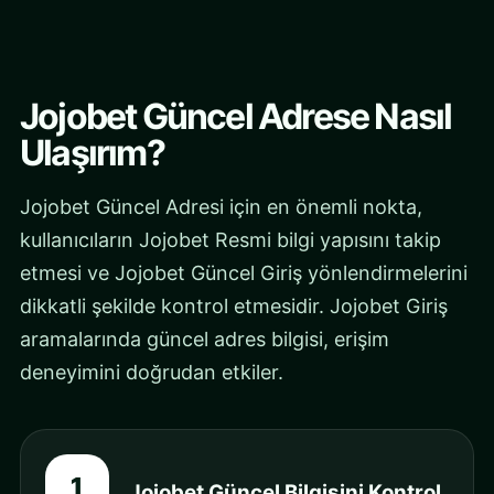
Jojobet Güncel Adrese Nasıl
Ulaşırım?
Jojobet Güncel Adresi için en önemli nokta,
kullanıcıların Jojobet Resmi bilgi yapısını takip
etmesi ve Jojobet Güncel Giriş yönlendirmelerini
dikkatli şekilde kontrol etmesidir. Jojobet Giriş
aramalarında güncel adres bilgisi, erişim
deneyimini doğrudan etkiler.
1
Jojobet Güncel Bilgisini Kontrol