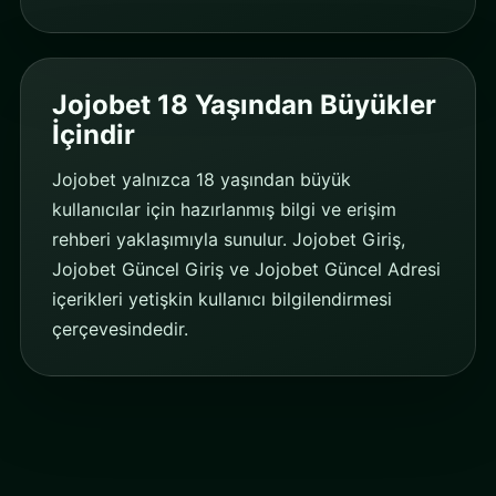
Jojobet 18 Yaşından Büyükler
İçindir
Jojobet yalnızca 18 yaşından büyük
kullanıcılar için hazırlanmış bilgi ve erişim
rehberi yaklaşımıyla sunulur. Jojobet Giriş,
Jojobet Güncel Giriş ve Jojobet Güncel Adresi
içerikleri yetişkin kullanıcı bilgilendirmesi
çerçevesindedir.