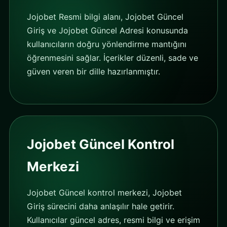
Jojobet Resmi bilgi alanı, Jojobet Güncel
Giriş ve Jojobet Güncel Adresi konusunda
kullanıcıların doğru yönlendirme mantığını
öğrenmesini sağlar. İçerikler düzenli, sade ve
güven veren bir dille hazırlanmıştır.
Jojobet Güncel Kontrol
Merkezi
Jojobet Güncel kontrol merkezi, Jojobet
Giriş sürecini daha anlaşılır hale getirir.
Kullanıcılar güncel adres, resmi bilgi ve erişim