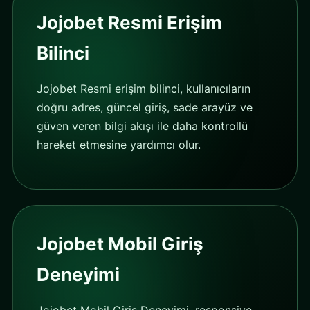
Jojobet Resmi Erişim
Bilinci
Jojobet Resmi erişim bilinci, kullanıcıların
doğru adres, güncel giriş, sade arayüz ve
güven veren bilgi akışı ile daha kontrollü
hareket etmesine yardımcı olur.
Jojobet Mobil Giriş
Deneyimi