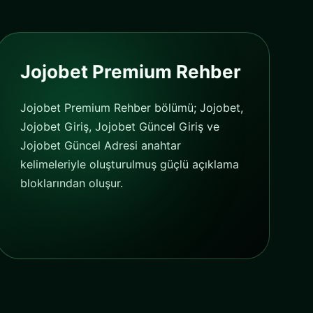
Jojobet Premium Rehber
Jojobet Premium Rehber bölümü; Jojobet,
Jojobet Giriş, Jojobet Güncel Giriş ve
Jojobet Güncel Adresi anahtar
kelimeleriyle oluşturulmuş güçlü açıklama
bloklarından oluşur.