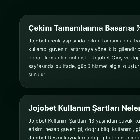
Çekim Tamamlanma Başarısı
Jojobet içerik yapısında çekim tamamlanma ba
kullanıcı güvenini artırmaya yönelik bilgilendiri
olarak konumlandırılmıştır. Jojobet Giriş ve Jo
sayfasında bu ifade, güçlü hizmet algısı oluştur
sunulur.
Jojobet Kullanım Şartları Nele
Jojobet Kullanım Şartları, 18 yaşından büyük kul
erişim, hesap güvenliği, doğru bilgi kullanımı, 
Jojobet Resmi kaynak mantığı gibi temel maddel