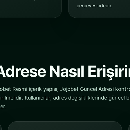
çerçevesindedir.
Adrese Nasıl Erişir
ojobet Resmi içerik yapısı, Jojobet Güncel Adresi kontr
ilmelidir. Kullanıcılar, adres değişikliklerinde güncel bi
er.