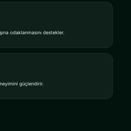
ışına odaklanmasını destekler.
neyimini güçlendirir.