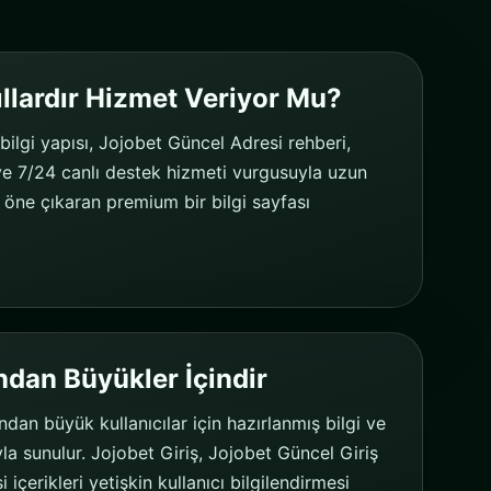
llardır Hizmet Veriyor Mu?
 bilgi yapısı, Jojobet Güncel Adresi rehberi,
ve 7/24 canlı destek hizmeti vurgusuyla uzun
ı öne çıkaran premium bir bilgi sayfası
ndan Büyükler İçindir
dan büyük kullanıcılar için hazırlanmış bilgi ve
la sunulur. Jojobet Giriş, Jojobet Güncel Giriş
içerikleri yetişkin kullanıcı bilgilendirmesi