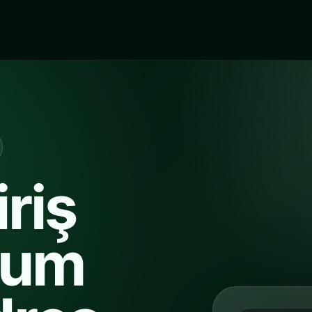
riş
ium