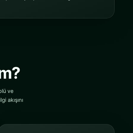
im?
olü ve
lgi akışını