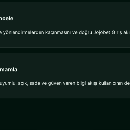
ncele
hte yönlendirmelerden kaçınmasını ve doğru Jojobet Giriş ak
Tamamla
uyumlu, açık, sade ve güven veren bilgi akışı kullanıcının de