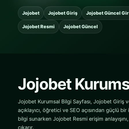
Jojobet
Jojobet Giriş
Jojobet Güncel Gir
Jojobet Resmi
Jojobet Güncel
Jojobet Kurumsa
Jojobet Kurumsal Bilgi Sayfası, Jojobet Giriş v
açıklayıcı, öğretici ve SEO açısından güçlü bi
bilgi sunarken Jojobet Resmi erişim anlayışını,
çıkarır.