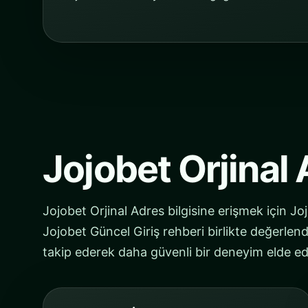
Jojobet Orjinal 
Jojobet Orjinal Adres bilgisine erişmek için J
Jojobet Güncel Giriş rehberi birlikte değerlendir
takip ederek daha güvenli bir deneyim elde ed