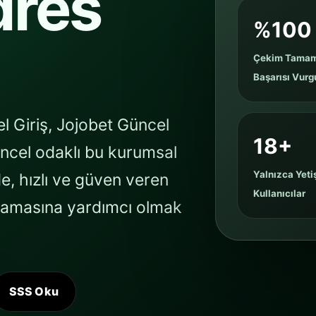
dres
%100
Çekim Tama
Başarısı Vurg
el Giriş, Jojobet Güncel
18+
ncel odaklı bu kurumsal
Yalnızca Yeti
ade, hızlı ve güven veren
Kullanıcılar
 anlamasına yardımcı olmak
SSS Oku