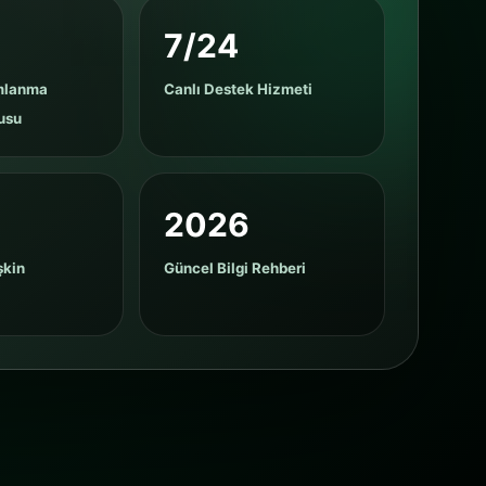
7/24
mlanma
Canlı Destek Hizmeti
usu
2026
şkin
Güncel Bilgi Rehberi