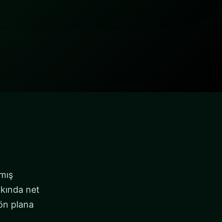
nmış
kkında net
 ön plana