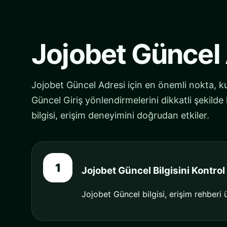
Jojobet Güncel 
Jojobet Güncel Adresi için en önemli nokta, kul
Güncel Giriş yönlendirmelerini dikkatli şekild
bilgisi, erişim deneyimini doğrudan etkiler.
1
Jojobet Güncel Bilgisini Kontrol
Jojobet Güncel bilgisi, erişim rehberi