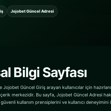
iş
Jojobet Güncel Adresi
l Bilgi Sayfası
e Jojobet Güncel Giriş arayan kullanıcılar için hazırla
r içerik merkezidir. Bu sayfa, Jojobet Güncel Adresi ha
 güvenli kullanım prensiplerini ve kullanıcı deneyimini