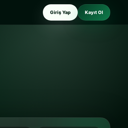
Giriş Yap
Kayıt Ol