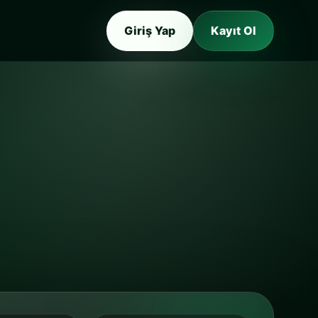
Giriş Yap
Kayıt Ol