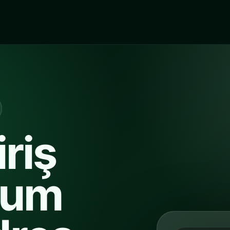
riş
ium