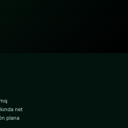
nmış
kkında net
 ön plana