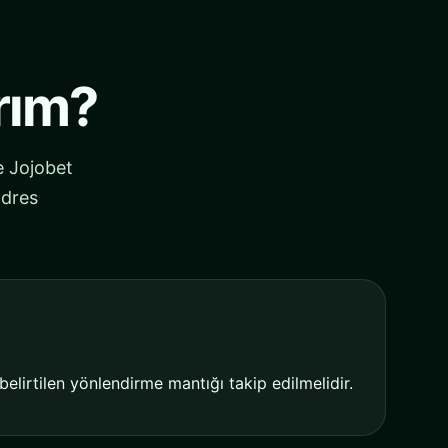
rım?
e Jojobet
adres
elirtilen yönlendirme mantığı takip edilmelidir.