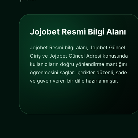
Jojobet Resmi Bilgi Alanı
Jojobet Resmi bilgi alanı, Jojobet Güncel
Giriş ve Jojobet Güncel Adresi konusunda
kullanıcıların doğru yönlendirme mantığını
öğrenmesini sağlar. İçerikler düzenli, sade
ve güven veren bir dille hazırlanmıştır.