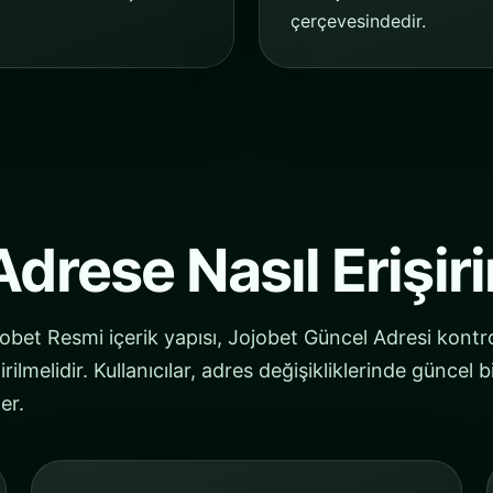
çerçevesindedir.
Adrese Nasıl Erişir
ojobet Resmi içerik yapısı, Jojobet Güncel Adresi kontr
ilmelidir. Kullanıcılar, adres değişikliklerinde güncel bi
er.