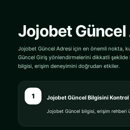
Jojobet Güncel 
Jojobet Güncel Adresi için en önemli nokta, kul
Güncel Giriş yönlendirmelerini dikkatli şekild
bilgisi, erişim deneyimini doğrudan etkiler.
1
Jojobet Güncel Bilgisini Kontrol
Jojobet Güncel bilgisi, erişim rehberi