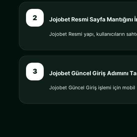
2
Jojobet Resmi Sayfa Mantığını İ
Jojobet Resmi yapı, kullanıcıların sa
3
Jojobet Güncel Giriş Adımını 
Jojobet Güncel Giriş işlemi için mobil 