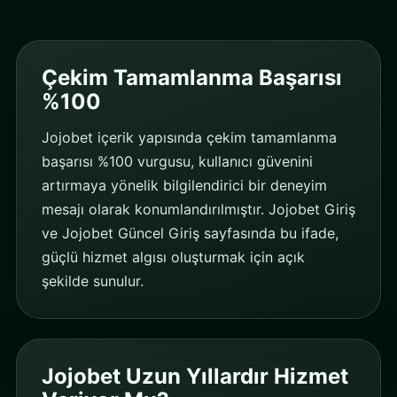
Çekim Tamamlanma Başarısı
%100
Jojobet içerik yapısında çekim tamamlanma
başarısı %100 vurgusu, kullanıcı güvenini
artırmaya yönelik bilgilendirici bir deneyim
mesajı olarak konumlandırılmıştır. Jojobet Giriş
ve Jojobet Güncel Giriş sayfasında bu ifade,
güçlü hizmet algısı oluşturmak için açık
şekilde sunulur.
Jojobet Uzun Yıllardır Hizmet