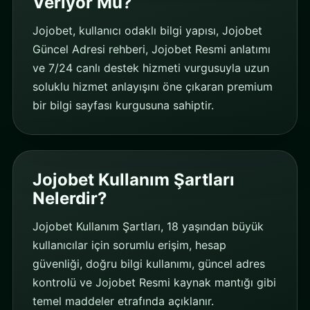
Veriyor Mu?
Jojobet, kullanıcı odaklı bilgi yapısı, Jojobet
Güncel Adresi rehberi, Jojobet Resmi anlatımı
ve 7/24 canlı destek hizmeti vurgusuyla uzun
soluklu hizmet anlayışını öne çıkaran premium
bir bilgi sayfası kurgusuna sahiptir.
Jojobet Kullanım Şartları
Nelerdir?
Jojobet Kullanım Şartları, 18 yaşından büyük
kullanıcılar için sorumlu erişim, hesap
güvenliği, doğru bilgi kullanımı, güncel adres
kontrolü ve Jojobet Resmi kaynak mantığı gibi
temel maddeler etrafında açıklanır.