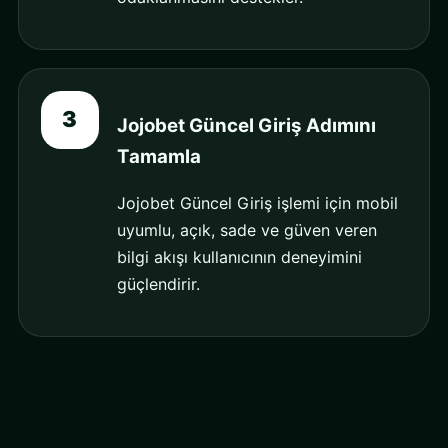
3
Jojobet Güncel Giriş Adımını
Tamamla
Jojobet Güncel Giriş işlemi için mobil
uyumlu, açık, sade ve güven veren
bilgi akışı kullanıcının deneyimini
güçlendirir.