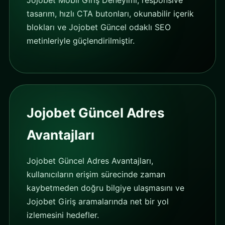
Jojobet Mobil Giriş Deneyimi, responsive
tasarım, hızlı CTA butonları, okunabilir içerik
blokları ve Jojobet Güncel odaklı SEO
metinleriyle güçlendirilmiştir.
Jojobet Güncel Adres
Avantajları
Jojobet Güncel Adres Avantajları,
kullanıcıların erişim sürecinde zaman
kaybetmeden doğru bilgiye ulaşmasını ve
Jojobet Giriş aramalarında net bir yol
izlemesini hedefler.