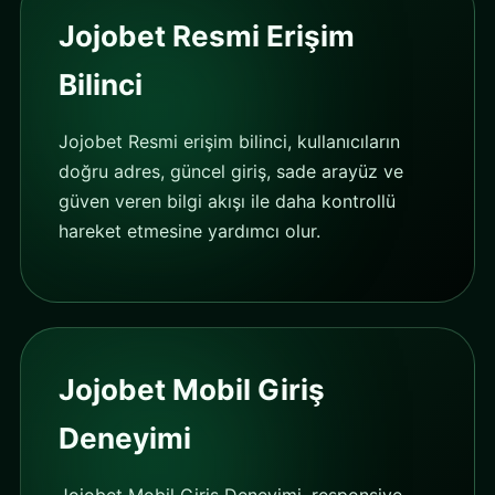
Jojobet Resmi Erişim
Bilinci
Jojobet Resmi erişim bilinci, kullanıcıların
doğru adres, güncel giriş, sade arayüz ve
güven veren bilgi akışı ile daha kontrollü
hareket etmesine yardımcı olur.
Jojobet Mobil Giriş
Deneyimi