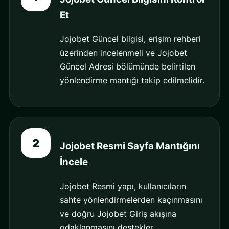
Et
Jojobet Güncel bilgisi, erişim rehberi
üzerinden incelenmeli ve Jojobet
Güncel Adresi bölümünde belirtilen
yönlendirme mantığı takip edilmelidir.
2
Jojobet Resmi Sayfa Mantığını
İncele
Jojobet Resmi yapı, kullanıcıların
sahte yönlendirmelerden kaçınmasını
ve doğru Jojobet Giriş akışına
odaklanmasını destekler.