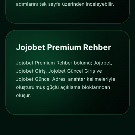
adımlarını tek sayfa üzerinden inceleyebilir.
Jojobet Premium Rehber
Jojobet Premium Rehber bölümü; Jojobet,
Jojobet Giriş, Jojobet Güncel Giriş ve
Jojobet Güncel Adresi anahtar kelimeleriyle
oluşturulmuş güçlü açıklama bloklarından
oluşur.