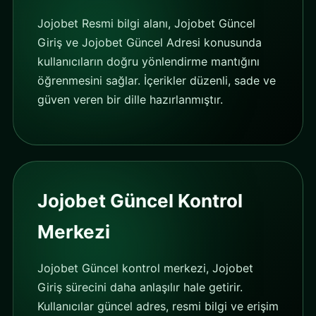
Jojobet Resmi bilgi alanı, Jojobet Güncel
Giriş ve Jojobet Güncel Adresi konusunda
kullanıcıların doğru yönlendirme mantığını
öğrenmesini sağlar. İçerikler düzenli, sade ve
güven veren bir dille hazırlanmıştır.
Jojobet Güncel Kontrol
Merkezi
Jojobet Güncel kontrol merkezi, Jojobet
Giriş sürecini daha anlaşılır hale getirir.
Kullanıcılar güncel adres, resmi bilgi ve erişim