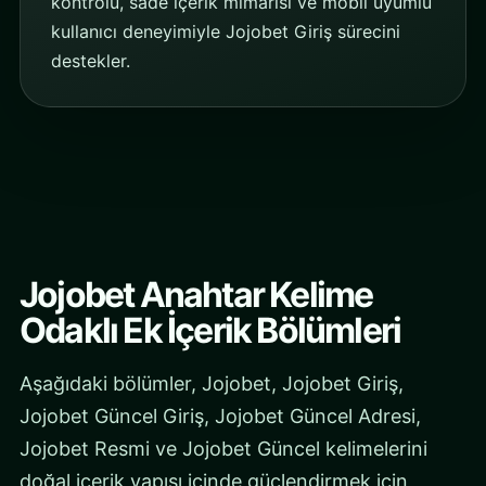
kontrolü, sade içerik mimarisi ve mobil uyumlu
kullanıcı deneyimiyle Jojobet Giriş sürecini
destekler.
Jojobet Anahtar Kelime
Odaklı Ek İçerik Bölümleri
Aşağıdaki bölümler, Jojobet, Jojobet Giriş,
Jojobet Güncel Giriş, Jojobet Güncel Adresi,
Jojobet Resmi ve Jojobet Güncel kelimelerini
doğal içerik yapısı içinde güçlendirmek için