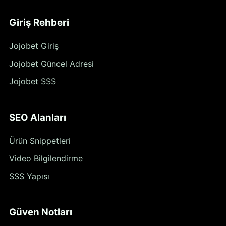
Giriş Rehberi
Jojobet Giriş
Jojobet Güncel Adresi
Jojobet SSS
SEO Alanları
Ürün Snippetleri
Video Bilgilendirme
SSS Yapısı
Güven Notları