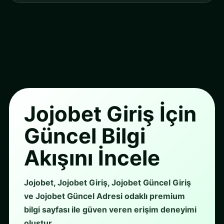
Jojobet Giriş İçin
Güncel Bilgi
Akışını İncele
Jojobet, Jojobet Giriş, Jojobet Güncel Giriş
ve Jojobet Güncel Adresi odaklı premium
bilgi sayfası ile güven veren erişim deneyimi
oluştur.