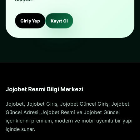
Giriş Yap
Kayıt Ol
Jojobet Resmi Bilgi Merkezi
Jojobet, Jojobet Giriş, Jojobet Güncel Giriş, Jojobet
Güncel Adresi, Jojobet Resmi ve Jojobet Güncel
içeriklerini premium, modern ve mobil uyumlu bir yapı
içinde sunar.