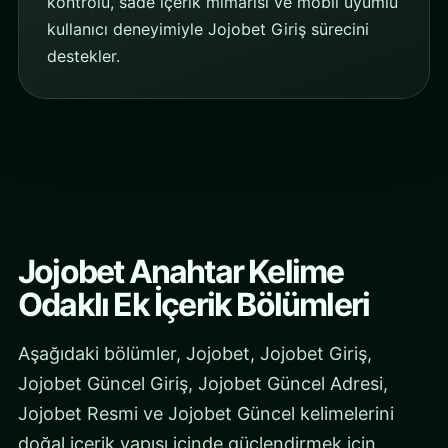
kontrolü, sade içerik mimarisi ve mobil uyumlu
kullanıcı deneyimiyle Jojobet Giriş sürecini
destekler.
Jojobet Anahtar Kelime
Odaklı Ek İçerik Bölümleri
Aşağıdaki bölümler, Jojobet, Jojobet Giriş,
Jojobet Güncel Giriş, Jojobet Güncel Adresi,
Jojobet Resmi ve Jojobet Güncel kelimelerini
doğal içerik yapısı içinde güçlendirmek için