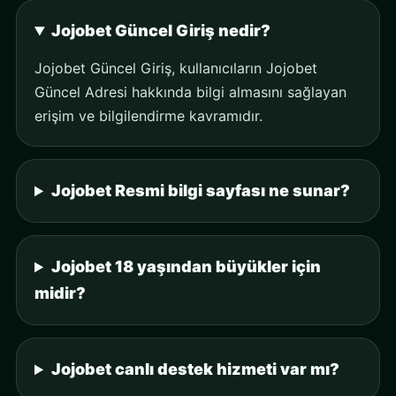
Jojobet Güncel Giriş nedir?
Jojobet Güncel Giriş, kullanıcıların Jojobet
Güncel Adresi hakkında bilgi almasını sağlayan
erişim ve bilgilendirme kavramıdır.
Jojobet Resmi bilgi sayfası ne sunar?
Jojobet 18 yaşından büyükler için
midir?
Jojobet canlı destek hizmeti var mı?