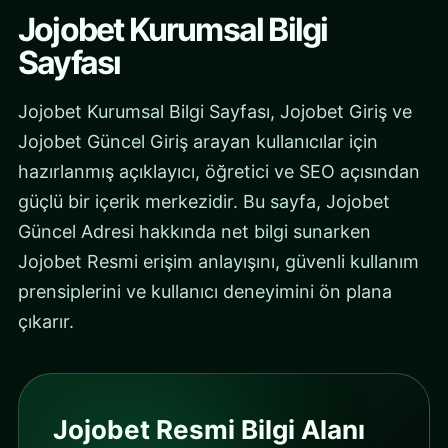
Jojobet Kurumsal Bilgi
Sayfası
Jojobet Kurumsal Bilgi Sayfası, Jojobet Giriş ve
Jojobet Güncel Giriş arayan kullanıcılar için
hazırlanmış açıklayıcı, öğretici ve SEO açısından
güçlü bir içerik merkezidir. Bu sayfa, Jojobet
Güncel Adresi hakkında net bilgi sunarken
Jojobet Resmi erişim anlayışını, güvenli kullanım
prensiplerini ve kullanıcı deneyimini ön plana
çıkarır.
Jojobet Resmi Bilgi Alanı