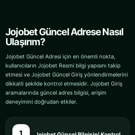
Jojobet Güncel Adrese Nasıl
Ulaşırım?
Jojobet Güncel Adresi için en önemli nokta,
kullanıcıların Jojobet Resmi bilgi yapısını takip
etmesi ve Jojobet Güncel Giriş yönlendirmelerini
dikkatli şekilde kontrol etmesidir. Jojobet Giriş
aramalarında güncel adres bilgisi, erişim
deneyimini doğrudan etkiler.
1
Jojobet Güncel Bilgisini Kontrol