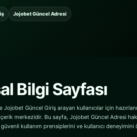
iş
Jojobet Güncel Adresi
l Bilgi Sayfası
e Jojobet Güncel Giriş arayan kullanıcılar için hazırla
r içerik merkezidir. Bu sayfa, Jojobet Güncel Adresi ha
 güvenli kullanım prensiplerini ve kullanıcı deneyimini