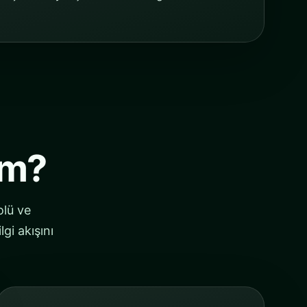
im?
olü ve
lgi akışını