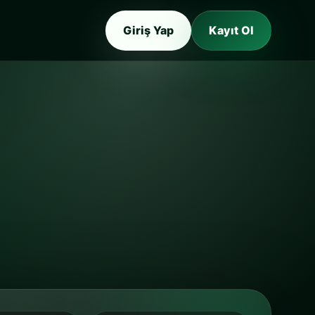
Giriş Yap
Kayıt Ol