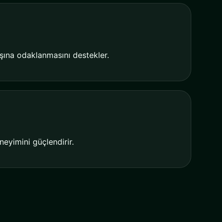
ışına odaklanmasını destekler.
neyimini güçlendirir.