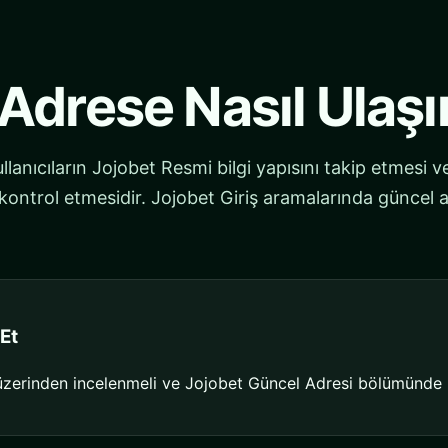
Adrese Nasıl Ulaşı
lanıcıların Jojobet Resmi bilgi yapısını takip etmesi v
e kontrol etmesidir. Jojobet Giriş aramalarında güncel 
 Et
 üzerinden incelenmeli ve Jojobet Güncel Adresi bölümünde b