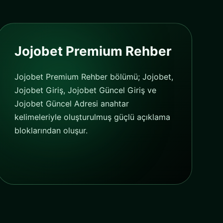
Jojobet Premium Rehber
Jojobet Premium Rehber bölümü; Jojobet,
Jojobet Giriş, Jojobet Güncel Giriş ve
Jojobet Güncel Adresi anahtar
kelimeleriyle oluşturulmuş güçlü açıklama
bloklarından oluşur.