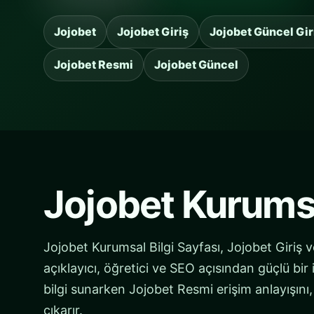
Jojobet
Jojobet Giriş
Jojobet Güncel Gir
Jojobet Resmi
Jojobet Güncel
Jojobet Kurumsa
Jojobet Kurumsal Bilgi Sayfası, Jojobet Giriş v
açıklayıcı, öğretici ve SEO açısından güçlü bi
bilgi sunarken Jojobet Resmi erişim anlayışını,
çıkarır.