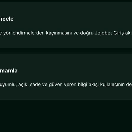
ncele
hte yönlendirmelerden kaçınmasını ve doğru Jojobet Giriş ak
Tamamla
uyumlu, açık, sade ve güven veren bilgi akışı kullanıcının de