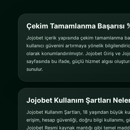
Çekim Tamamlanma Başarısı
Jojobet içerik yapısında çekim tamamlanma ba
kullanıcı güvenini artırmaya yönelik bilgilendiri
olarak konumlandırılmıştır. Jojobet Giriş ve Jo
sayfasında bu ifade, güçlü hizmet algısı oluştur
sunulur.
Jojobet Kullanım Şartları Nele
Jojobet Kullanım Şartları, 18 yaşından büyük kul
erişim, hesap güvenliği, doğru bilgi kullanımı, 
Jojobet Resmi kaynak mantığı gibi temel maddel