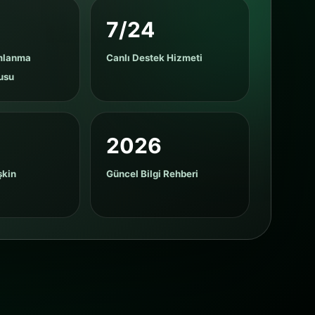
7/24
mlanma
Canlı Destek Hizmeti
usu
2026
şkin
Güncel Bilgi Rehberi