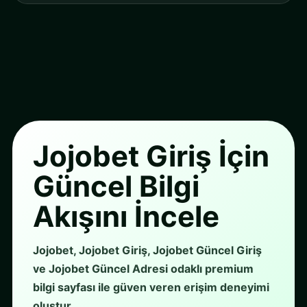
Jojobet Giriş İçin
Güncel Bilgi
Akışını İncele
Jojobet, Jojobet Giriş, Jojobet Güncel Giriş
ve Jojobet Güncel Adresi odaklı premium
bilgi sayfası ile güven veren erişim deneyimi
oluştur.