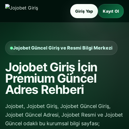
Giriş Yap
Kayıt Ol
Jojobet Güncel Giriş ve Resmi Bilgi Merkezi
Jojobet Giriş İçin
Premium Güncel
Adres Rehberi
Jojobet, Jojobet Giriş, Jojobet Güncel Giriş,
Jojobet Güncel Adresi, Jojobet Resmi ve Jojobet
Güncel odaklı bu kurumsal bilgi sayfası;