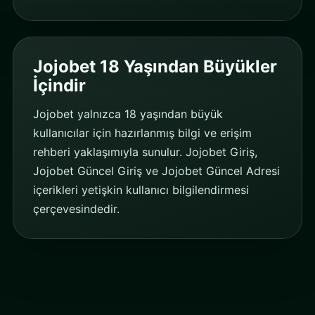
Jojobet 18 Yaşından Büyükler
İçindir
Jojobet yalnızca 18 yaşından büyük
kullanıcılar için hazırlanmış bilgi ve erişim
rehberi yaklaşımıyla sunulur. Jojobet Giriş,
Jojobet Güncel Giriş ve Jojobet Güncel Adresi
içerikleri yetişkin kullanıcı bilgilendirmesi
çerçevesindedir.