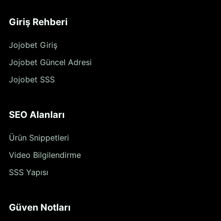
Giriş Rehberi
Jojobet Giriş
Jojobet Güncel Adresi
Jojobet SSS
SEO Alanları
Ürün Snippetleri
Video Bilgilendirme
SSS Yapısı
Güven Notları