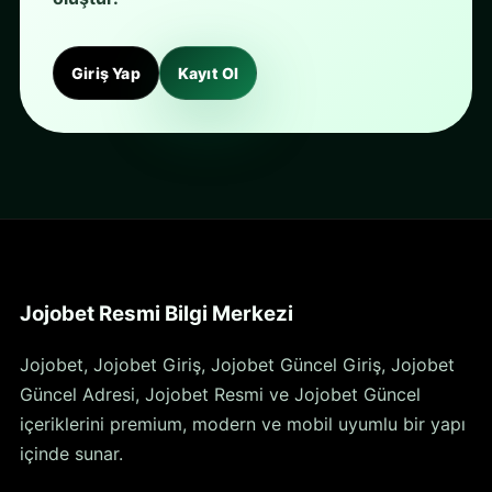
Giriş Yap
Kayıt Ol
Jojobet Resmi Bilgi Merkezi
Jojobet, Jojobet Giriş, Jojobet Güncel Giriş, Jojobet
Güncel Adresi, Jojobet Resmi ve Jojobet Güncel
içeriklerini premium, modern ve mobil uyumlu bir yapı
içinde sunar.