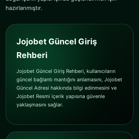
hazırlanmıştır.
Jojobet Güncel Giriş
Rehberi
Jojobet Güncel Giriş Rehberi, kullanıcıların
güncel bağlantı mantığını anlamasını, Jojobet
Güncel Adresi hakkında bilgi edinmesini ve
Jojobet Resmi içerik yapısına güvenle
yaklaşmasını sağlar.