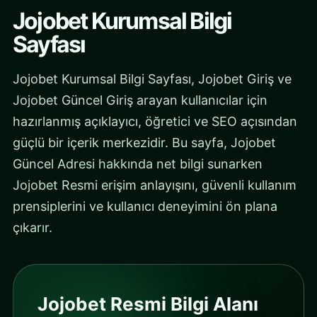
Jojobet Kurumsal Bilgi
Sayfası
Jojobet Kurumsal Bilgi Sayfası, Jojobet Giriş ve
Jojobet Güncel Giriş arayan kullanıcılar için
hazırlanmış açıklayıcı, öğretici ve SEO açısından
güçlü bir içerik merkezidir. Bu sayfa, Jojobet
Güncel Adresi hakkında net bilgi sunarken
Jojobet Resmi erişim anlayışını, güvenli kullanım
prensiplerini ve kullanıcı deneyimini ön plana
çıkarır.
Jojobet Resmi Bilgi Alanı