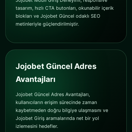
Jojobet Mobil Giriş Deneyimi, responsive
tasarım, hızlı CTA butonları, okunabilir içerik
blokları ve Jojobet Güncel odaklı SEO
metinleriyle güçlendirilmiştir.
Jojobet Güncel Adres
Avantajları
Jojobet Güncel Adres Avantajları,
kullanıcıların erişim sürecinde zaman
kaybetmeden doğru bilgiye ulaşmasını ve
Jojobet Giriş aramalarında net bir yol
izlemesini hedefler.