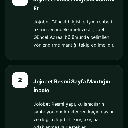
Et
Jojobet Güncel bilgisi, erişim rehberi
üzerinden incelenmeli ve Jojobet
Güncel Adresi bölümünde belirtilen
yönlendirme mantığı takip edilmelidir.
2
Jojobet Resmi Sayfa Mantığını
İncele
Jojobet Resmi yapı, kullanıcıların
sahte yönlendirmelerden kaçınmasını
ve doğru Jojobet Giriş akışına
odaklanmasını destekler.