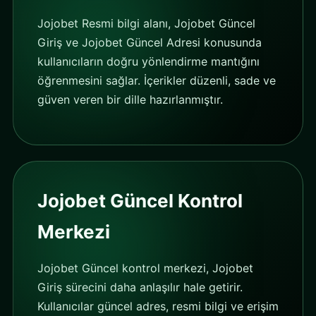
Jojobet Resmi bilgi alanı, Jojobet Güncel
Giriş ve Jojobet Güncel Adresi konusunda
kullanıcıların doğru yönlendirme mantığını
öğrenmesini sağlar. İçerikler düzenli, sade ve
güven veren bir dille hazırlanmıştır.
Jojobet Güncel Kontrol
Merkezi
Jojobet Güncel kontrol merkezi, Jojobet
Giriş sürecini daha anlaşılır hale getirir.
Kullanıcılar güncel adres, resmi bilgi ve erişim