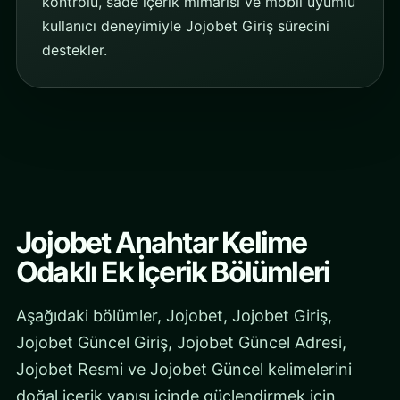
kontrolü, sade içerik mimarisi ve mobil uyumlu
kullanıcı deneyimiyle Jojobet Giriş sürecini
destekler.
Jojobet Anahtar Kelime
Odaklı Ek İçerik Bölümleri
Aşağıdaki bölümler, Jojobet, Jojobet Giriş,
Jojobet Güncel Giriş, Jojobet Güncel Adresi,
Jojobet Resmi ve Jojobet Güncel kelimelerini
doğal içerik yapısı içinde güçlendirmek için