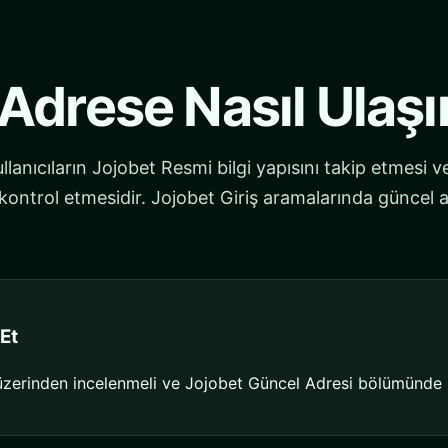
Adrese Nasıl Ulaşı
lanıcıların Jojobet Resmi bilgi yapısını takip etmesi v
e kontrol etmesidir. Jojobet Giriş aramalarında güncel 
 Et
 üzerinden incelenmeli ve Jojobet Güncel Adresi bölümünde b