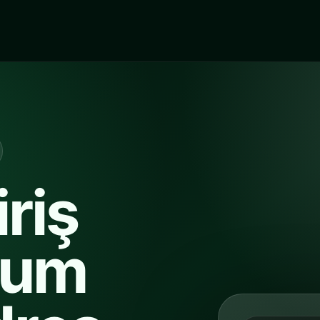
riş
ium