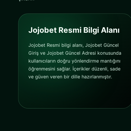
Jojobet Resmi Bilgi Alanı
Jojobet Resmi bilgi alanı, Jojobet Güncel
Giriş ve Jojobet Güncel Adresi konusunda
kullanıcıların doğru yönlendirme mantığını
öğrenmesini sağlar. İçerikler düzenli, sade
ve güven veren bir dille hazırlanmıştır.