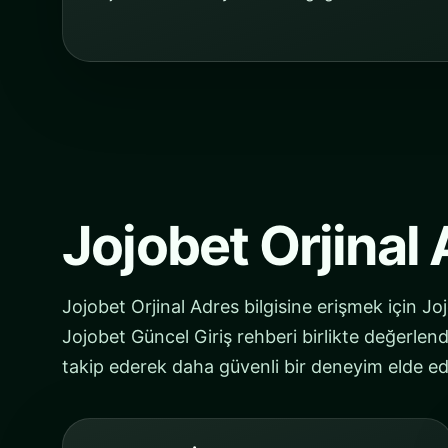
Jojobet Orjinal 
Jojobet Orjinal Adres bilgisine erişmek için J
Jojobet Güncel Giriş rehberi birlikte değerlendir
takip ederek daha güvenli bir deneyim elde ed