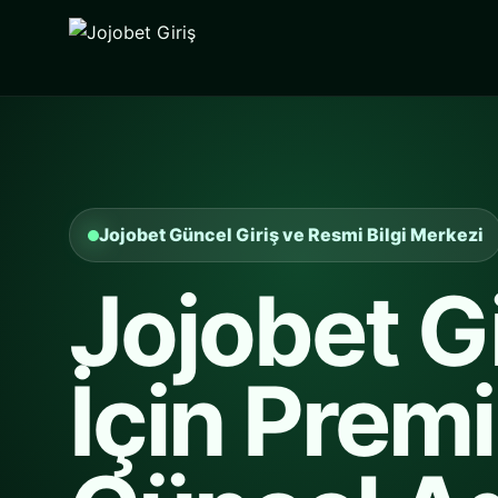
Jojobet Güncel Giriş ve Resmi Bilgi Merkezi
Jojobet Gi
İçin Prem