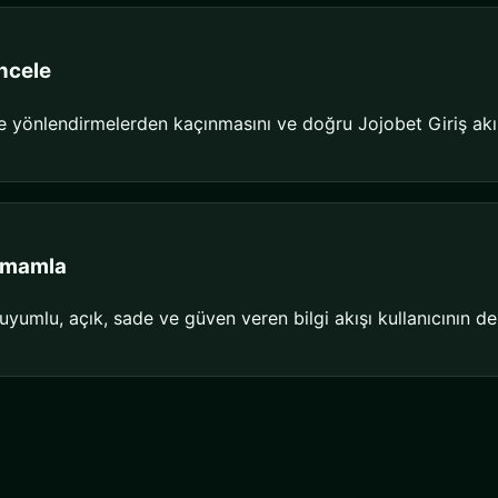
ncele
hte yönlendirmelerden kaçınmasını ve doğru Jojobet Giriş ak
Tamamla
uyumlu, açık, sade ve güven veren bilgi akışı kullanıcının de