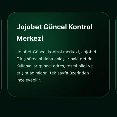
Jojobet Güncel Kontrol
Merkezi
Jojobet Güncel kontrol merkezi, Jojobet
Giriş sürecini daha anlaşılır hale getirir.
Kullanıcılar güncel adres, resmi bilgi ve
erişim adımlarını tek sayfa üzerinden
inceleyebilir.