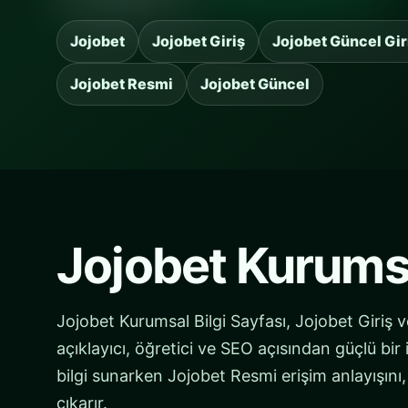
Jojobet
Jojobet Giriş
Jojobet Güncel Gir
Jojobet Resmi
Jojobet Güncel
Jojobet Kurumsa
Jojobet Kurumsal Bilgi Sayfası, Jojobet Giriş v
açıklayıcı, öğretici ve SEO açısından güçlü bi
bilgi sunarken Jojobet Resmi erişim anlayışını,
çıkarır.