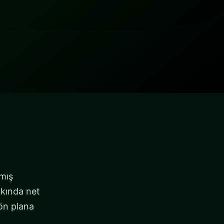
nmış
kkında net
 ön plana