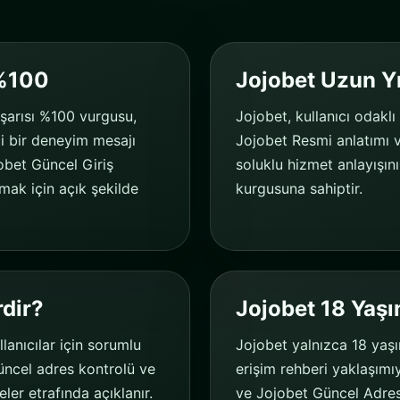
 %100
Jojobet Uzun Yı
şarısı %100 vurgusu,
Jojobet, kullanıcı odaklı
ci bir deneyim mesajı
Jojobet Resmi anlatımı 
jobet Güncel Giriş
soluklu hizmet anlayışın
mak için açık şekilde
kurgusuna sahiptir.
rdir?
Jojobet 18 Yaşı
lanıcılar için sorumlu
Jojobet yalnızca 18 yaşın
güncel adres kontrolü ve
erişim rehberi yaklaşımıy
er etrafında açıklanır.
ve Jojobet Güncel Adresi 