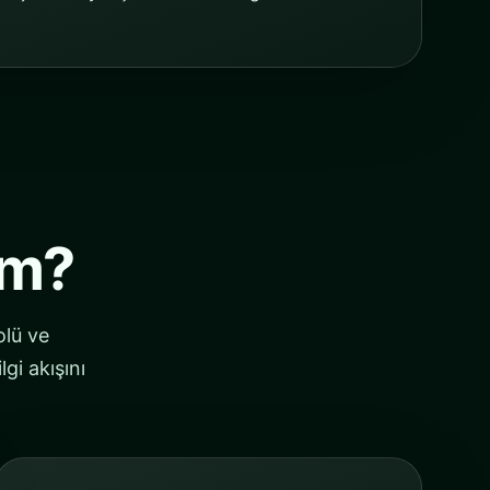
im?
olü ve
lgi akışını