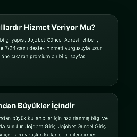
llardır Hizmet Veriyor Mu?
 bilgi yapısı, Jojobet Güncel Adresi rehberi,
ve 7/24 canlı destek hizmeti vurgusuyla uzun
ı öne çıkaran premium bir bilgi sayfası
ndan Büyükler İçindir
dan büyük kullanıcılar için hazırlanmış bilgi ve
la sunulur. Jojobet Giriş, Jojobet Güncel Giriş
içerikleri yetişkin kullanıcı bilgilendirmesi