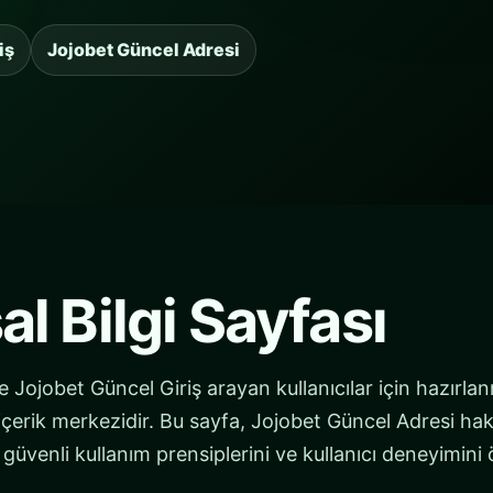
iş
Jojobet Güncel Adresi
l Bilgi Sayfası
e Jojobet Güncel Giriş arayan kullanıcılar için hazırla
r içerik merkezidir. Bu sayfa, Jojobet Güncel Adresi ha
 güvenli kullanım prensiplerini ve kullanıcı deneyimini