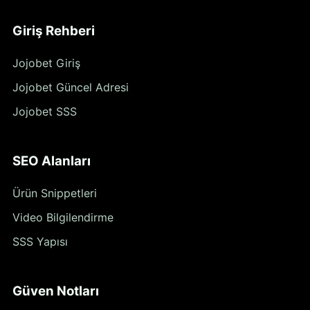
Giriş Rehberi
Jojobet Giriş
Jojobet Güncel Adresi
Jojobet SSS
SEO Alanları
Ürün Snippetleri
Video Bilgilendirme
SSS Yapısı
Güven Notları