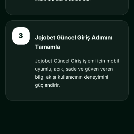
3
Jojobet Güncel Giriş Adımını
Tamamla
Jojobet Güncel Giriş işlemi için mobil
uyumlu, açık, sade ve güven veren
bilgi akışı kullanıcının deneyimini
güçlendirir.