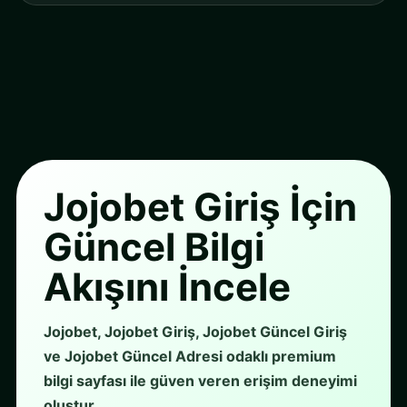
Jojobet Giriş İçin
Güncel Bilgi
Akışını İncele
Jojobet, Jojobet Giriş, Jojobet Güncel Giriş
ve Jojobet Güncel Adresi odaklı premium
bilgi sayfası ile güven veren erişim deneyimi
oluştur.