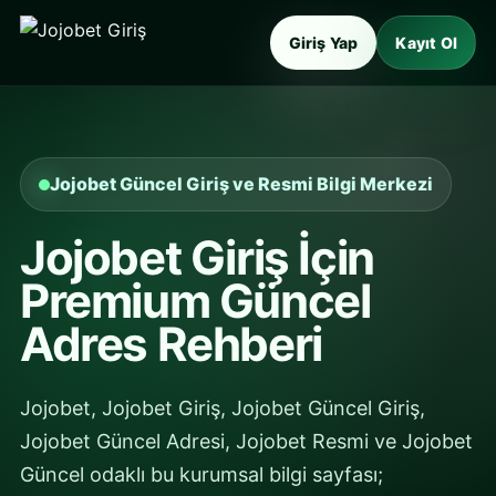
Giriş Yap
Kayıt Ol
Jojobet Güncel Giriş ve Resmi Bilgi Merkezi
Jojobet Giriş İçin
Premium Güncel
Adres Rehberi
Jojobet, Jojobet Giriş, Jojobet Güncel Giriş,
Jojobet Güncel Adresi, Jojobet Resmi ve Jojobet
Güncel odaklı bu kurumsal bilgi sayfası;