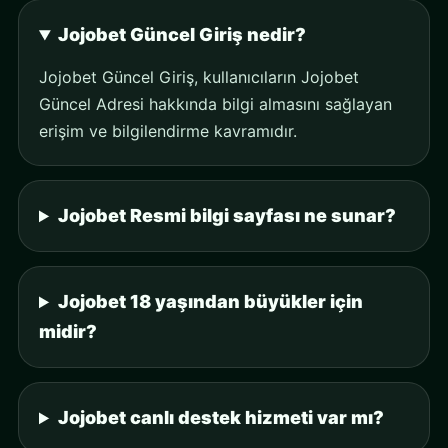
Jojobet Güncel Giriş nedir?
Jojobet Güncel Giriş, kullanıcıların Jojobet
Güncel Adresi hakkında bilgi almasını sağlayan
erişim ve bilgilendirme kavramıdır.
Jojobet Resmi bilgi sayfası ne sunar?
Jojobet 18 yaşından büyükler için
midir?
Jojobet canlı destek hizmeti var mı?