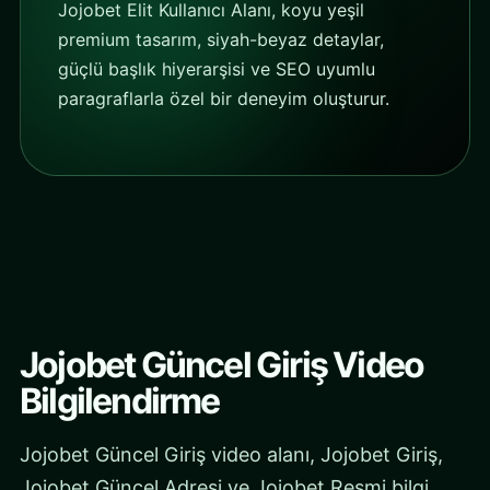
Jojobet Elit Kullanıcı Alanı, koyu yeşil
premium tasarım, siyah-beyaz detaylar,
güçlü başlık hiyerarşisi ve SEO uyumlu
paragraflarla özel bir deneyim oluşturur.
Jojobet Güncel Giriş Video
Bilgilendirme
Jojobet Güncel Giriş video alanı, Jojobet Giriş,
Jojobet Güncel Adresi ve Jojobet Resmi bilgi