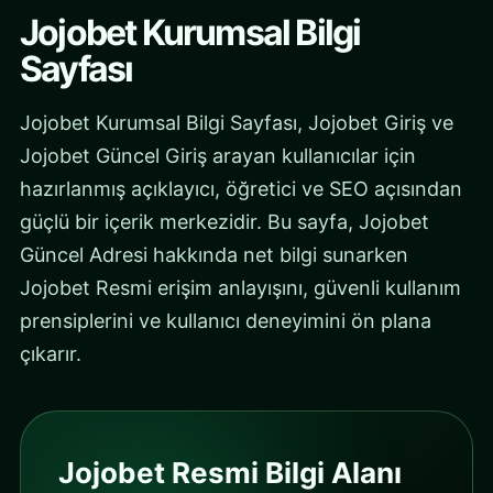
Jojobet Kurumsal Bilgi
Sayfası
Jojobet Kurumsal Bilgi Sayfası, Jojobet Giriş ve
Jojobet Güncel Giriş arayan kullanıcılar için
hazırlanmış açıklayıcı, öğretici ve SEO açısından
güçlü bir içerik merkezidir. Bu sayfa, Jojobet
Güncel Adresi hakkında net bilgi sunarken
Jojobet Resmi erişim anlayışını, güvenli kullanım
prensiplerini ve kullanıcı deneyimini ön plana
çıkarır.
Jojobet Resmi Bilgi Alanı