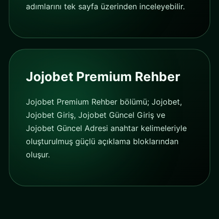
adımlarını tek sayfa üzerinden inceleyebilir.
Jojobet Premium Rehber
Jojobet Premium Rehber bölümü; Jojobet,
Jojobet Giriş, Jojobet Güncel Giriş ve
Jojobet Güncel Adresi anahtar kelimeleriyle
oluşturulmuş güçlü açıklama bloklarından
oluşur.