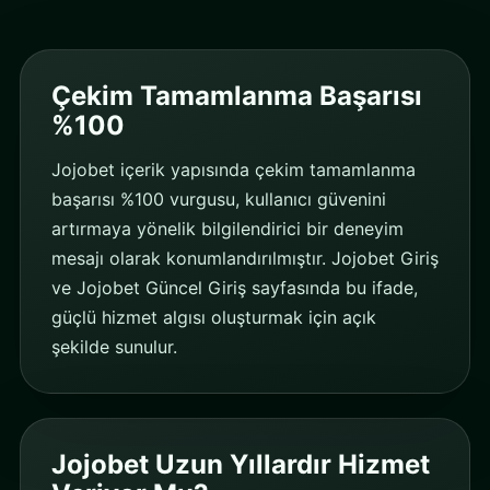
Çekim Tamamlanma Başarısı
%100
Jojobet içerik yapısında çekim tamamlanma
başarısı %100 vurgusu, kullanıcı güvenini
artırmaya yönelik bilgilendirici bir deneyim
mesajı olarak konumlandırılmıştır. Jojobet Giriş
ve Jojobet Güncel Giriş sayfasında bu ifade,
güçlü hizmet algısı oluşturmak için açık
şekilde sunulur.
Jojobet Uzun Yıllardır Hizmet