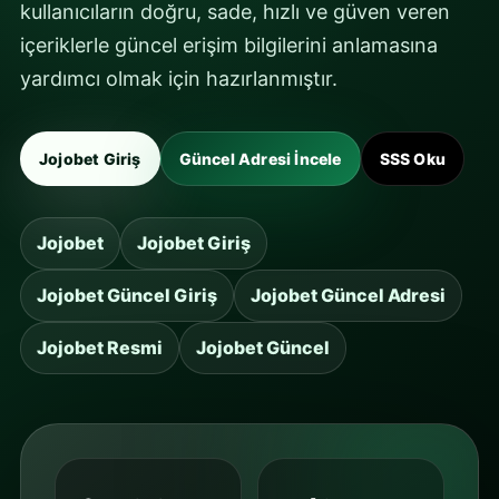
kullanıcıların doğru, sade, hızlı ve güven veren
içeriklerle güncel erişim bilgilerini anlamasına
yardımcı olmak için hazırlanmıştır.
Jojobet Giriş
Güncel Adresi İncele
SSS Oku
Jojobet
Jojobet Giriş
Jojobet Güncel Giriş
Jojobet Güncel Adresi
Jojobet Resmi
Jojobet Güncel