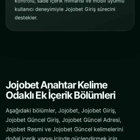
kontrolü, sade içerik mimarisi ve mobil uyumlu
kullanıcı deneyimiyle Jojobet Giriş sürecini
destekler.
Jojobet Anahtar Kelime
Odaklı Ek İçerik Bölümleri
Aşağıdaki bölümler, Jojobet, Jojobet Giriş,
Jojobet Güncel Giriş, Jojobet Güncel Adresi,
Jojobet Resmi ve Jojobet Güncel kelimelerini
doğal içerik yapısı içinde güçlendirmek için