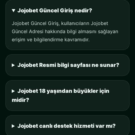
Jojobet Güncel Giriş nedir?
Jojobet Güncel Giriş, kullanıcıların Jojobet
Güncel Adresi hakkında bilgi almasını sağlayan
erişim ve bilgilendirme kavramıdır.
Jojobet Resmi bilgi sayfası ne sunar?
Jojobet 18 yaşından büyükler için
midir?
Jojobet canlı destek hizmeti var mı?