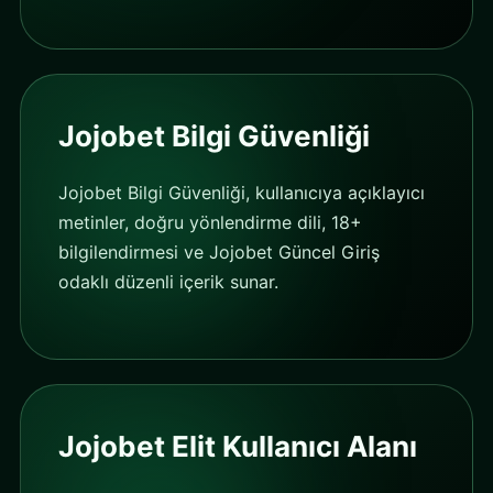
Jojobet Bilgi Güvenliği
Jojobet Bilgi Güvenliği, kullanıcıya açıklayıcı
metinler, doğru yönlendirme dili, 18+
bilgilendirmesi ve Jojobet Güncel Giriş
odaklı düzenli içerik sunar.
Jojobet Elit Kullanıcı Alanı