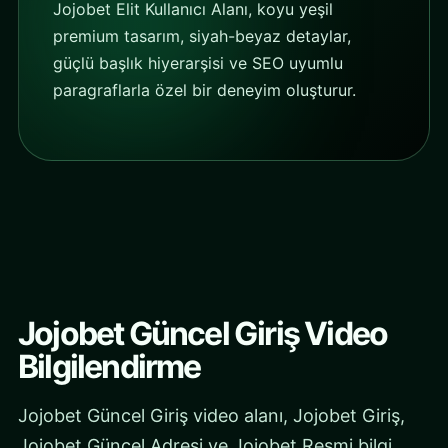
Jojobet Elit Kullanıcı Alanı, koyu yeşil
premium tasarım, siyah-beyaz detaylar,
güçlü başlık hiyerarşisi ve SEO uyumlu
paragraflarla özel bir deneyim oluşturur.
Jojobet Güncel Giriş Video
Bilgilendirme
Jojobet Güncel Giriş video alanı, Jojobet Giriş,
Jojobet Güncel Adresi ve Jojobet Resmi bilgi