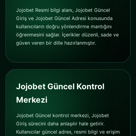
Jojobet Resmi bilgi alanı, Jojobet Güncel
Giriş ve Jojobet Güncel Adresi konusunda
kullanıcıların doğru yönlendirme mantığını
öğrenmesini sağlar. İçerikler düzenli, sade ve
güven veren bir dille hazırlanmıştır.
Jojobet Güncel Kontrol
Merkezi
Jojobet Güncel kontrol merkezi, Jojobet
Giriş sürecini daha anlaşılır hale getirir.
Kullanıcılar güncel adres, resmi bilgi ve erişim