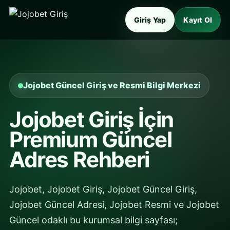
Giriş Yap
Kayıt Ol
Jojobet Güncel Giriş ve Resmi Bilgi Merkezi
Jojobet Giriş İçin
Premium Güncel
Adres Rehberi
Jojobet, Jojobet Giriş, Jojobet Güncel Giriş,
Jojobet Güncel Adresi, Jojobet Resmi ve Jojobet
Güncel odaklı bu kurumsal bilgi sayfası;