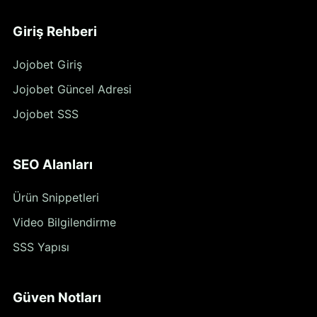
Giriş Rehberi
Jojobet Giriş
Jojobet Güncel Adresi
Jojobet SSS
SEO Alanları
Ürün Snippetleri
Video Bilgilendirme
SSS Yapısı
Güven Notları