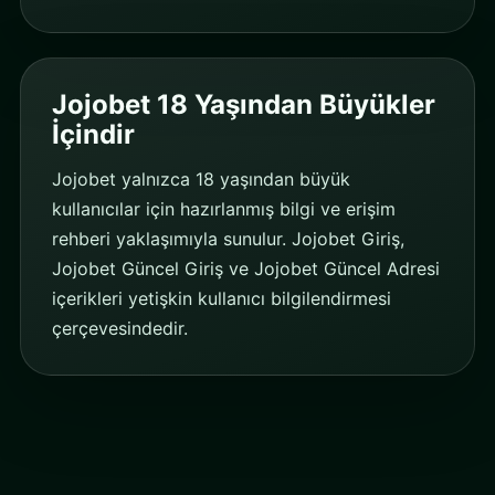
Jojobet 18 Yaşından Büyükler
İçindir
Jojobet yalnızca 18 yaşından büyük
kullanıcılar için hazırlanmış bilgi ve erişim
rehberi yaklaşımıyla sunulur. Jojobet Giriş,
Jojobet Güncel Giriş ve Jojobet Güncel Adresi
içerikleri yetişkin kullanıcı bilgilendirmesi
çerçevesindedir.