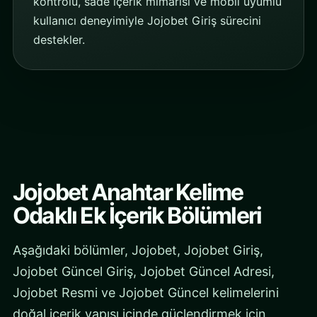
kontrolü, sade içerik mimarisi ve mobil uyumlu
kullanıcı deneyimiyle Jojobet Giriş sürecini
destekler.
Jojobet Anahtar Kelime
Odaklı Ek İçerik Bölümleri
Aşağıdaki bölümler, Jojobet, Jojobet Giriş,
Jojobet Güncel Giriş, Jojobet Güncel Adresi,
Jojobet Resmi ve Jojobet Güncel kelimelerini
doğal içerik yapısı içinde güçlendirmek için