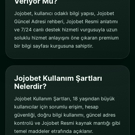
Veriyor Mu?
Jojobet, kullanıcı odaklı bilgi yapısı, Jojobet
Güncel Adresi rehberi, Jojobet Resmi anlatımı
ve 7/24 canlı destek hizmeti vurgusuyla uzun
soluklu hizmet anlayışını öne çıkaran premium
bir bilgi sayfası kurgusuna sahiptir.
Jojobet Kullanım Şartları
Nelerdir?
Jojobet Kullanım Şartları, 18 yaşından büyük
kullanıcılar için sorumlu erişim, hesap
güvenliği, doğru bilgi kullanımı, güncel adres
kontrolü ve Jojobet Resmi kaynak mantığı gibi
temel maddeler etrafında açıklanır.