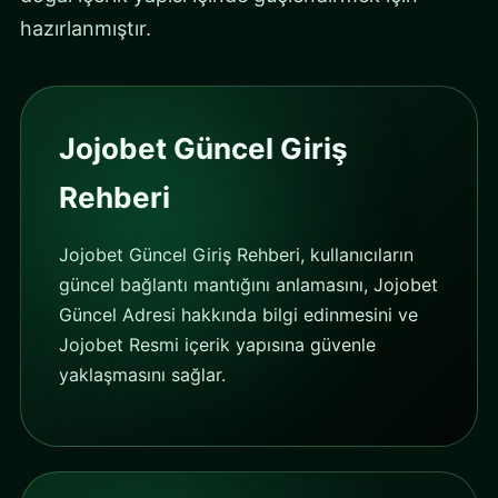
hazırlanmıştır.
Jojobet Güncel Giriş
Rehberi
Jojobet Güncel Giriş Rehberi, kullanıcıların
güncel bağlantı mantığını anlamasını, Jojobet
Güncel Adresi hakkında bilgi edinmesini ve
Jojobet Resmi içerik yapısına güvenle
yaklaşmasını sağlar.