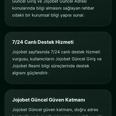
Güncel Giriş ve Jojobet Güncel Adresi
konularında bilgi almasını sağlayan rehber
odaklı bir kurumsal bilgi yapısı sunar.
7/24 Canlı Destek Hizmeti
Jojobet sayfasında 7/24 canlı destek hizmeti
vurgusu, kullanıcıların Jojobet Güncel Giriş ve
Jojobet Resmi bilgi süreçlerinde destek
algısını güçlendirir.
Jojobet Güncel Güven Katmanı
Jojobet Güncel güven katmanı, doğru adres