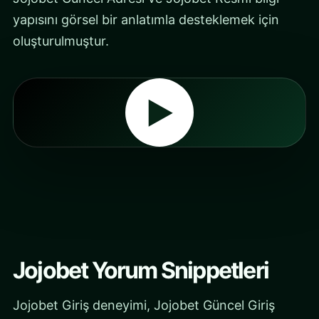
yapısını görsel bir anlatımla desteklemek için
oluşturulmuştur.
▶
Jojobet Yorum Snippetleri
Jojobet Giriş deneyimi, Jojobet Güncel Giriş