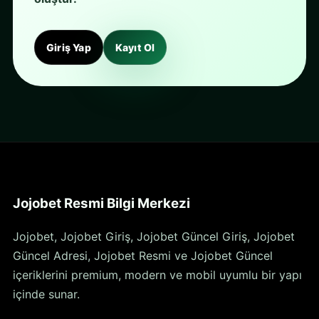
Giriş Yap
Kayıt Ol
Jojobet Resmi Bilgi Merkezi
Jojobet, Jojobet Giriş, Jojobet Güncel Giriş, Jojobet
Güncel Adresi, Jojobet Resmi ve Jojobet Güncel
içeriklerini premium, modern ve mobil uyumlu bir yapı
içinde sunar.