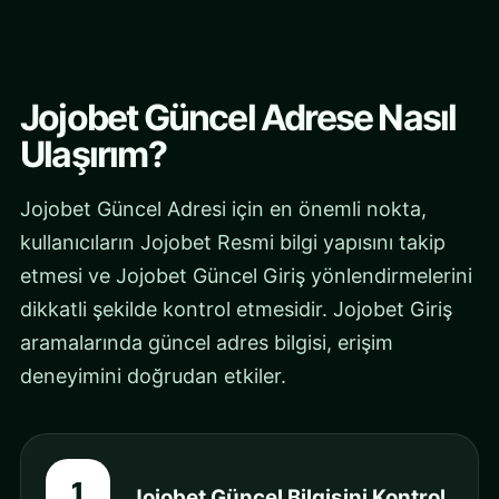
Jojobet Güncel Adrese Nasıl
Ulaşırım?
Jojobet Güncel Adresi için en önemli nokta,
kullanıcıların Jojobet Resmi bilgi yapısını takip
etmesi ve Jojobet Güncel Giriş yönlendirmelerini
dikkatli şekilde kontrol etmesidir. Jojobet Giriş
aramalarında güncel adres bilgisi, erişim
deneyimini doğrudan etkiler.
1
Jojobet Güncel Bilgisini Kontrol