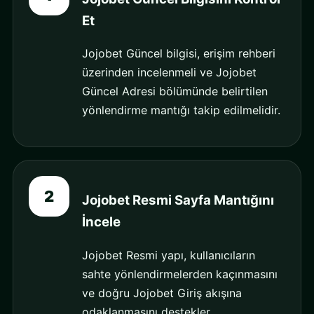
Et
Jojobet Güncel bilgisi, erişim rehberi
üzerinden incelenmeli ve Jojobet
Güncel Adresi bölümünde belirtilen
yönlendirme mantığı takip edilmelidir.
2
Jojobet Resmi Sayfa Mantığını
İncele
Jojobet Resmi yapı, kullanıcıların
sahte yönlendirmelerden kaçınmasını
ve doğru Jojobet Giriş akışına
odaklanmasını destekler.