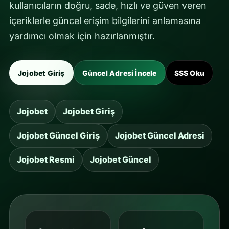
kullanıcıların doğru, sade, hızlı ve güven veren
içeriklerle güncel erişim bilgilerini anlamasına
yardımcı olmak için hazırlanmıştır.
Jojobet Giriş
Güncel Adresi İncele
SSS Oku
Jojobet
Jojobet Giriş
Jojobet Güncel Giriş
Jojobet Güncel Adresi
Jojobet Resmi
Jojobet Güncel