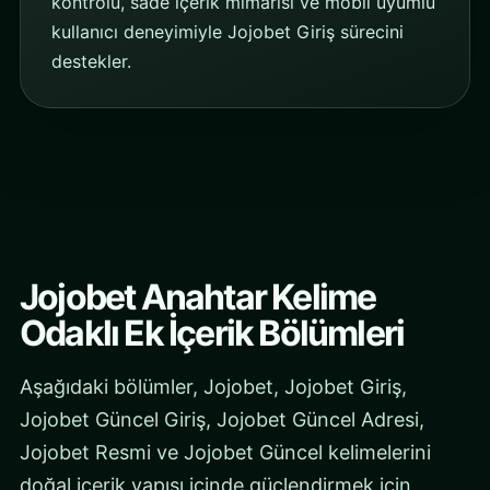
kontrolü, sade içerik mimarisi ve mobil uyumlu
kullanıcı deneyimiyle Jojobet Giriş sürecini
destekler.
Jojobet Anahtar Kelime
Odaklı Ek İçerik Bölümleri
Aşağıdaki bölümler, Jojobet, Jojobet Giriş,
Jojobet Güncel Giriş, Jojobet Güncel Adresi,
Jojobet Resmi ve Jojobet Güncel kelimelerini
doğal içerik yapısı içinde güçlendirmek için