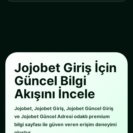
Jojobet Giriş İçin
Güncel Bilgi
Akışını İncele
Jojobet, Jojobet Giriş, Jojobet Güncel Giriş
ve Jojobet Güncel Adresi odaklı premium
bilgi sayfası ile güven veren erişim deneyimi
oluştur.