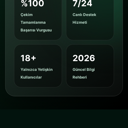
%100
7/24
Çekim
Canlı Destek
Tamamlanma
Hizmeti
Başarısı Vurgusu
18+
2026
Yalnızca Yetişkin
Güncel Bilgi
Kullanıcılar
Rehberi