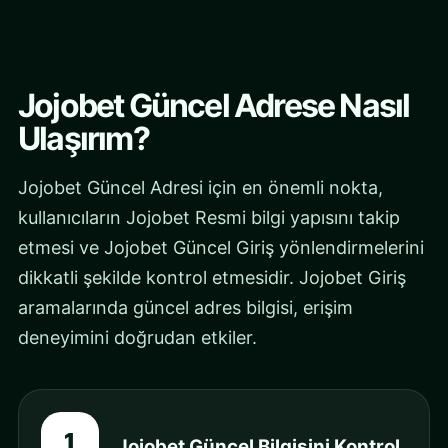
Jojobet Güncel Adrese Nasıl
Ulaşırım?
Jojobet Güncel Adresi için en önemli nokta,
kullanıcıların Jojobet Resmi bilgi yapısını takip
etmesi ve Jojobet Güncel Giriş yönlendirmelerini
dikkatli şekilde kontrol etmesidir. Jojobet Giriş
aramalarında güncel adres bilgisi, erişim
deneyimini doğrudan etkiler.
1
Jojobet Güncel Bilgisini Kontrol