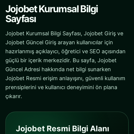
Jojobet Kurumsal Bilgi
Sayfası
Jojobet Kurumsal Bilgi Sayfası, Jojobet Giriş ve
Jojobet Güncel Giriş arayan kullanıcılar için
hazırlanmış açıklayıcı, öğretici ve SEO açısından
güçlü bir içerik merkezidir. Bu sayfa, Jojobet
Güncel Adresi hakkında net bilgi sunarken
Jojobet Resmi erişim anlayışını, güvenli kullanım
prensiplerini ve kullanıcı deneyimini ön plana
çıkarır.
Jojobet Resmi Bilgi Alanı