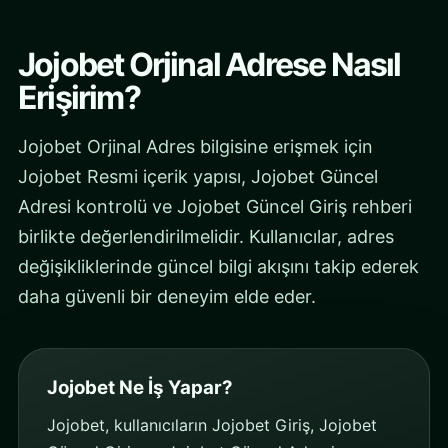
Jojobet Orjinal Adrese Nasıl
Erişirim?
Jojobet Orjinal Adres bilgisine erişmek için
Jojobet Resmi içerik yapısı, Jojobet Güncel
Adresi kontrolü ve Jojobet Güncel Giriş rehberi
birlikte değerlendirilmelidir. Kullanıcılar, adres
değişikliklerinde güncel bilgi akışını takip ederek
daha güvenli bir deneyim elde eder.
Jojobet Ne İş Yapar?
Jojobet, kullanıcıların Jojobet Giriş, Jojobet