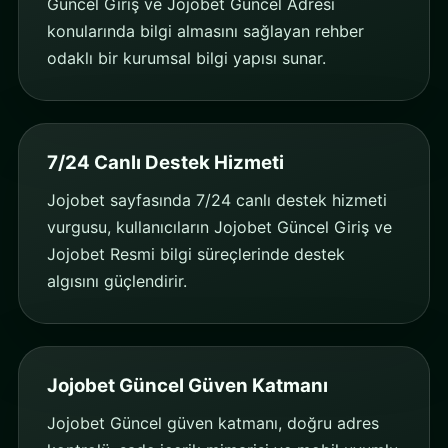
Güncel Giriş ve Jojobet Güncel Adresi
konularında bilgi almasını sağlayan rehber
odaklı bir kurumsal bilgi yapısı sunar.
7/24 Canlı Destek Hizmeti
Jojobet sayfasında 7/24 canlı destek hizmeti
vurgusu, kullanıcıların Jojobet Güncel Giriş ve
Jojobet Resmi bilgi süreçlerinde destek
algısını güçlendirir.
Jojobet Güncel Güven Katmanı
Jojobet Güncel güven katmanı, doğru adres