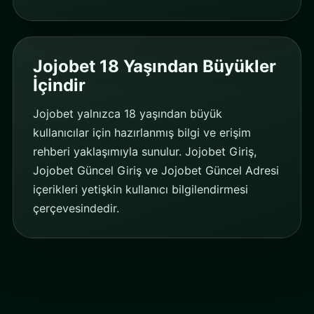
Jojobet 18 Yaşından Büyükler
İçindir
Jojobet yalnızca 18 yaşından büyük
kullanıcılar için hazırlanmış bilgi ve erişim
rehberi yaklaşımıyla sunulur. Jojobet Giriş,
Jojobet Güncel Giriş ve Jojobet Güncel Adresi
içerikleri yetişkin kullanıcı bilgilendirmesi
çerçevesindedir.