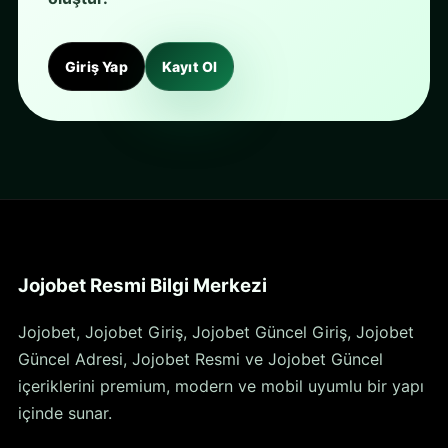
Giriş Yap
Kayıt Ol
Jojobet Resmi Bilgi Merkezi
Jojobet, Jojobet Giriş, Jojobet Güncel Giriş, Jojobet
Güncel Adresi, Jojobet Resmi ve Jojobet Güncel
içeriklerini premium, modern ve mobil uyumlu bir yapı
içinde sunar.