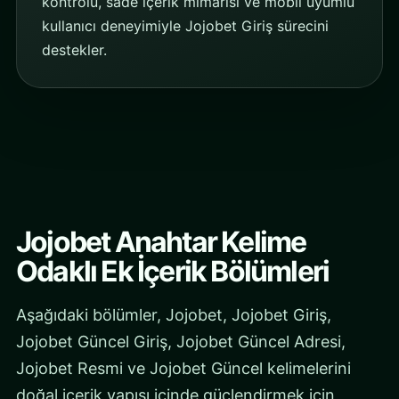
kontrolü, sade içerik mimarisi ve mobil uyumlu
kullanıcı deneyimiyle Jojobet Giriş sürecini
destekler.
Jojobet Anahtar Kelime
Odaklı Ek İçerik Bölümleri
Aşağıdaki bölümler, Jojobet, Jojobet Giriş,
Jojobet Güncel Giriş, Jojobet Güncel Adresi,
Jojobet Resmi ve Jojobet Güncel kelimelerini
doğal içerik yapısı içinde güçlendirmek için