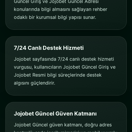
Güncel Giriş ve Jojobet Güncel Adresi
konularında bilgi almasını sağlayan rehber
odaklı bir kurumsal bilgi yapısı sunar.
7/24 Canlı Destek Hizmeti
Jojobet sayfasında 7/24 canlı destek hizmeti
vurgusu, kullanıcıların Jojobet Güncel Giriş ve
Jojobet Resmi bilgi süreçlerinde destek
algısını güçlendirir.
Jojobet Güncel Güven Katmanı
Jojobet Güncel güven katmanı, doğru adres