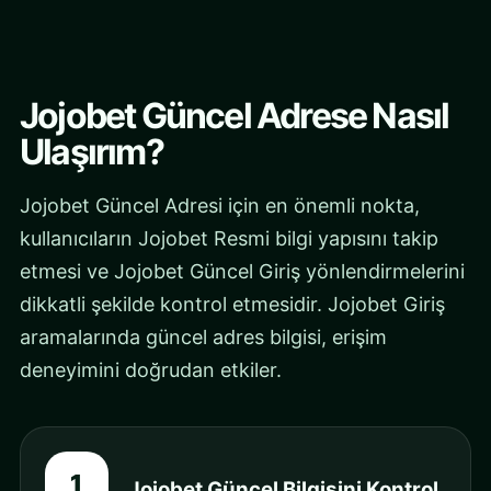
Jojobet Güncel Adrese Nasıl
Ulaşırım?
Jojobet Güncel Adresi için en önemli nokta,
kullanıcıların Jojobet Resmi bilgi yapısını takip
etmesi ve Jojobet Güncel Giriş yönlendirmelerini
dikkatli şekilde kontrol etmesidir. Jojobet Giriş
aramalarında güncel adres bilgisi, erişim
deneyimini doğrudan etkiler.
1
Jojobet Güncel Bilgisini Kontrol