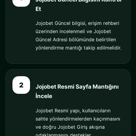
Et
Jojobet Güncel bilgisi, erişim rehberi
üzerinden incelenmeli ve Jojobet
Güncel Adresi bölümünde belirtilen
yönlendirme mantığı takip edilmelidir.
2
Jojobet Resmi Sayfa Mantığını
İncele
Jojobet Resmi yapı, kullanıcıların
sahte yönlendirmelerden kaçınmasını
ve doğru Jojobet Giriş akışına
odaklanmasını destekler.