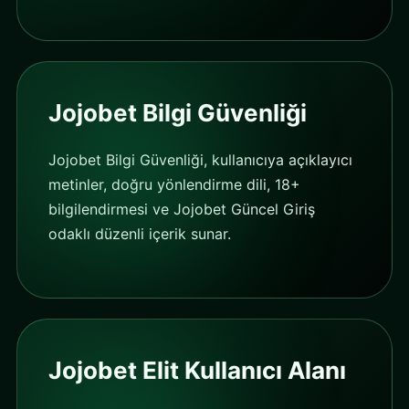
Jojobet Bilgi Güvenliği
Jojobet Bilgi Güvenliği, kullanıcıya açıklayıcı
metinler, doğru yönlendirme dili, 18+
bilgilendirmesi ve Jojobet Güncel Giriş
odaklı düzenli içerik sunar.
Jojobet Elit Kullanıcı Alanı