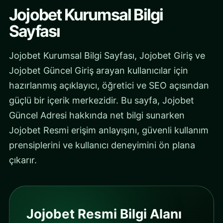
Jojobet Kurumsal Bilgi
Sayfası
Jojobet Kurumsal Bilgi Sayfası, Jojobet Giriş ve
Jojobet Güncel Giriş arayan kullanıcılar için
hazırlanmış açıklayıcı, öğretici ve SEO açısından
güçlü bir içerik merkezidir. Bu sayfa, Jojobet
Güncel Adresi hakkında net bilgi sunarken
Jojobet Resmi erişim anlayışını, güvenli kullanım
prensiplerini ve kullanıcı deneyimini ön plana
çıkarır.
Jojobet Resmi Bilgi Alanı