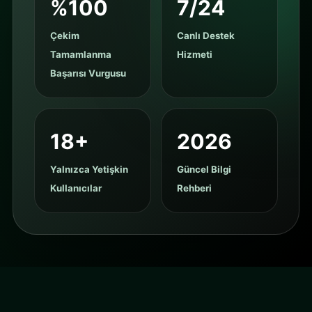
%100
7/24
Çekim
Canlı Destek
Tamamlanma
Hizmeti
Başarısı Vurgusu
18+
2026
Yalnızca Yetişkin
Güncel Bilgi
Kullanıcılar
Rehberi