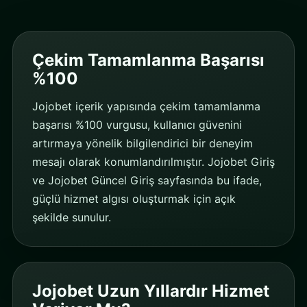
Çekim Tamamlanma Başarısı
%100
Jojobet içerik yapısında çekim tamamlanma
başarısı %100 vurgusu, kullanıcı güvenini
artırmaya yönelik bilgilendirici bir deneyim
mesajı olarak konumlandırılmıştır. Jojobet Giriş
ve Jojobet Güncel Giriş sayfasında bu ifade,
güçlü hizmet algısı oluşturmak için açık
şekilde sunulur.
Jojobet Uzun Yıllardır Hizmet