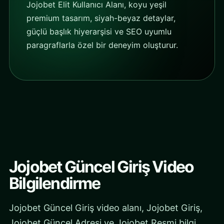
Jojobet Elit Kullanıcı Alanı, koyu yeşil
premium tasarım, siyah-beyaz detaylar,
güçlü başlık hiyerarşisi ve SEO uyumlu
paragraflarla özel bir deneyim oluşturur.
Jojobet Güncel Giriş Video
Bilgilendirme
Jojobet Güncel Giriş video alanı, Jojobet Giriş,
Jojobet Güncel Adresi ve Jojobet Resmi bilgi