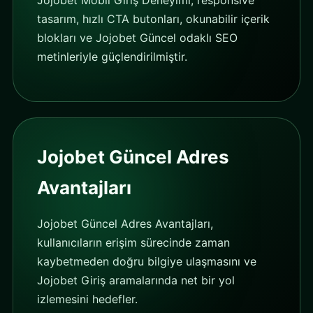
Jojobet Mobil Giriş Deneyimi, responsive
tasarım, hızlı CTA butonları, okunabilir içerik
blokları ve Jojobet Güncel odaklı SEO
metinleriyle güçlendirilmiştir.
Jojobet Güncel Adres
Avantajları
Jojobet Güncel Adres Avantajları,
kullanıcıların erişim sürecinde zaman
kaybetmeden doğru bilgiye ulaşmasını ve
Jojobet Giriş aramalarında net bir yol
izlemesini hedefler.