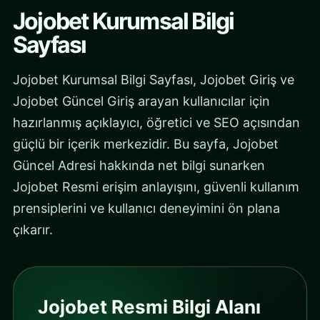
Jojobet Kurumsal Bilgi
Sayfası
Jojobet Kurumsal Bilgi Sayfası, Jojobet Giriş ve
Jojobet Güncel Giriş arayan kullanıcılar için
hazırlanmış açıklayıcı, öğretici ve SEO açısından
güçlü bir içerik merkezidir. Bu sayfa, Jojobet
Güncel Adresi hakkında net bilgi sunarken
Jojobet Resmi erişim anlayışını, güvenli kullanım
prensiplerini ve kullanıcı deneyimini ön plana
çıkarır.
Jojobet Resmi Bilgi Alanı