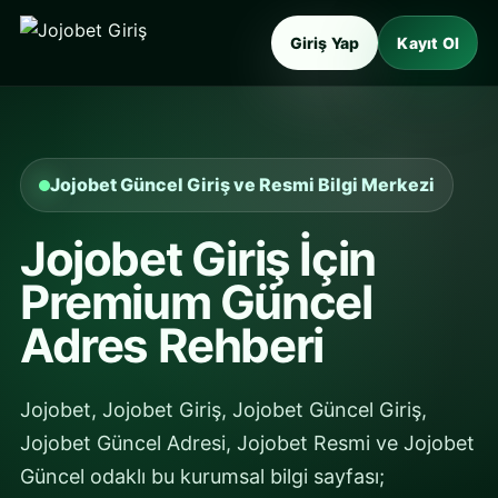
Giriş Yap
Kayıt Ol
Jojobet Güncel Giriş ve Resmi Bilgi Merkezi
Jojobet Giriş İçin
Premium Güncel
Adres Rehberi
Jojobet, Jojobet Giriş, Jojobet Güncel Giriş,
Jojobet Güncel Adresi, Jojobet Resmi ve Jojobet
Güncel odaklı bu kurumsal bilgi sayfası;