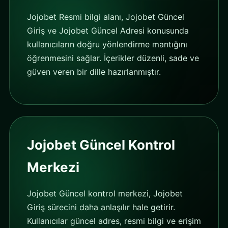
Jojobet Resmi bilgi alanı, Jojobet Güncel
Giriş ve Jojobet Güncel Adresi konusunda
kullanıcıların doğru yönlendirme mantığını
öğrenmesini sağlar. İçerikler düzenli, sade ve
güven veren bir dille hazırlanmıştır.
Jojobet Güncel Kontrol
Merkezi
Jojobet Güncel kontrol merkezi, Jojobet
Giriş sürecini daha anlaşılır hale getirir.
Kullanıcılar güncel adres, resmi bilgi ve erişim