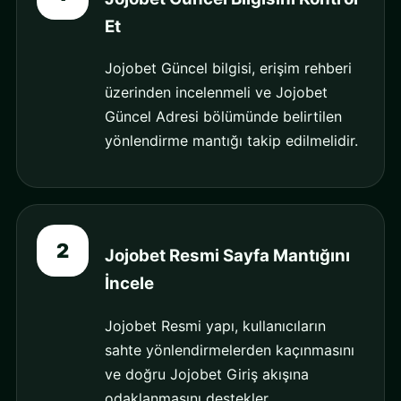
Et
Jojobet Güncel bilgisi, erişim rehberi
üzerinden incelenmeli ve Jojobet
Güncel Adresi bölümünde belirtilen
yönlendirme mantığı takip edilmelidir.
2
Jojobet Resmi Sayfa Mantığını
İncele
Jojobet Resmi yapı, kullanıcıların
sahte yönlendirmelerden kaçınmasını
ve doğru Jojobet Giriş akışına
odaklanmasını destekler.