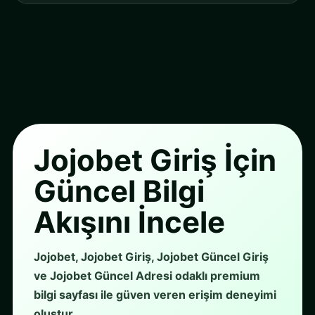
Jojobet Giriş İçin
Güncel Bilgi
Akışını İncele
Jojobet, Jojobet Giriş, Jojobet Güncel Giriş
ve Jojobet Güncel Adresi odaklı premium
bilgi sayfası ile güven veren erişim deneyimi
oluştur.