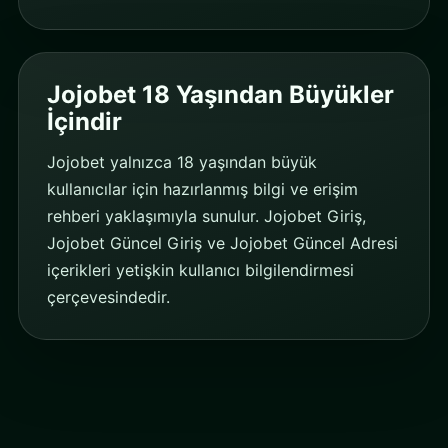
Jojobet 18 Yaşından Büyükler
İçindir
Jojobet yalnızca 18 yaşından büyük
kullanıcılar için hazırlanmış bilgi ve erişim
rehberi yaklaşımıyla sunulur. Jojobet Giriş,
Jojobet Güncel Giriş ve Jojobet Güncel Adresi
içerikleri yetişkin kullanıcı bilgilendirmesi
çerçevesindedir.