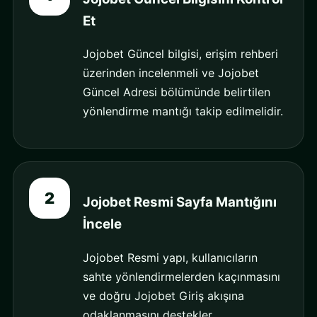
Et
Jojobet Güncel bilgisi, erişim rehberi
üzerinden incelenmeli ve Jojobet
Güncel Adresi bölümünde belirtilen
yönlendirme mantığı takip edilmelidir.
2
Jojobet Resmi Sayfa Mantığını
İncele
Jojobet Resmi yapı, kullanıcıların
sahte yönlendirmelerden kaçınmasını
ve doğru Jojobet Giriş akışına
odaklanmasını destekler.