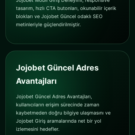
Jojobet Mobil Giriş Deneyimi, responsive
tasarım, hızlı CTA butonları, okunabilir içerik
blokları ve Jojobet Güncel odaklı SEO
metinleriyle güçlendirilmiştir.
Jojobet Güncel Adres
Avantajları
Jojobet Güncel Adres Avantajları,
kullanıcıların erişim sürecinde zaman
kaybetmeden doğru bilgiye ulaşmasını ve
Jojobet Giriş aramalarında net bir yol
izlemesini hedefler.