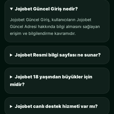
Jojobet Güncel Giriş nedir?
Jojobet Güncel Giriş, kullanıcıların Jojobet
Güncel Adresi hakkında bilgi almasını sağlayan
erişim ve bilgilendirme kavramıdır.
Jojobet Resmi bilgi sayfası ne sunar?
Jojobet 18 yaşından büyükler için
midir?
Jojobet canlı destek hizmeti var mı?