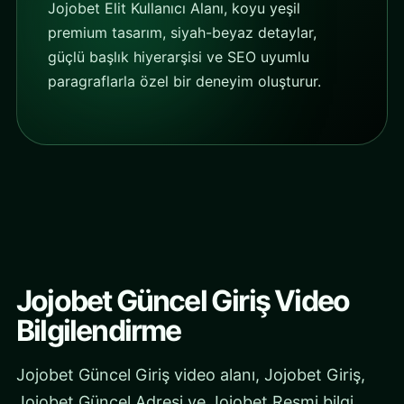
Jojobet Elit Kullanıcı Alanı, koyu yeşil
premium tasarım, siyah-beyaz detaylar,
güçlü başlık hiyerarşisi ve SEO uyumlu
paragraflarla özel bir deneyim oluşturur.
Jojobet Güncel Giriş Video
Bilgilendirme
Jojobet Güncel Giriş video alanı, Jojobet Giriş,
Jojobet Güncel Adresi ve Jojobet Resmi bilgi