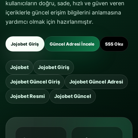
kullanıcıların doğru, sade, hızlı ve güven veren
içeriklerle güncel erişim bilgilerini anlamasına
yardımcı olmak için hazırlanmıştır.
Jojobet Giriş
Güncel Adresi İncele
SSS Oku
Jojobet
Jojobet Giriş
Jojobet Güncel Giriş
Jojobet Güncel Adresi
Jojobet Resmi
Jojobet Güncel