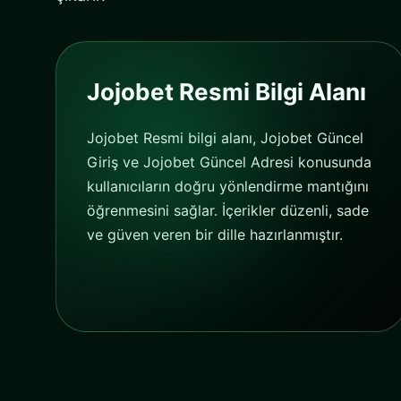
Jojobet Resmi Bilgi Alanı
Jojobet Resmi bilgi alanı, Jojobet Güncel
Giriş ve Jojobet Güncel Adresi konusunda
kullanıcıların doğru yönlendirme mantığını
öğrenmesini sağlar. İçerikler düzenli, sade
ve güven veren bir dille hazırlanmıştır.