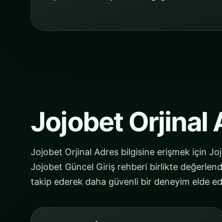
Jojobet Orjinal 
Jojobet Orjinal Adres bilgisine erişmek için J
Jojobet Güncel Giriş rehberi birlikte değerlendir
takip ederek daha güvenli bir deneyim elde ed