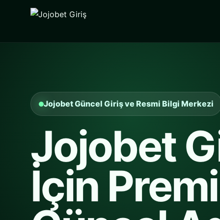
Jojobet Güncel Giriş ve Resmi Bilgi Merkezi
Jojobet Gi
İçin Prem