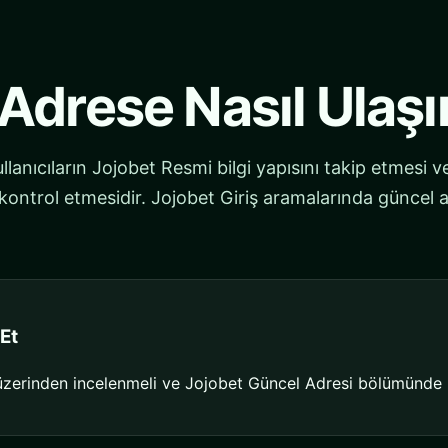
Adrese Nasıl Ulaşı
lanıcıların Jojobet Resmi bilgi yapısını takip etmesi v
e kontrol etmesidir. Jojobet Giriş aramalarında güncel 
 Et
 üzerinden incelenmeli ve Jojobet Güncel Adresi bölümünde b