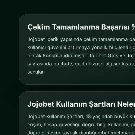
Çekim Tamamlanma Başarısı
Jojobet içerik yapısında çekim tamamlanma ba
kullanıcı güvenini artırmaya yönelik bilgilendiri
olarak konumlandırılmıştır. Jojobet Giriş ve Jo
sayfasında bu ifade, güçlü hizmet algısı oluştur
sunulur.
Jojobet Kullanım Şartları Nele
Jojobet Kullanım Şartları, 18 yaşından büyük kul
erişim, hesap güvenliği, doğru bilgi kullanımı, 
Jojobet Resmi kaynak mantığı gibi temel maddel