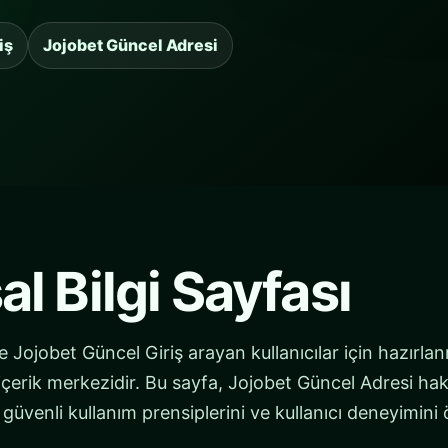
iş
Jojobet Güncel Adresi
l Bilgi Sayfası
e Jojobet Güncel Giriş arayan kullanıcılar için hazırla
r içerik merkezidir. Bu sayfa, Jojobet Güncel Adresi ha
 güvenli kullanım prensiplerini ve kullanıcı deneyimini