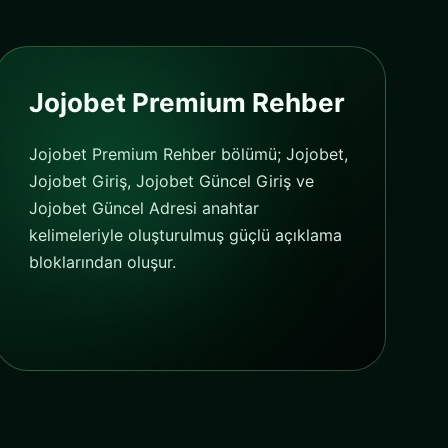
Jojobet Premium Rehber
Jojobet Premium Rehber bölümü; Jojobet,
Jojobet Giriş, Jojobet Güncel Giriş ve
Jojobet Güncel Adresi anahtar
kelimeleriyle oluşturulmuş güçlü açıklama
bloklarından oluşur.