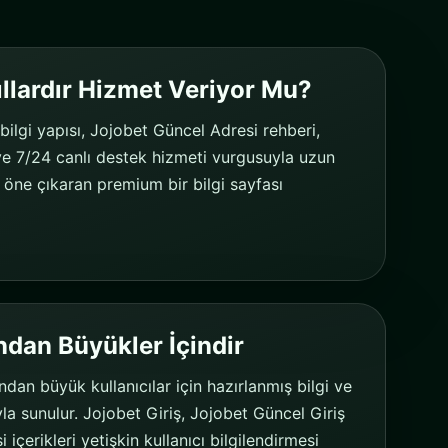
llardır Hizmet Veriyor Mu?
 bilgi yapısı, Jojobet Güncel Adresi rehberi,
ve 7/24 canlı destek hizmeti vurgusuyla uzun
ı öne çıkaran premium bir bilgi sayfası
ndan Büyükler İçindir
dan büyük kullanıcılar için hazırlanmış bilgi ve
la sunulur. Jojobet Giriş, Jojobet Güncel Giriş
içerikleri yetişkin kullanıcı bilgilendirmesi