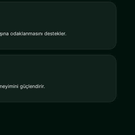
ışına odaklanmasını destekler.
neyimini güçlendirir.