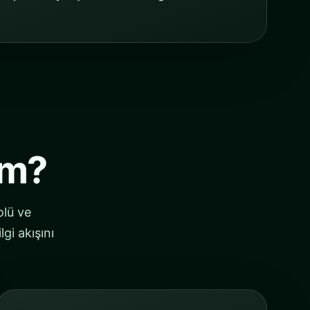
im?
olü ve
lgi akışını