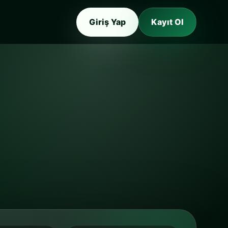
Giriş Yap
Kayıt Ol