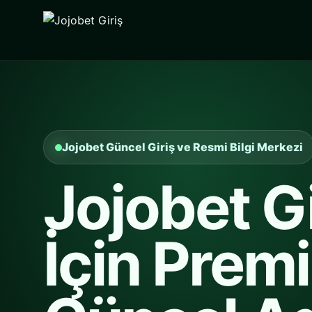
Jojobet Güncel Giriş ve Resmi Bilgi Merkezi
Jojobet Gi
İçin Prem