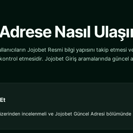
Adrese Nasıl Ulaşı
lanıcıların Jojobet Resmi bilgi yapısını takip etmesi v
e kontrol etmesidir. Jojobet Giriş aramalarında güncel 
 Et
 üzerinden incelenmeli ve Jojobet Güncel Adresi bölümünde b