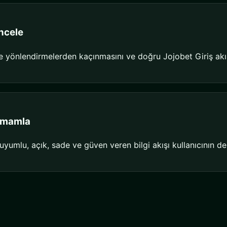
ncele
hte yönlendirmelerden kaçınmasını ve doğru Jojobet Giriş ak
Tamamla
uyumlu, açık, sade ve güven veren bilgi akışı kullanıcının de