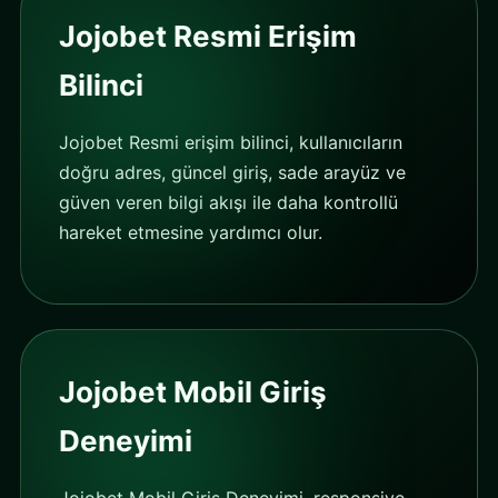
Jojobet Resmi Erişim
Bilinci
Jojobet Resmi erişim bilinci, kullanıcıların
doğru adres, güncel giriş, sade arayüz ve
güven veren bilgi akışı ile daha kontrollü
hareket etmesine yardımcı olur.
Jojobet Mobil Giriş
Deneyimi