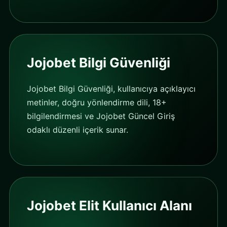
Jojobet Bilgi Güvenliği
Jojobet Bilgi Güvenliği, kullanıcıya açıklayıcı
metinler, doğru yönlendirme dili, 18+
bilgilendirmesi ve Jojobet Güncel Giriş
odaklı düzenli içerik sunar.
Jojobet Elit Kullanıcı Alanı