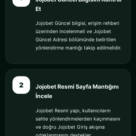
Et
Jojobet Güncel bilgisi, erişim rehberi
üzerinden incelenmeli ve Jojobet
Güncel Adresi bölümünde belirtilen
yönlendirme mantığı takip edilmelidir.
2
Jojobet Resmi Sayfa Mantığını
İncele
Jojobet Resmi yapı, kullanıcıların
sahte yönlendirmelerden kaçınmasını
ve doğru Jojobet Giriş akışına
odaklanmasını destekler.