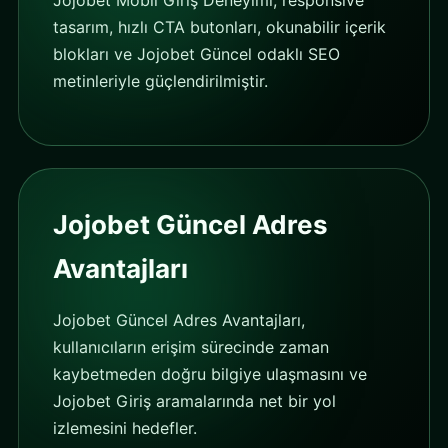
Jojobet Mobil Giriş Deneyimi, responsive
tasarım, hızlı CTA butonları, okunabilir içerik
blokları ve Jojobet Güncel odaklı SEO
metinleriyle güçlendirilmiştir.
Jojobet Güncel Adres
Avantajları
Jojobet Güncel Adres Avantajları,
kullanıcıların erişim sürecinde zaman
kaybetmeden doğru bilgiye ulaşmasını ve
Jojobet Giriş aramalarında net bir yol
izlemesini hedefler.