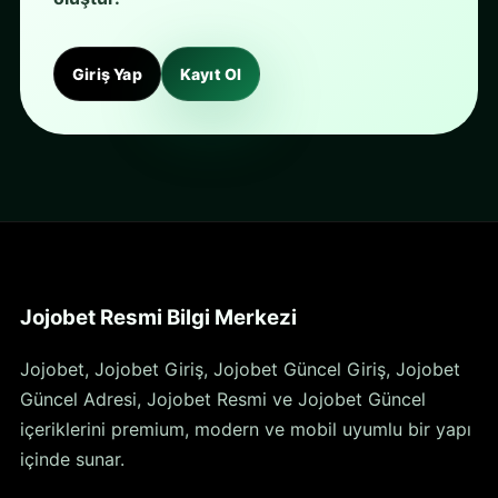
Giriş Yap
Kayıt Ol
Jojobet Resmi Bilgi Merkezi
Jojobet, Jojobet Giriş, Jojobet Güncel Giriş, Jojobet
Güncel Adresi, Jojobet Resmi ve Jojobet Güncel
içeriklerini premium, modern ve mobil uyumlu bir yapı
içinde sunar.