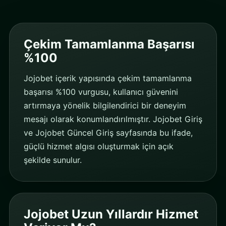
Çekim Tamamlanma Başarısı
%100
Jojobet içerik yapısında çekim tamamlanma
başarısı %100 vurgusu, kullanıcı güvenini
artırmaya yönelik bilgilendirici bir deneyim
mesajı olarak konumlandırılmıştır. Jojobet Giriş
ve Jojobet Güncel Giriş sayfasında bu ifade,
güçlü hizmet algısı oluşturmak için açık
şekilde sunulur.
Jojobet Uzun Yıllardır Hizmet