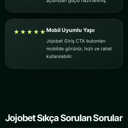
açısından güçlü hazırlanmış.
Mobil Uyumlu Yapı
★★★★★
Jojobet Giriş CTA butonları
mobilde görünür, hızlı ve rahat
kullanılabilir.
Jojobet Sıkça Sorulan Sorular