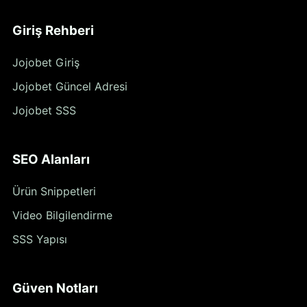
Giriş Rehberi
Jojobet Giriş
Jojobet Güncel Adresi
Jojobet SSS
SEO Alanları
Ürün Snippetleri
Video Bilgilendirme
SSS Yapısı
Güven Notları