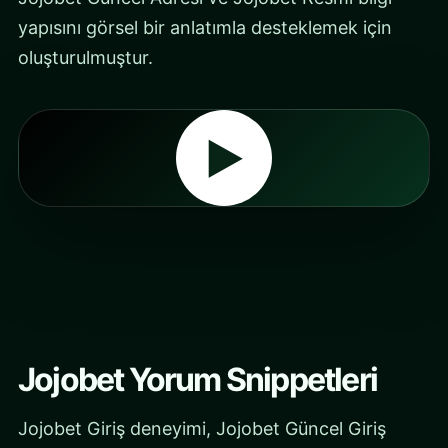
yapısını görsel bir anlatımla desteklemek için
oluşturulmuştur.
▶
Jojobet Yorum Snippetleri
Jojobet Giriş deneyimi, Jojobet Güncel Giriş