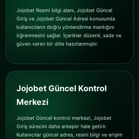
Jojobet Resmi bilgi alanı, Jojobet Güncel
Giriş ve Jojobet Güncel Adresi konusunda
kullanıcıların doğru yönlendirme mantığını
öğrenmesini sağlar. İçerikler düzenli, sade ve
güven veren bir dille hazırlanmıştır.
Jojobet Güncel Kontrol
Merkezi
Jojobet Güncel kontrol merkezi, Jojobet
Giriş sürecini daha anlaşılır hale getirir.
Kullanıcılar güncel adres, resmi bilgi ve erişim