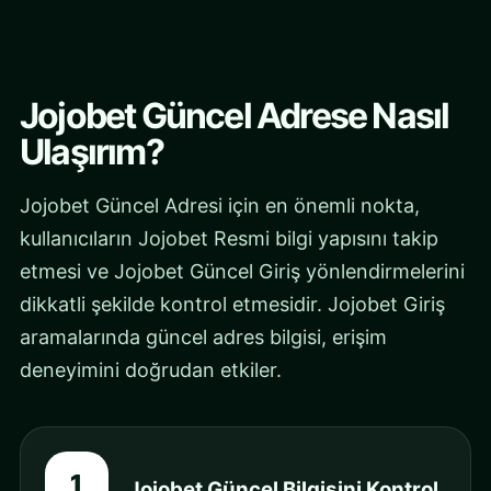
Jojobet Güncel Adrese Nasıl
Ulaşırım?
Jojobet Güncel Adresi için en önemli nokta,
kullanıcıların Jojobet Resmi bilgi yapısını takip
etmesi ve Jojobet Güncel Giriş yönlendirmelerini
dikkatli şekilde kontrol etmesidir. Jojobet Giriş
aramalarında güncel adres bilgisi, erişim
deneyimini doğrudan etkiler.
1
Jojobet Güncel Bilgisini Kontrol