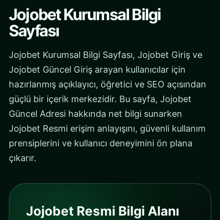
Jojobet Kurumsal Bilgi
Sayfası
Jojobet Kurumsal Bilgi Sayfası, Jojobet Giriş ve
Jojobet Güncel Giriş arayan kullanıcılar için
hazırlanmış açıklayıcı, öğretici ve SEO açısından
güçlü bir içerik merkezidir. Bu sayfa, Jojobet
Güncel Adresi hakkında net bilgi sunarken
Jojobet Resmi erişim anlayışını, güvenli kullanım
prensiplerini ve kullanıcı deneyimini ön plana
çıkarır.
Jojobet Resmi Bilgi Alanı