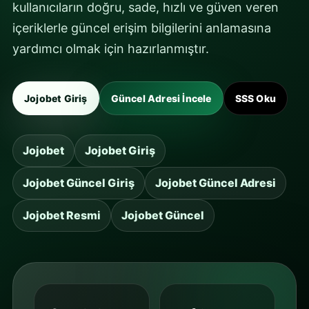
kullanıcıların doğru, sade, hızlı ve güven veren
içeriklerle güncel erişim bilgilerini anlamasına
yardımcı olmak için hazırlanmıştır.
Jojobet Giriş
Güncel Adresi İncele
SSS Oku
Jojobet
Jojobet Giriş
Jojobet Güncel Giriş
Jojobet Güncel Adresi
Jojobet Resmi
Jojobet Güncel