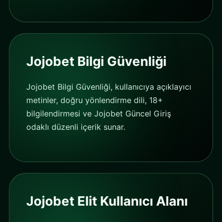
Jojobet Bilgi Güvenliği
Jojobet Bilgi Güvenliği, kullanıcıya açıklayıcı
metinler, doğru yönlendirme dili, 18+
bilgilendirmesi ve Jojobet Güncel Giriş
odaklı düzenli içerik sunar.
Jojobet Elit Kullanıcı Alanı