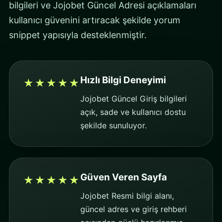
bilgileri ve Jojobet Güncel Adresi açıklamaları
kullanıcı güvenini artıracak şekilde yorum
snippet yapısıyla desteklenmiştir.
Hızlı Bilgi Deneyimi
★★★★★
Jojobet Güncel Giriş bilgileri
açık, sade ve kullanıcı dostu
şekilde sunuluyor.
Güven Veren Sayfa
★★★★★
Jojobet Resmi bilgi alanı,
güncel adres ve giriş rehberi