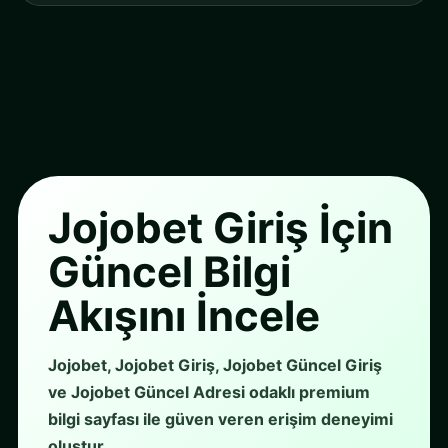
Jojobet Giriş İçin
Güncel Bilgi
Akışını İncele
Jojobet, Jojobet Giriş, Jojobet Güncel Giriş
ve Jojobet Güncel Adresi odaklı premium
bilgi sayfası ile güven veren erişim deneyimi
oluştur.