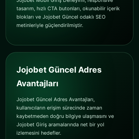
Jojobet Mobil Giriş Deneyimi, responsive
tasarım, hızlı CTA butonları, okunabilir içerik
blokları ve Jojobet Güncel odaklı SEO
metinleriyle güçlendirilmiştir.
Jojobet Güncel Adres
Avantajları
Jojobet Güncel Adres Avantajları,
kullanıcıların erişim sürecinde zaman
kaybetmeden doğru bilgiye ulaşmasını ve
Jojobet Giriş aramalarında net bir yol
izlemesini hedefler.