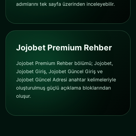
adımlarını tek sayfa üzerinden inceleyebilir.
Jojobet Premium Rehber
Jojobet Premium Rehber bölümü; Jojobet,
Jojobet Giriş, Jojobet Güncel Giriş ve
Jojobet Güncel Adresi anahtar kelimeleriyle
oluşturulmuş güçlü açıklama bloklarından
oluşur.