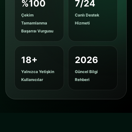
%100
7/24
Çekim
Canlı Destek
Tamamlanma
Hizmeti
Başarısı Vurgusu
18+
2026
Yalnızca Yetişkin
Güncel Bilgi
Kullanıcılar
Rehberi