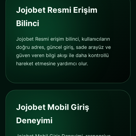
Jojobet Resmi Erişim
Bilinci
Jojobet Resmi erişim bilinci, kullanıcıların
doğru adres, güncel giriş, sade arayüz ve
güven veren bilgi akışı ile daha kontrollü
hareket etmesine yardımcı olur.
Jojobet Mobil Giriş
Deneyimi