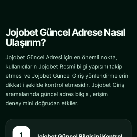
Jojobet Güncel Adrese Nasıl
Ulaşırım?
Jojobet Güncel Adresi için en önemli nokta,
kullanıcıların Jojobet Resmi bilgi yapısını takip
etmesi ve Jojobet Güncel Giriş yönlendirmelerini
dikkatli şekilde kontrol etmesidir. Jojobet Giriş
aramalarında güncel adres bilgisi, erişim
deneyimini doğrudan etkiler.
1
Jojobet Güncel Bilgisini Kontrol