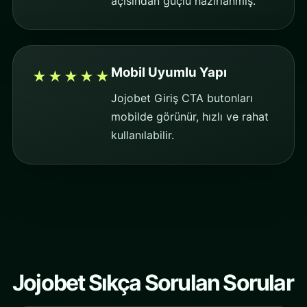
açısından güçlü hazırlanmış.
Mobil Uyumlu Yapı
★★★★★
Jojobet Giriş CTA butonları
mobilde görünür, hızlı ve rahat
kullanılabilir.
Jojobet Sıkça Sorulan Sorular