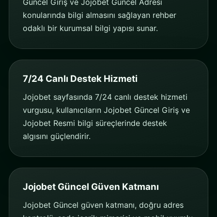
Güncel Giriş ve Jojobet Güncel Adresi
konularında bilgi almasını sağlayan rehber
odaklı bir kurumsal bilgi yapısı sunar.
7/24 Canlı Destek Hizmeti
Jojobet sayfasında 7/24 canlı destek hizmeti
vurgusu, kullanıcıların Jojobet Güncel Giriş ve
Jojobet Resmi bilgi süreçlerinde destek
algısını güçlendirir.
Jojobet Güncel Güven Katmanı
Jojobet Güncel güven katmanı, doğru adres