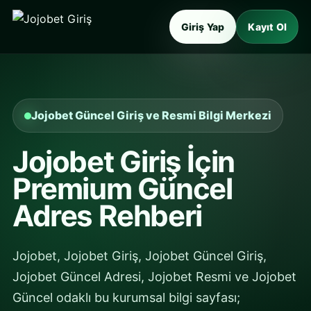
Giriş Yap
Kayıt Ol
Jojobet Güncel Giriş ve Resmi Bilgi Merkezi
Jojobet Giriş İçin
Premium Güncel
Adres Rehberi
Jojobet, Jojobet Giriş, Jojobet Güncel Giriş,
Jojobet Güncel Adresi, Jojobet Resmi ve Jojobet
Güncel odaklı bu kurumsal bilgi sayfası;