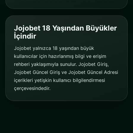
Jojobet 18 Yaşından Büyükler
İçindir
Jojobet yalnızca 18 yaşından büyük
kullanıcılar için hazırlanmış bilgi ve erişim
rehberi yaklaşımıyla sunulur. Jojobet Giriş,
Jojobet Güncel Giriş ve Jojobet Güncel Adresi
içerikleri yetişkin kullanıcı bilgilendirmesi
çerçevesindedir.