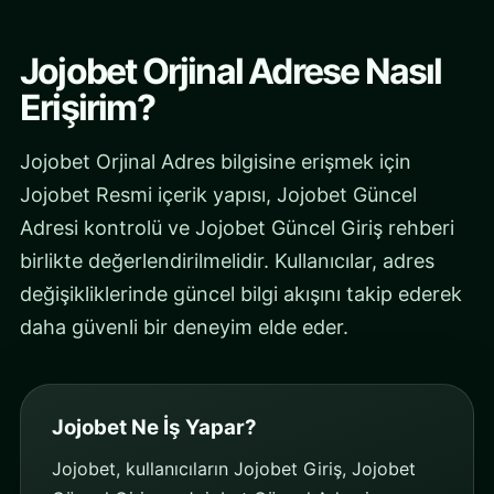
Jojobet Orjinal Adrese Nasıl
Erişirim?
Jojobet Orjinal Adres bilgisine erişmek için
Jojobet Resmi içerik yapısı, Jojobet Güncel
Adresi kontrolü ve Jojobet Güncel Giriş rehberi
birlikte değerlendirilmelidir. Kullanıcılar, adres
değişikliklerinde güncel bilgi akışını takip ederek
daha güvenli bir deneyim elde eder.
Jojobet Ne İş Yapar?
Jojobet, kullanıcıların Jojobet Giriş, Jojobet