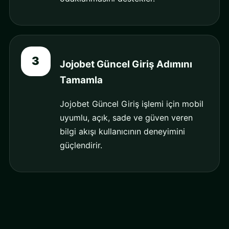
3
Jojobet Güncel Giriş Adımını
Tamamla
Jojobet Güncel Giriş işlemi için mobil
uyumlu, açık, sade ve güven veren
bilgi akışı kullanıcının deneyimini
güçlendirir.