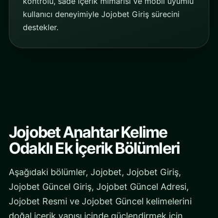
kontrolü, sade içerik mimarisi ve mobil uyumlu
kullanıcı deneyimiyle Jojobet Giriş sürecini
destekler.
Jojobet Anahtar Kelime
Odaklı Ek İçerik Bölümleri
Aşağıdaki bölümler, Jojobet, Jojobet Giriş,
Jojobet Güncel Giriş, Jojobet Güncel Adresi,
Jojobet Resmi ve Jojobet Güncel kelimelerini
doğal içerik yapısı içinde güçlendirmek için