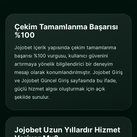
Çekim Tamamlanma Başarısı
%100
Jojobet içerik yapısında çekim tamamlanma
başarısı %100 vurgusu, kullanıcı güvenini
artırmaya yönelik bilgilendirici bir deneyim
mesajı olarak konumlandırılmıştır. Jojobet Giriş
ve Jojobet Güncel Giriş sayfasında bu ifade,
güçlü hizmet algısı oluşturmak için açık
şekilde sunulur.
Jojobet Uzun Yıllardır Hizmet