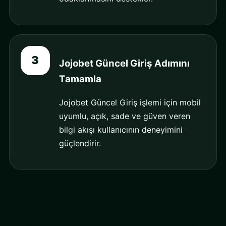
3
Jojobet Güncel Giriş Adımını
Tamamla
Jojobet Güncel Giriş işlemi için mobil
uyumlu, açık, sade ve güven veren
bilgi akışı kullanıcının deneyimini
güçlendirir.