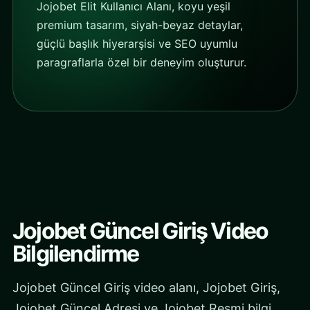
Jojobet Elit Kullanıcı Alanı, koyu yeşil
premium tasarım, siyah-beyaz detaylar,
güçlü başlık hiyerarşisi ve SEO uyumlu
paragraflarla özel bir deneyim oluşturur.
Jojobet Güncel Giriş Video
Bilgilendirme
Jojobet Güncel Giriş video alanı, Jojobet Giriş,
Jojobet Güncel Adresi ve Jojobet Resmi bilgi