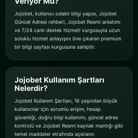
Veriyor Mu?
Jojobet, kullanıcı odaklı bilgi yapısı, Jojobet
Güncel Adresi rehberi, Jojobet Resmi anlatımı
ve 7/24 canlı destek hizmeti vurgusuyla uzun
soluklu hizmet anlayışını öne çıkaran premium
bir bilgi sayfası kurgusuna sahiptir.
Jojobet Kullanım Şartları
Nelerdir?
Jojobet Kullanım Şartları, 18 yaşından büyük
kullanıcılar için sorumlu erişim, hesap
güvenliği, doğru bilgi kullanımı, güncel adres
kontrolü ve Jojobet Resmi kaynak mantığı gibi
temel maddeler etrafında açıklanır.