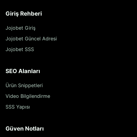
Giriş Rehberi
Jojobet Giriş
Jojobet Güncel Adresi
Jojobet SSS
SEO Alanları
Ürün Snippetleri
Video Bilgilendirme
SSS Yapısı
Güven Notları