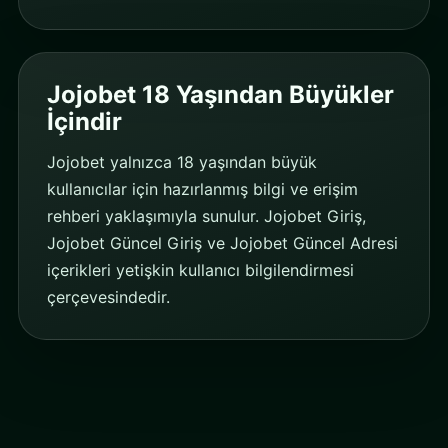
Jojobet 18 Yaşından Büyükler
İçindir
Jojobet yalnızca 18 yaşından büyük
kullanıcılar için hazırlanmış bilgi ve erişim
rehberi yaklaşımıyla sunulur. Jojobet Giriş,
Jojobet Güncel Giriş ve Jojobet Güncel Adresi
içerikleri yetişkin kullanıcı bilgilendirmesi
çerçevesindedir.