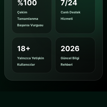
%100
7/24
Çekim
Canlı Destek
Tamamlanma
Hizmeti
Başarısı Vurgusu
18+
2026
Yalnızca Yetişkin
Güncel Bilgi
Kullanıcılar
Rehberi