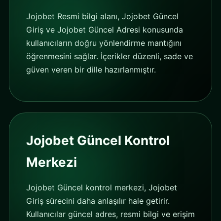
Jojobet Resmi bilgi alanı, Jojobet Güncel
Giriş ve Jojobet Güncel Adresi konusunda
kullanıcıların doğru yönlendirme mantığını
öğrenmesini sağlar. İçerikler düzenli, sade ve
güven veren bir dille hazırlanmıştır.
Jojobet Güncel Kontrol
Merkezi
Jojobet Güncel kontrol merkezi, Jojobet
Giriş sürecini daha anlaşılır hale getirir.
Kullanıcılar güncel adres, resmi bilgi ve erişim