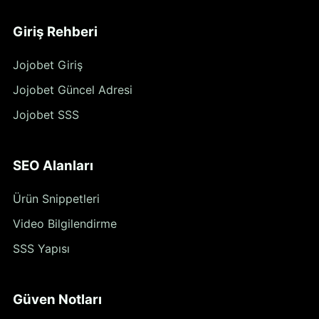
Giriş Rehberi
Jojobet Giriş
Jojobet Güncel Adresi
Jojobet SSS
SEO Alanları
Ürün Snippetleri
Video Bilgilendirme
SSS Yapısı
Güven Notları