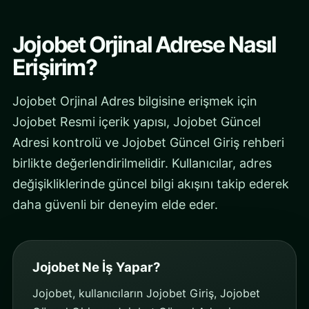
Jojobet Orjinal Adrese Nasıl
Erişirim?
Jojobet Orjinal Adres bilgisine erişmek için
Jojobet Resmi içerik yapısı, Jojobet Güncel
Adresi kontrolü ve Jojobet Güncel Giriş rehberi
birlikte değerlendirilmelidir. Kullanıcılar, adres
değişikliklerinde güncel bilgi akışını takip ederek
daha güvenli bir deneyim elde eder.
Jojobet Ne İş Yapar?
Jojobet, kullanıcıların Jojobet Giriş, Jojobet