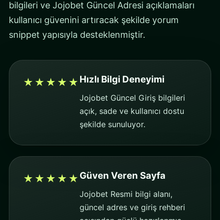
bilgileri ve Jojobet Güncel Adresi açıklamaları
kullanıcı güvenini artıracak şekilde yorum
snippet yapısıyla desteklenmiştir.
Hızlı Bilgi Deneyimi
★★★★★
Jojobet Güncel Giriş bilgileri
açık, sade ve kullanıcı dostu
şekilde sunuluyor.
Güven Veren Sayfa
★★★★★
Jojobet Resmi bilgi alanı,
güncel adres ve giriş rehberi