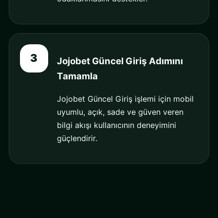
3
Jojobet Güncel Giriş Adımını
Tamamla
Jojobet Güncel Giriş işlemi için mobil
uyumlu, açık, sade ve güven veren
bilgi akışı kullanıcının deneyimini
güçlendirir.