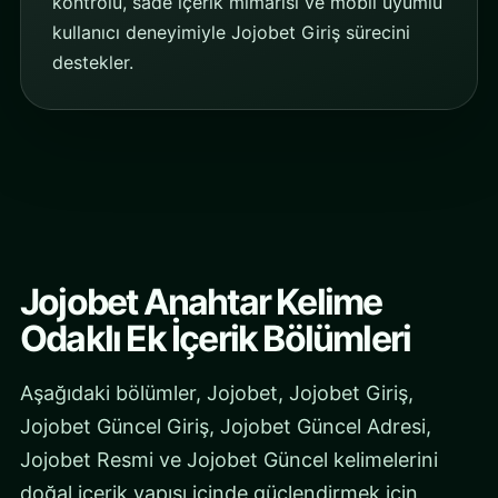
kontrolü, sade içerik mimarisi ve mobil uyumlu
kullanıcı deneyimiyle Jojobet Giriş sürecini
destekler.
Jojobet Anahtar Kelime
Odaklı Ek İçerik Bölümleri
Aşağıdaki bölümler, Jojobet, Jojobet Giriş,
Jojobet Güncel Giriş, Jojobet Güncel Adresi,
Jojobet Resmi ve Jojobet Güncel kelimelerini
doğal içerik yapısı içinde güçlendirmek için