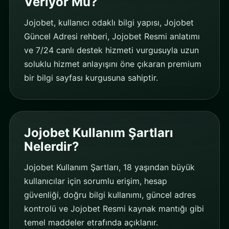
Veriyor Mu?
Jojobet, kullanıcı odaklı bilgi yapısı, Jojobet
Güncel Adresi rehberi, Jojobet Resmi anlatımı
ve 7/24 canlı destek hizmeti vurgusuyla uzun
soluklu hizmet anlayışını öne çıkaran premium
bir bilgi sayfası kurgusuna sahiptir.
Jojobet Kullanım Şartları
Nelerdir?
Jojobet Kullanım Şartları, 18 yaşından büyük
kullanıcılar için sorumlu erişim, hesap
güvenliği, doğru bilgi kullanımı, güncel adres
kontrolü ve Jojobet Resmi kaynak mantığı gibi
temel maddeler etrafında açıklanır.