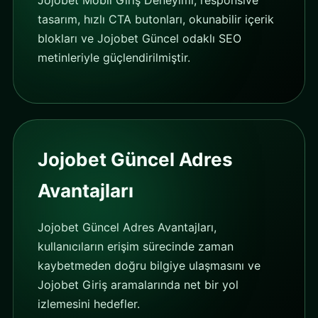
Jojobet Mobil Giriş Deneyimi, responsive
tasarım, hızlı CTA butonları, okunabilir içerik
blokları ve Jojobet Güncel odaklı SEO
metinleriyle güçlendirilmiştir.
Jojobet Güncel Adres
Avantajları
Jojobet Güncel Adres Avantajları,
kullanıcıların erişim sürecinde zaman
kaybetmeden doğru bilgiye ulaşmasını ve
Jojobet Giriş aramalarında net bir yol
izlemesini hedefler.