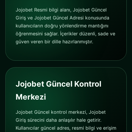
Jojobet Resmi bilgi alanı, Jojobet Güncel
Giriş ve Jojobet Güncel Adresi konusunda
kullanıcıların doğru yönlendirme mantığını
öğrenmesini sağlar. İçerikler düzenli, sade ve
güven veren bir dille hazırlanmıştır.
Jojobet Güncel Kontrol
Merkezi
Jojobet Güncel kontrol merkezi, Jojobet
Giriş sürecini daha anlaşılır hale getirir.
Kullanıcılar güncel adres, resmi bilgi ve erişim