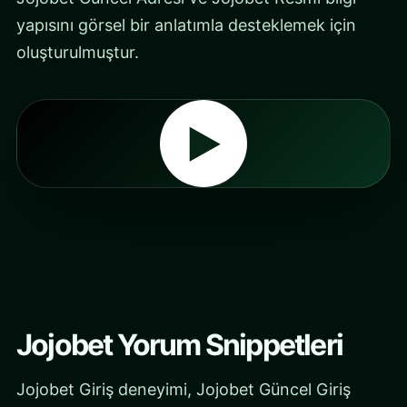
yapısını görsel bir anlatımla desteklemek için
oluşturulmuştur.
▶
Jojobet Yorum Snippetleri
Jojobet Giriş deneyimi, Jojobet Güncel Giriş