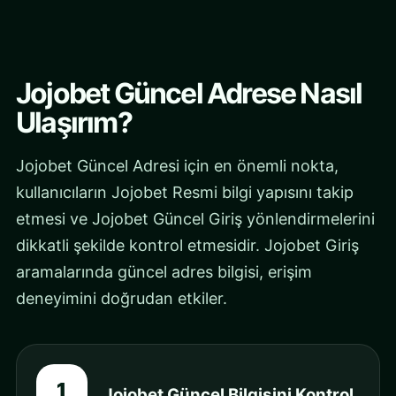
Jojobet Güncel Adrese Nasıl
Ulaşırım?
Jojobet Güncel Adresi için en önemli nokta,
kullanıcıların Jojobet Resmi bilgi yapısını takip
etmesi ve Jojobet Güncel Giriş yönlendirmelerini
dikkatli şekilde kontrol etmesidir. Jojobet Giriş
aramalarında güncel adres bilgisi, erişim
deneyimini doğrudan etkiler.
1
Jojobet Güncel Bilgisini Kontrol