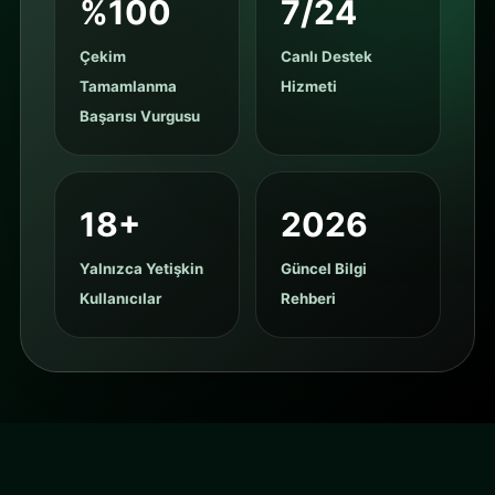
%100
7/24
Çekim
Canlı Destek
Tamamlanma
Hizmeti
Başarısı Vurgusu
18+
2026
Yalnızca Yetişkin
Güncel Bilgi
Kullanıcılar
Rehberi