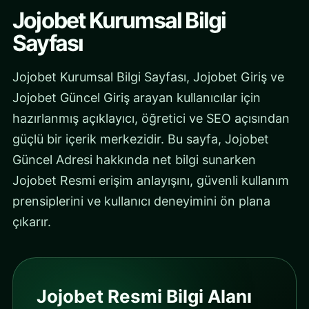
Jojobet Kurumsal Bilgi
Sayfası
Jojobet Kurumsal Bilgi Sayfası, Jojobet Giriş ve
Jojobet Güncel Giriş arayan kullanıcılar için
hazırlanmış açıklayıcı, öğretici ve SEO açısından
güçlü bir içerik merkezidir. Bu sayfa, Jojobet
Güncel Adresi hakkında net bilgi sunarken
Jojobet Resmi erişim anlayışını, güvenli kullanım
prensiplerini ve kullanıcı deneyimini ön plana
çıkarır.
Jojobet Resmi Bilgi Alanı