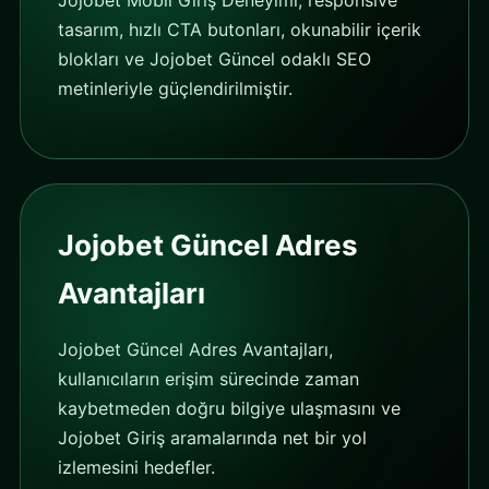
Jojobet Mobil Giriş Deneyimi, responsive
tasarım, hızlı CTA butonları, okunabilir içerik
blokları ve Jojobet Güncel odaklı SEO
metinleriyle güçlendirilmiştir.
Jojobet Güncel Adres
Avantajları
Jojobet Güncel Adres Avantajları,
kullanıcıların erişim sürecinde zaman
kaybetmeden doğru bilgiye ulaşmasını ve
Jojobet Giriş aramalarında net bir yol
izlemesini hedefler.