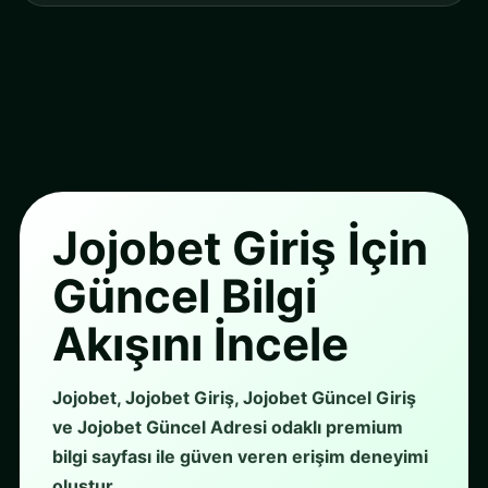
Jojobet Giriş İçin
Güncel Bilgi
Akışını İncele
Jojobet, Jojobet Giriş, Jojobet Güncel Giriş
ve Jojobet Güncel Adresi odaklı premium
bilgi sayfası ile güven veren erişim deneyimi
oluştur.