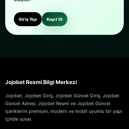
Giriş Yap
Kayıt Ol
Jojobet Resmi Bilgi Merkezi
Jojobet, Jojobet Giriş, Jojobet Güncel Giriş, Jojobet
Güncel Adresi, Jojobet Resmi ve Jojobet Güncel
içeriklerini premium, modern ve mobil uyumlu bir yapı
içinde sunar.