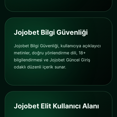
Jojobet Bilgi Güvenliği
Jojobet Bilgi Güvenliği, kullanıcıya açıklayıcı
metinler, doğru yönlendirme dili, 18+
bilgilendirmesi ve Jojobet Güncel Giriş
odaklı düzenli içerik sunar.
Jojobet Elit Kullanıcı Alanı