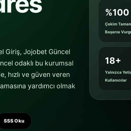
dres
%100
Çekim Tama
Başarısı Vurg
el Giriş, Jojobet Güncel
18+
ncel odaklı bu kurumsal
Yalnızca Yeti
ade, hızlı ve güven veren
Kullanıcılar
 anlamasına yardımcı olmak
SSS Oku