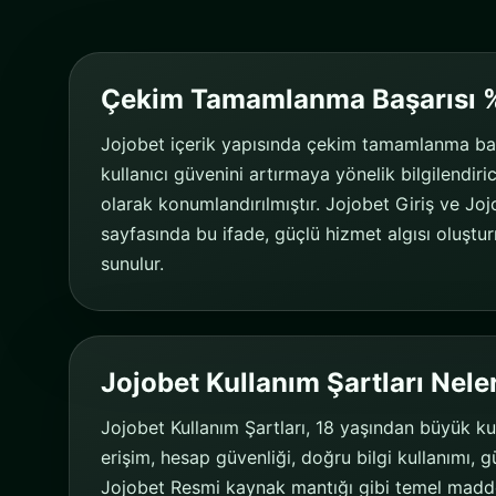
Çekim Tamamlanma Başarısı
Jojobet içerik yapısında çekim tamamlanma ba
kullanıcı güvenini artırmaya yönelik bilgilendiri
olarak konumlandırılmıştır. Jojobet Giriş ve Jo
sayfasında bu ifade, güçlü hizmet algısı oluştur
sunulur.
Jojobet Kullanım Şartları Nele
Jojobet Kullanım Şartları, 18 yaşından büyük kul
erişim, hesap güvenliği, doğru bilgi kullanımı, 
Jojobet Resmi kaynak mantığı gibi temel maddel