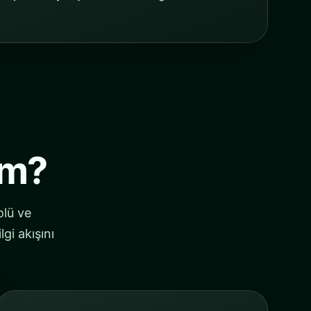
im?
olü ve
lgi akışını