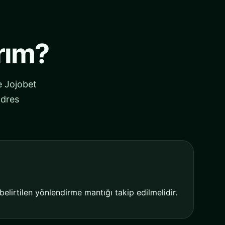
rım?
e Jojobet
adres
elirtilen yönlendirme mantığı takip edilmelidir.