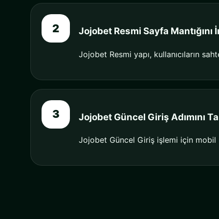
2
Jojobet Resmi Sayfa Mantığını İ
Jojobet Resmi yapı, kullanıcıların sa
3
Jojobet Güncel Giriş Adımını 
Jojobet Güncel Giriş işlemi için mobil 