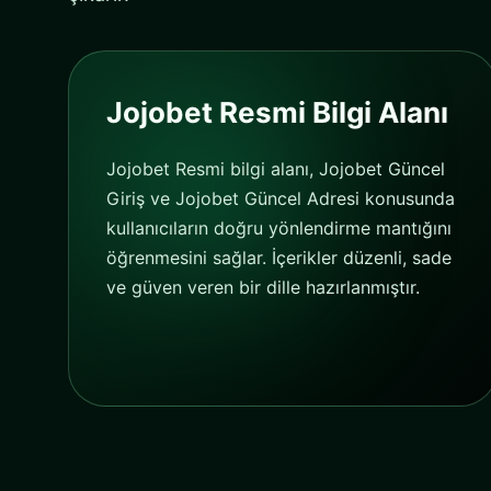
Jojobet Resmi Bilgi Alanı
Jojobet Resmi bilgi alanı, Jojobet Güncel
Giriş ve Jojobet Güncel Adresi konusunda
kullanıcıların doğru yönlendirme mantığını
öğrenmesini sağlar. İçerikler düzenli, sade
ve güven veren bir dille hazırlanmıştır.