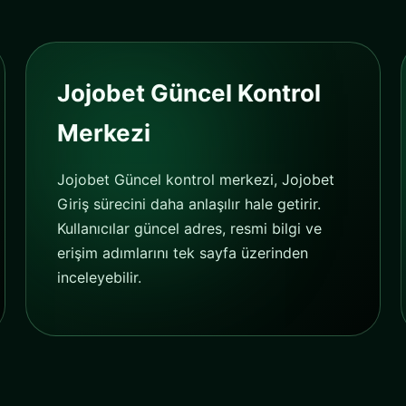
Jojobet Güncel Kontrol
Merkezi
Jojobet Güncel kontrol merkezi, Jojobet
Giriş sürecini daha anlaşılır hale getirir.
Kullanıcılar güncel adres, resmi bilgi ve
erişim adımlarını tek sayfa üzerinden
inceleyebilir.