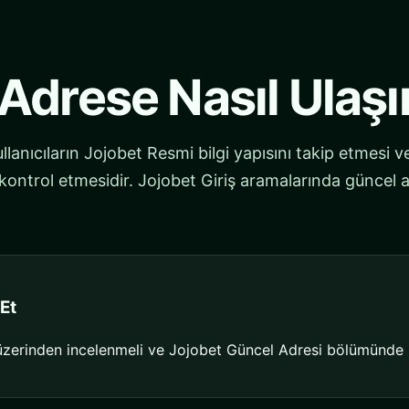
Adrese Nasıl Ulaşı
lanıcıların Jojobet Resmi bilgi yapısını takip etmesi v
e kontrol etmesidir. Jojobet Giriş aramalarında güncel 
 Et
 üzerinden incelenmeli ve Jojobet Güncel Adresi bölümünde b