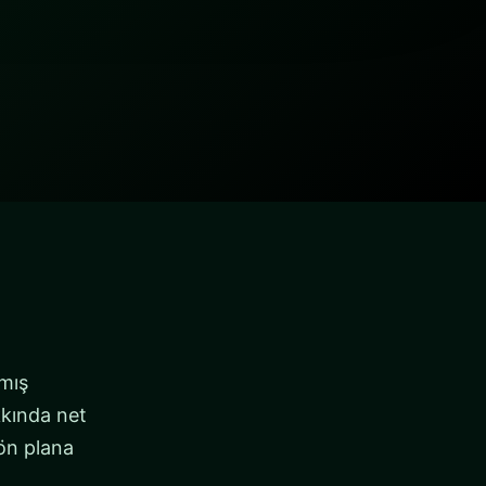
nmış
kkında net
 ön plana