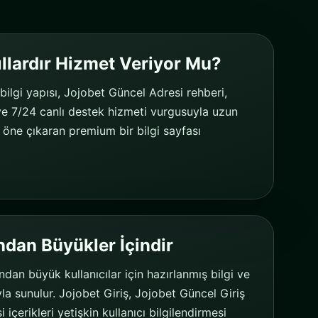
llardır Hizmet Veriyor Mu?
 bilgi yapısı, Jojobet Güncel Adresi rehberi,
ve 7/24 canlı destek hizmeti vurgusuyla uzun
ı öne çıkaran premium bir bilgi sayfası
ndan Büyükler İçindir
dan büyük kullanıcılar için hazırlanmış bilgi ve
la sunulur. Jojobet Giriş, Jojobet Güncel Giriş
içerikleri yetişkin kullanıcı bilgilendirmesi