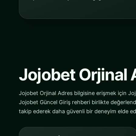
Jojobet Orjinal 
Jojobet Orjinal Adres bilgisine erişmek için J
Jojobet Güncel Giriş rehberi birlikte değerlendir
takip ederek daha güvenli bir deneyim elde ed