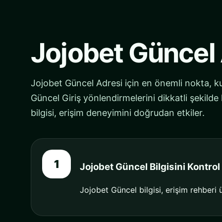
Jojobet Güncel 
Jojobet Güncel Adresi için en önemli nokta, kul
Güncel Giriş yönlendirmelerini dikkatli şekild
bilgisi, erişim deneyimini doğrudan etkiler.
1
Jojobet Güncel Bilgisini Kontrol
Jojobet Güncel bilgisi, erişim rehberi