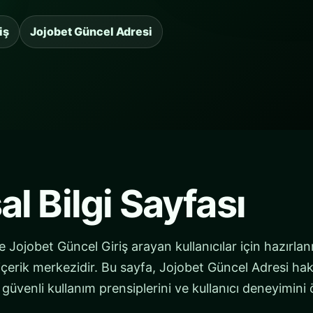
iş
Jojobet Güncel Adresi
l Bilgi Sayfası
e Jojobet Güncel Giriş arayan kullanıcılar için hazırla
r içerik merkezidir. Bu sayfa, Jojobet Güncel Adresi ha
 güvenli kullanım prensiplerini ve kullanıcı deneyimini