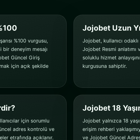
 %100
Jojobet Uzun Yı
şarısı %100 vurgusu,
Jojobet, kullanıcı odaklı
ci bir deneyim mesajı
Jojobet Resmi anlatımı 
jobet Güncel Giriş
soluklu hizmet anlayışın
mak için açık şekilde
kurgusuna sahiptir.
rdir?
Jojobet 18 Yaşı
lanıcılar için sorumlu
Jojobet yalnızca 18 yaşın
güncel adres kontrolü ve
erişim rehberi yaklaşımıy
er etrafında açıklanır.
ve Jojobet Güncel Adresi 