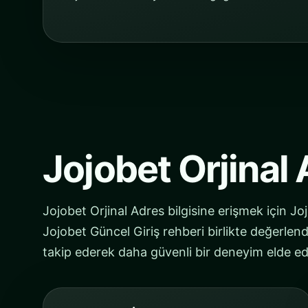
Jojobet Orjinal 
Jojobet Orjinal Adres bilgisine erişmek için J
Jojobet Güncel Giriş rehberi birlikte değerlendir
takip ederek daha güvenli bir deneyim elde ed