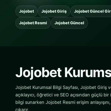
Jojobet
Jojobet Giriş
Jojobet Güncel Gir
Jojobet Resmi
Jojobet Güncel
Jojobet Kurumsa
Jojobet Kurumsal Bilgi Sayfası, Jojobet Giriş v
açıklayıcı, öğretici ve SEO açısından güçlü bi
bilgi sunarken Jojobet Resmi erişim anlayışını,
çıkarır.