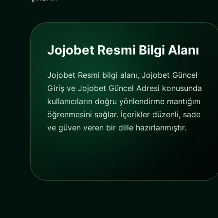
Jojobet Resmi Bilgi Alanı
Jojobet Resmi bilgi alanı, Jojobet Güncel
Giriş ve Jojobet Güncel Adresi konusunda
kullanıcıların doğru yönlendirme mantığını
öğrenmesini sağlar. İçerikler düzenli, sade
ve güven veren bir dille hazırlanmıştır.