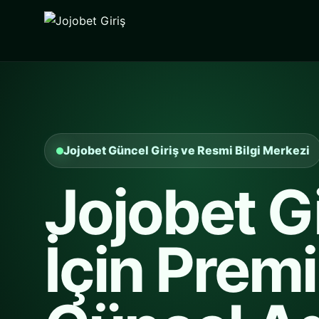
Jojobet Güncel Giriş ve Resmi Bilgi Merkezi
Jojobet Gi
İçin Prem