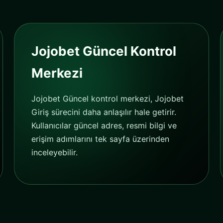
Jojobet Güncel Kontrol
Merkezi
Jojobet Güncel kontrol merkezi, Jojobet
Giriş sürecini daha anlaşılır hale getirir.
Kullanıcılar güncel adres, resmi bilgi ve
erişim adımlarını tek sayfa üzerinden
inceleyebilir.