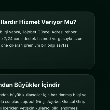
llardır Hizmet Veriyor Mu?
 bilgi yapısı, Jojobet Güncel Adresi rehberi,
ve 7/24 canlı destek hizmeti vurgusuyla uzun
ı öne çıkaran premium bir bilgi sayfası
ndan Büyükler İçindir
dan büyük kullanıcılar için hazırlanmış bilgi ve
la sunulur. Jojobet Giriş, Jojobet Güncel Giriş
içerikleri yetişkin kullanıcı bilgilendirmesi