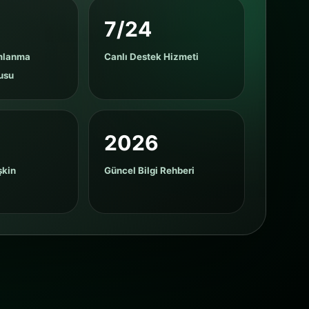
7/24
mlanma
Canlı Destek Hizmeti
usu
2026
şkin
Güncel Bilgi Rehberi