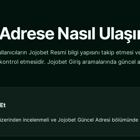
Adrese Nasıl Ulaşı
lanıcıların Jojobet Resmi bilgi yapısını takip etmesi v
e kontrol etmesidir. Jojobet Giriş aramalarında güncel 
 Et
 üzerinden incelenmeli ve Jojobet Güncel Adresi bölümünde b