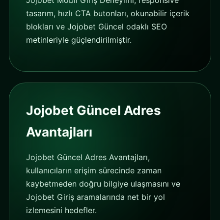
Jojobet Mobil Giriş Deneyimi, responsive
tasarım, hızlı CTA butonları, okunabilir içerik
blokları ve Jojobet Güncel odaklı SEO
metinleriyle güçlendirilmiştir.
Jojobet Güncel Adres
Avantajları
Jojobet Güncel Adres Avantajları,
kullanıcıların erişim sürecinde zaman
kaybetmeden doğru bilgiye ulaşmasını ve
Jojobet Giriş aramalarında net bir yol
izlemesini hedefler.