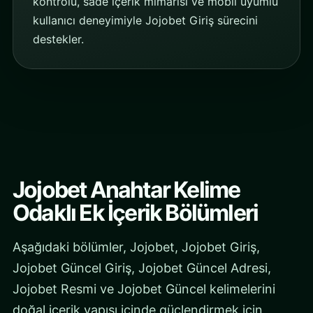
kontrolü, sade içerik mimarisi ve mobil uyumlu
kullanıcı deneyimiyle Jojobet Giriş sürecini
destekler.
Jojobet Anahtar Kelime
Odaklı Ek İçerik Bölümleri
Aşağıdaki bölümler, Jojobet, Jojobet Giriş,
Jojobet Güncel Giriş, Jojobet Güncel Adresi,
Jojobet Resmi ve Jojobet Güncel kelimelerini
doğal içerik yapısı içinde güçlendirmek için