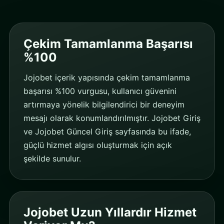
Çekim Tamamlanma Başarısı
%100
Jojobet içerik yapısında çekim tamamlanma
başarısı %100 vurgusu, kullanıcı güvenini
artırmaya yönelik bilgilendirici bir deneyim
mesajı olarak konumlandırılmıştır. Jojobet Giriş
ve Jojobet Güncel Giriş sayfasında bu ifade,
güçlü hizmet algısı oluşturmak için açık
şekilde sunulur.
Jojobet Uzun Yıllardır Hizmet