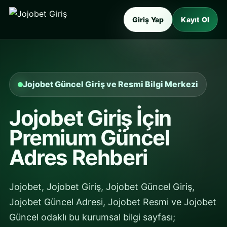
Giriş Yap
Kayıt Ol
Jojobet Güncel Giriş ve Resmi Bilgi Merkezi
Jojobet Giriş İçin
Premium Güncel
Adres Rehberi
Jojobet, Jojobet Giriş, Jojobet Güncel Giriş,
Jojobet Güncel Adresi, Jojobet Resmi ve Jojobet
Güncel odaklı bu kurumsal bilgi sayfası;