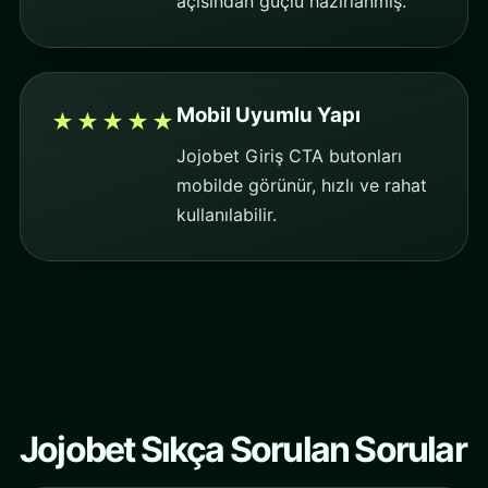
açısından güçlü hazırlanmış.
Mobil Uyumlu Yapı
★★★★★
Jojobet Giriş CTA butonları
mobilde görünür, hızlı ve rahat
kullanılabilir.
Jojobet Sıkça Sorulan Sorular