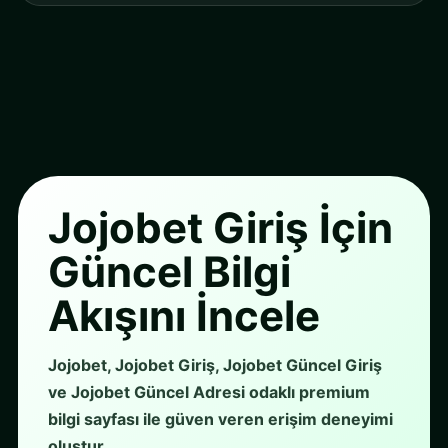
Jojobet Giriş İçin
Güncel Bilgi
Akışını İncele
Jojobet, Jojobet Giriş, Jojobet Güncel Giriş
ve Jojobet Güncel Adresi odaklı premium
bilgi sayfası ile güven veren erişim deneyimi
oluştur.