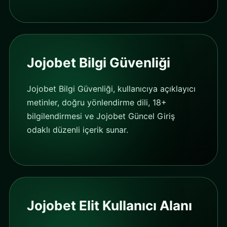
Jojobet Bilgi Güvenliği
Jojobet Bilgi Güvenliği, kullanıcıya açıklayıcı
metinler, doğru yönlendirme dili, 18+
bilgilendirmesi ve Jojobet Güncel Giriş
odaklı düzenli içerik sunar.
Jojobet Elit Kullanıcı Alanı