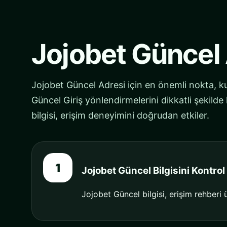
Jojobet Güncel 
Jojobet Güncel Adresi için en önemli nokta, kul
Güncel Giriş yönlendirmelerini dikkatli şekild
bilgisi, erişim deneyimini doğrudan etkiler.
1
Jojobet Güncel Bilgisini Kontrol
Jojobet Güncel bilgisi, erişim rehberi