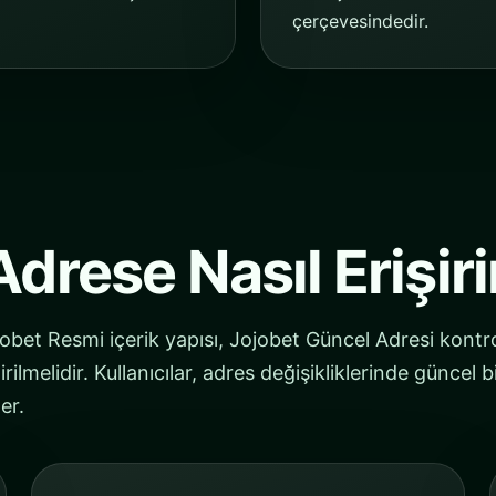
çerçevesindedir.
Adrese Nasıl Erişir
ojobet Resmi içerik yapısı, Jojobet Güncel Adresi kontr
ilmelidir. Kullanıcılar, adres değişikliklerinde güncel bi
er.