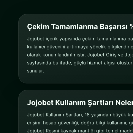
Çekim Tamamlanma Başarısı
Jojobet içerik yapısında çekim tamamlanma ba
kullanıcı güvenini artırmaya yönelik bilgilendiri
olarak konumlandırılmıştır. Jojobet Giriş ve Jo
sayfasında bu ifade, güçlü hizmet algısı oluştur
sunulur.
Jojobet Kullanım Şartları Nele
Jojobet Kullanım Şartları, 18 yaşından büyük kul
erişim, hesap güvenliği, doğru bilgi kullanımı, 
Jojobet Resmi kaynak mantığı gibi temel maddel