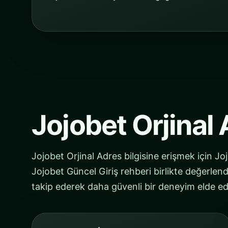
Jojobet Orjinal 
Jojobet Orjinal Adres bilgisine erişmek için J
Jojobet Güncel Giriş rehberi birlikte değerlendir
takip ederek daha güvenli bir deneyim elde ed