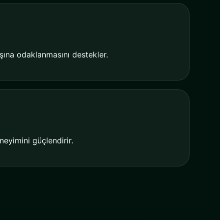
ışına odaklanmasını destekler.
neyimini güçlendirir.