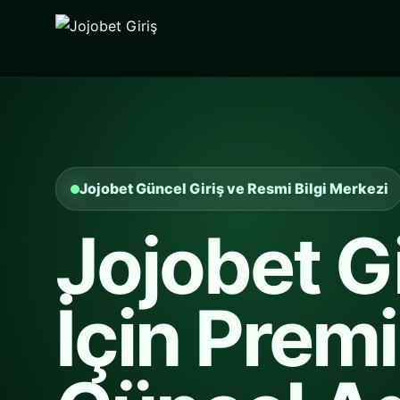
Jojobet Güncel Giriş ve Resmi Bilgi Merkezi
Jojobet Gi
İçin Prem