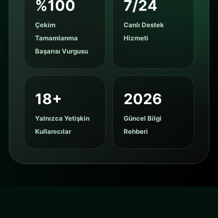
%100
7/24
Çekim
Canlı Destek
Tamamlanma
Hizmeti
Başarısı Vurgusu
18+
2026
Yalnızca Yetişkin
Güncel Bilgi
Kullanıcılar
Rehberi