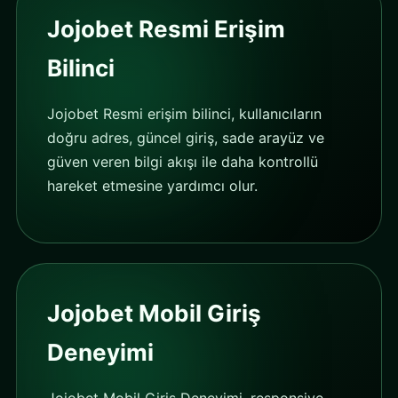
Jojobet Resmi Erişim
Bilinci
Jojobet Resmi erişim bilinci, kullanıcıların
doğru adres, güncel giriş, sade arayüz ve
güven veren bilgi akışı ile daha kontrollü
hareket etmesine yardımcı olur.
Jojobet Mobil Giriş
Deneyimi