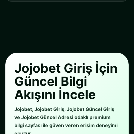
Jojobet Giriş İçin
Güncel Bilgi
Akışını İncele
Jojobet, Jojobet Giriş, Jojobet Güncel Giriş
ve Jojobet Güncel Adresi odaklı premium
bilgi sayfası ile güven veren erişim deneyimi
oluştur.