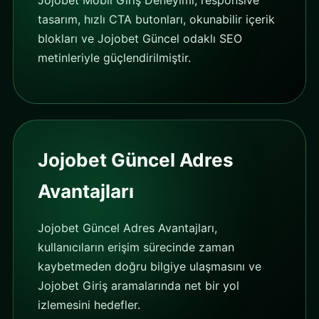
Jojobet Mobil Giriş Deneyimi, responsive
tasarım, hızlı CTA butonları, okunabilir içerik
blokları ve Jojobet Güncel odaklı SEO
metinleriyle güçlendirilmiştir.
Jojobet Güncel Adres
Avantajları
Jojobet Güncel Adres Avantajları,
kullanıcıların erişim sürecinde zaman
kaybetmeden doğru bilgiye ulaşmasını ve
Jojobet Giriş aramalarında net bir yol
izlemesini hedefler.