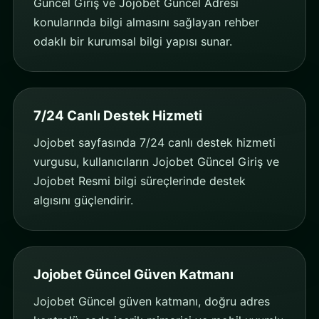
Güncel Giriş ve Jojobet Güncel Adresi
konularında bilgi almasını sağlayan rehber
odaklı bir kurumsal bilgi yapısı sunar.
7/24 Canlı Destek Hizmeti
Jojobet sayfasında 7/24 canlı destek hizmeti
vurgusu, kullanıcıların Jojobet Güncel Giriş ve
Jojobet Resmi bilgi süreçlerinde destek
algısını güçlendirir.
Jojobet Güncel Güven Katmanı
Jojobet Güncel güven katmanı, doğru adres