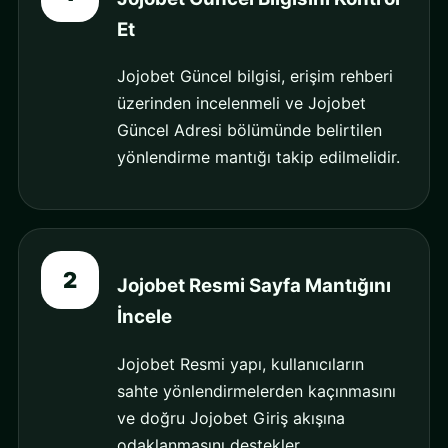
Et
Jojobet Güncel bilgisi, erişim rehberi
üzerinden incelenmeli ve Jojobet
Güncel Adresi bölümünde belirtilen
yönlendirme mantığı takip edilmelidir.
2
Jojobet Resmi Sayfa Mantığını
İncele
Jojobet Resmi yapı, kullanıcıların
sahte yönlendirmelerden kaçınmasını
ve doğru Jojobet Giriş akışına
odaklanmasını destekler.