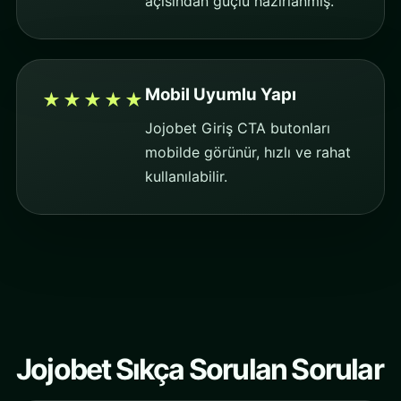
açısından güçlü hazırlanmış.
Mobil Uyumlu Yapı
★★★★★
Jojobet Giriş CTA butonları
mobilde görünür, hızlı ve rahat
kullanılabilir.
Jojobet Sıkça Sorulan Sorular