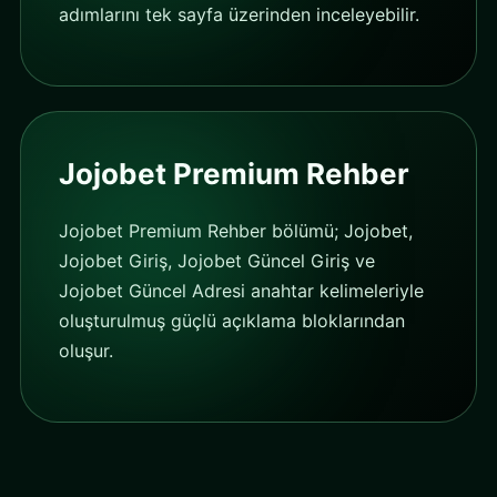
adımlarını tek sayfa üzerinden inceleyebilir.
Jojobet Premium Rehber
Jojobet Premium Rehber bölümü; Jojobet,
Jojobet Giriş, Jojobet Güncel Giriş ve
Jojobet Güncel Adresi anahtar kelimeleriyle
oluşturulmuş güçlü açıklama bloklarından
oluşur.