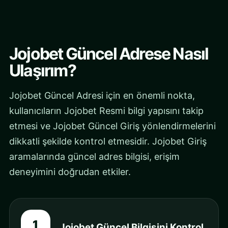
Jojobet Güncel Adrese Nasıl
Ulaşırım?
Jojobet Güncel Adresi için en önemli nokta,
kullanıcıların Jojobet Resmi bilgi yapısını takip
etmesi ve Jojobet Güncel Giriş yönlendirmelerini
dikkatli şekilde kontrol etmesidir. Jojobet Giriş
aramalarında güncel adres bilgisi, erişim
deneyimini doğrudan etkiler.
1
Jojobet Güncel Bilgisini Kontrol