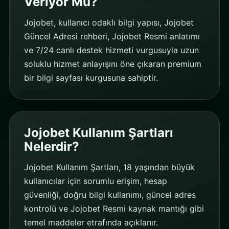
Veriyor Mu?
Jojobet, kullanıcı odaklı bilgi yapısı, Jojobet
Güncel Adresi rehberi, Jojobet Resmi anlatımı
ve 7/24 canlı destek hizmeti vurgusuyla uzun
soluklu hizmet anlayışını öne çıkaran premium
bir bilgi sayfası kurgusuna sahiptir.
Jojobet Kullanım Şartları
Nelerdir?
Jojobet Kullanım Şartları, 18 yaşından büyük
kullanıcılar için sorumlu erişim, hesap
güvenliği, doğru bilgi kullanımı, güncel adres
kontrolü ve Jojobet Resmi kaynak mantığı gibi
temel maddeler etrafında açıklanır.