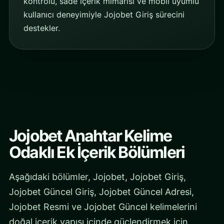
kontrolü, sade içerik mimarisi ve mobil uyumlu
kullanıcı deneyimiyle Jojobet Giriş sürecini
destekler.
Jojobet Anahtar Kelime
Odaklı Ek İçerik Bölümleri
Aşağıdaki bölümler, Jojobet, Jojobet Giriş,
Jojobet Güncel Giriş, Jojobet Güncel Adresi,
Jojobet Resmi ve Jojobet Güncel kelimelerini
doğal içerik yapısı içinde güçlendirmek için