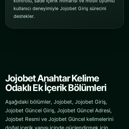
kontrolü, sade içerik mimarisi ve mobil uyumlu
kullanıcı deneyimiyle Jojobet Giriş sürecini
destekler.
Jojobet Anahtar Kelime
Odaklı Ek İçerik Bölümleri
Aşağıdaki bölümler, Jojobet, Jojobet Giriş,
Jojobet Güncel Giriş, Jojobet Güncel Adresi,
Jojobet Resmi ve Jojobet Güncel kelimelerini
doğal içerik yapısı içinde güçlendirmek için