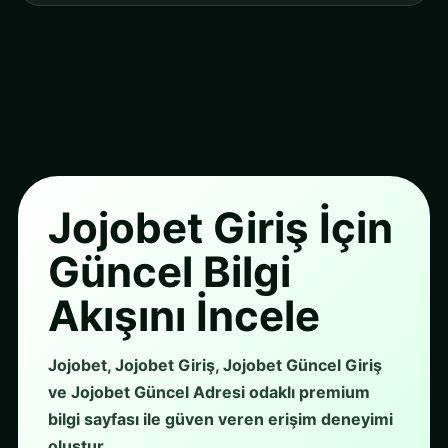
Jojobet Giriş İçin
Güncel Bilgi
Akışını İncele
Jojobet, Jojobet Giriş, Jojobet Güncel Giriş
ve Jojobet Güncel Adresi odaklı premium
bilgi sayfası ile güven veren erişim deneyimi
oluştur.