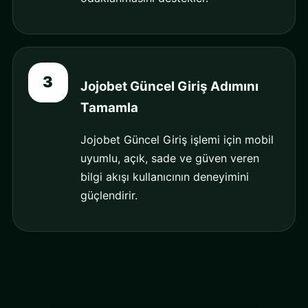
3
Jojobet Güncel Giriş Adımını
Tamamla
Jojobet Güncel Giriş işlemi için mobil
uyumlu, açık, sade ve güven veren
bilgi akışı kullanıcının deneyimini
güçlendirir.