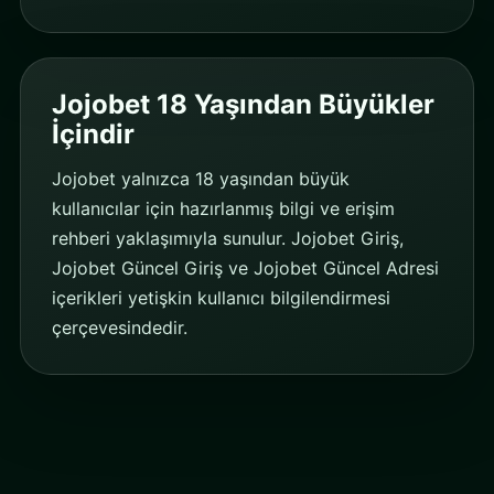
Jojobet 18 Yaşından Büyükler
İçindir
Jojobet yalnızca 18 yaşından büyük
kullanıcılar için hazırlanmış bilgi ve erişim
rehberi yaklaşımıyla sunulur. Jojobet Giriş,
Jojobet Güncel Giriş ve Jojobet Güncel Adresi
içerikleri yetişkin kullanıcı bilgilendirmesi
çerçevesindedir.