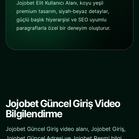
Jojobet Elit Kullanıcı Alanı, koyu yeşil
premium tasarım, siyah-beyaz detaylar,
güçlü başlık hiyerarşisi ve SEO uyumlu
paragraflarla özel bir deneyim oluşturur.
Jojobet Güncel Giriş Video
Bilgilendirme
Jojobet Güncel Giriş video alanı, Jojobet Giriş,
Jojobet Güncel Adresi ve Jojobet Resmi bilgi