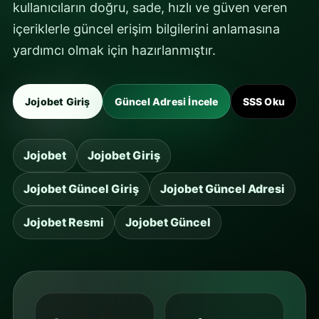
kullanıcıların doğru, sade, hızlı ve güven veren
içeriklerle güncel erişim bilgilerini anlamasına
yardımcı olmak için hazırlanmıştır.
Jojobet Giriş
Güncel Adresi İncele
SSS Oku
Jojobet
Jojobet Giriş
Jojobet Güncel Giriş
Jojobet Güncel Adresi
Jojobet Resmi
Jojobet Güncel