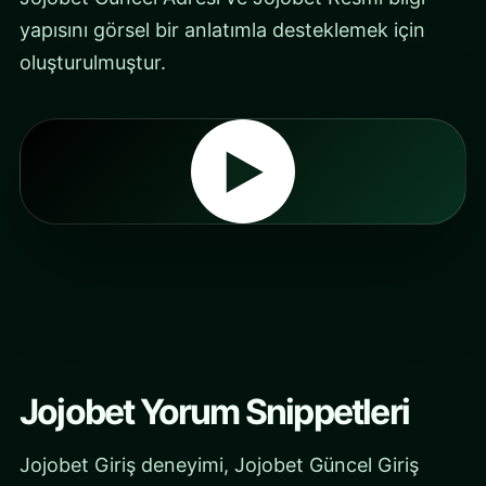
yapısını görsel bir anlatımla desteklemek için
oluşturulmuştur.
▶
Jojobet Yorum Snippetleri
Jojobet Giriş deneyimi, Jojobet Güncel Giriş