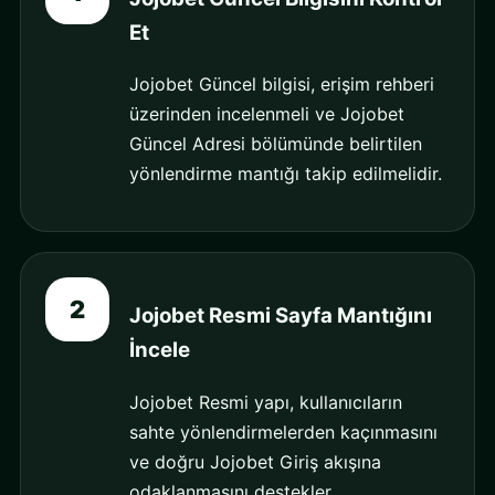
Et
Jojobet Güncel bilgisi, erişim rehberi
üzerinden incelenmeli ve Jojobet
Güncel Adresi bölümünde belirtilen
yönlendirme mantığı takip edilmelidir.
2
Jojobet Resmi Sayfa Mantığını
İncele
Jojobet Resmi yapı, kullanıcıların
sahte yönlendirmelerden kaçınmasını
ve doğru Jojobet Giriş akışına
odaklanmasını destekler.