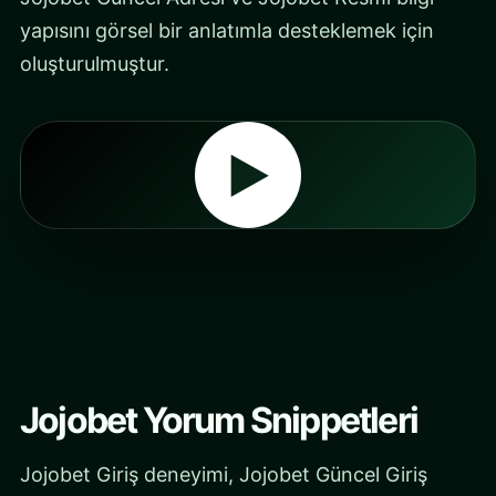
yapısını görsel bir anlatımla desteklemek için
oluşturulmuştur.
▶
Jojobet Yorum Snippetleri
Jojobet Giriş deneyimi, Jojobet Güncel Giriş