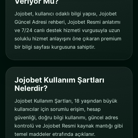
Veriyor Mu?
Jojobet, kullanıcı odaklı bilgi yapısı, Jojobet
Güncel Adresi rehberi, Jojobet Resmi anlatımı
ve 7/24 canlı destek hizmeti vurgusuyla uzun
soluklu hizmet anlayışını öne çıkaran premium
bir bilgi sayfası kurgusuna sahiptir.
Jojobet Kullanım Şartları
Nelerdir?
Jojobet Kullanım Şartları, 18 yaşından büyük
kullanıcılar için sorumlu erişim, hesap
güvenliği, doğru bilgi kullanımı, güncel adres
kontrolü ve Jojobet Resmi kaynak mantığı gibi
temel maddeler etrafında açıklanır.