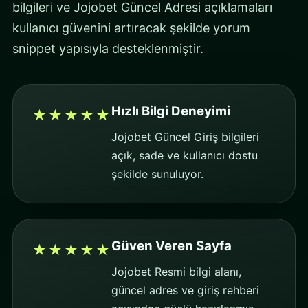
bilgileri ve Jojobet Güncel Adresi açıklamaları
kullanıcı güvenini artıracak şekilde yorum
snippet yapısıyla desteklenmiştir.
Hızlı Bilgi Deneyimi
★★★★★
Jojobet Güncel Giriş bilgileri
açık, sade ve kullanıcı dostu
şekilde sunuluyor.
Güven Veren Sayfa
★★★★★
Jojobet Resmi bilgi alanı,
güncel adres ve giriş rehberi