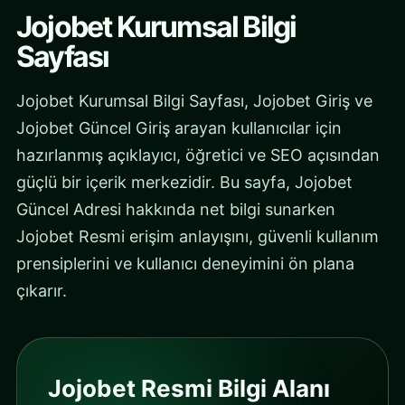
Jojobet Kurumsal Bilgi
Sayfası
Jojobet Kurumsal Bilgi Sayfası, Jojobet Giriş ve
Jojobet Güncel Giriş arayan kullanıcılar için
hazırlanmış açıklayıcı, öğretici ve SEO açısından
güçlü bir içerik merkezidir. Bu sayfa, Jojobet
Güncel Adresi hakkında net bilgi sunarken
Jojobet Resmi erişim anlayışını, güvenli kullanım
prensiplerini ve kullanıcı deneyimini ön plana
çıkarır.
Jojobet Resmi Bilgi Alanı