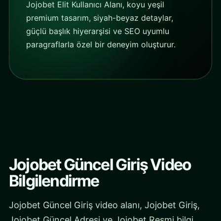
Jojobet Elit Kullanıcı Alanı, koyu yeşil
premium tasarım, siyah-beyaz detaylar,
güçlü başlık hiyerarşisi ve SEO uyumlu
paragraflarla özel bir deneyim oluşturur.
Jojobet Güncel Giriş Video
Bilgilendirme
Jojobet Güncel Giriş video alanı, Jojobet Giriş,
Jojobet Güncel Adresi ve Jojobet Resmi bilgi