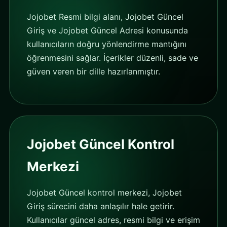
Jojobet Resmi bilgi alanı, Jojobet Güncel
Giriş ve Jojobet Güncel Adresi konusunda
kullanıcıların doğru yönlendirme mantığını
öğrenmesini sağlar. İçerikler düzenli, sade ve
güven veren bir dille hazırlanmıştır.
Jojobet Güncel Kontrol
Merkezi
Jojobet Güncel kontrol merkezi, Jojobet
Giriş sürecini daha anlaşılır hale getirir.
Kullanıcılar güncel adres, resmi bilgi ve erişim