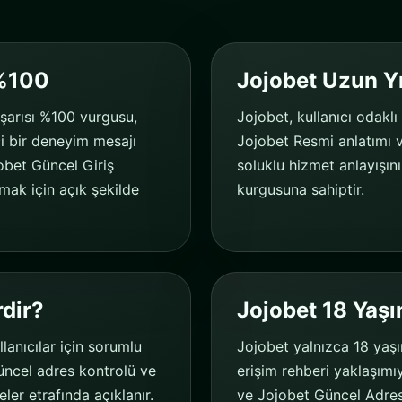
 %100
Jojobet Uzun Yı
şarısı %100 vurgusu,
Jojobet, kullanıcı odaklı
ci bir deneyim mesajı
Jojobet Resmi anlatımı 
jobet Güncel Giriş
soluklu hizmet anlayışın
mak için açık şekilde
kurgusuna sahiptir.
rdir?
Jojobet 18 Yaşı
lanıcılar için sorumlu
Jojobet yalnızca 18 yaşın
güncel adres kontrolü ve
erişim rehberi yaklaşımıy
er etrafında açıklanır.
ve Jojobet Güncel Adresi 