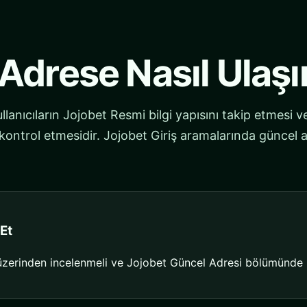
Adrese Nasıl Ulaşı
lanıcıların Jojobet Resmi bilgi yapısını takip etmesi v
e kontrol etmesidir. Jojobet Giriş aramalarında güncel 
 Et
 üzerinden incelenmeli ve Jojobet Güncel Adresi bölümünde b