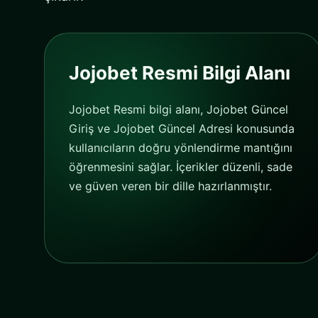
Jojobet Resmi Bilgi Alanı
Jojobet Resmi bilgi alanı, Jojobet Güncel
Giriş ve Jojobet Güncel Adresi konusunda
kullanıcıların doğru yönlendirme mantığını
öğrenmesini sağlar. İçerikler düzenli, sade
ve güven veren bir dille hazırlanmıştır.