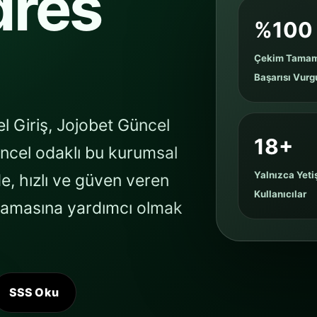
dres
%100
Çekim Tama
Başarısı Vurg
el Giriş, Jojobet Güncel
18+
ncel odaklı bu kurumsal
Yalnızca Yeti
ade, hızlı ve güven veren
Kullanıcılar
 anlamasına yardımcı olmak
SSS Oku