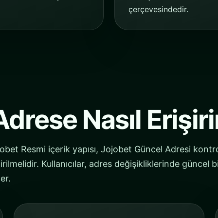
çerçevesindedir.
Adrese Nasıl Erişir
ojobet Resmi içerik yapısı, Jojobet Güncel Adresi kontr
ilmelidir. Kullanıcılar, adres değişikliklerinde güncel bi
er.