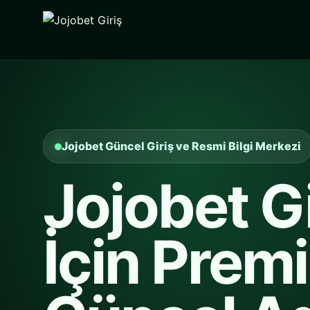
Jojobet Güncel Giriş ve Resmi Bilgi Merkezi
Jojobet Gi
İçin Prem