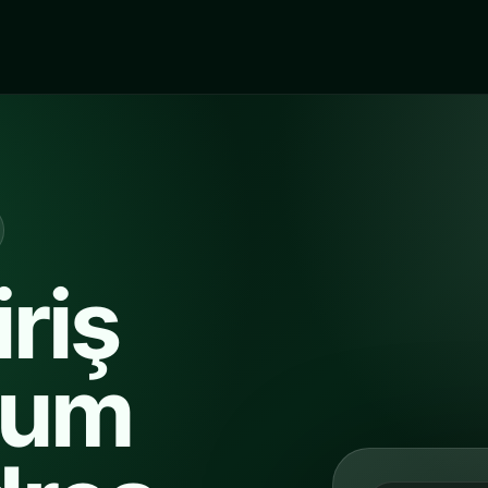
riş
ium