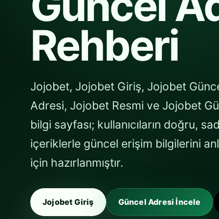
Güncel A
Rehberi
Jojobet, Jojobet Giriş, Jojobet Günc
Adresi, Jojobet Resmi ve Jojobet Gü
bilgi sayfası; kullanıcıların doğru, s
içeriklerle güncel erişim bilgilerini
için hazırlanmıştır.
Jojobet Giriş
Güncel Adresi İncele