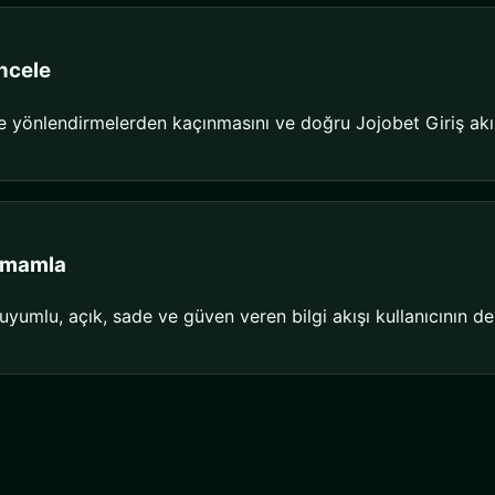
ncele
hte yönlendirmelerden kaçınmasını ve doğru Jojobet Giriş ak
Tamamla
uyumlu, açık, sade ve güven veren bilgi akışı kullanıcının de