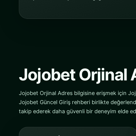
Jojobet Orjinal 
Jojobet Orjinal Adres bilgisine erişmek için J
Jojobet Güncel Giriş rehberi birlikte değerlendir
takip ederek daha güvenli bir deneyim elde ed