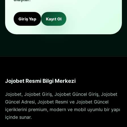
Giriş Yap
Kayıt Ol
Jojobet Resmi Bilgi Merkezi
Jojobet, Jojobet Giriş, Jojobet Güncel Giriş, Jojobet
Güncel Adresi, Jojobet Resmi ve Jojobet Güncel
içeriklerini premium, modern ve mobil uyumlu bir yapı
içinde sunar.