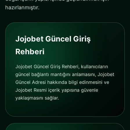
hazırlanmıştır.
Jojobet Güncel Giriş
Rehberi
Jojobet Güncel Giriş Rehberi, kullanıcıların
güncel bağlantı mantığını anlamasını, Jojobet
Güncel Adresi hakkında bilgi edinmesini ve
Jojobet Resmi içerik yapısına güvenle
yaklaşmasını sağlar.