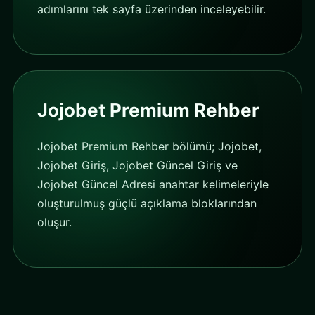
adımlarını tek sayfa üzerinden inceleyebilir.
Jojobet Premium Rehber
Jojobet Premium Rehber bölümü; Jojobet,
Jojobet Giriş, Jojobet Güncel Giriş ve
Jojobet Güncel Adresi anahtar kelimeleriyle
oluşturulmuş güçlü açıklama bloklarından
oluşur.