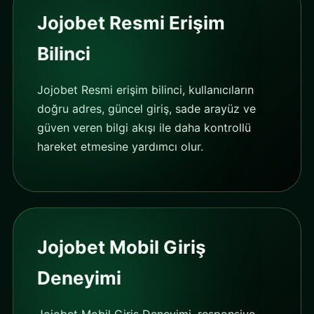
Jojobet Resmi Erişim
Bilinci
Jojobet Resmi erişim bilinci, kullanıcıların
doğru adres, güncel giriş, sade arayüz ve
güven veren bilgi akışı ile daha kontrollü
hareket etmesine yardımcı olur.
Jojobet Mobil Giriş
Deneyimi