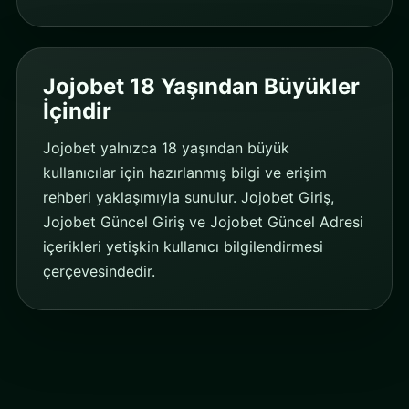
Jojobet 18 Yaşından Büyükler
İçindir
Jojobet yalnızca 18 yaşından büyük
kullanıcılar için hazırlanmış bilgi ve erişim
rehberi yaklaşımıyla sunulur. Jojobet Giriş,
Jojobet Güncel Giriş ve Jojobet Güncel Adresi
içerikleri yetişkin kullanıcı bilgilendirmesi
çerçevesindedir.