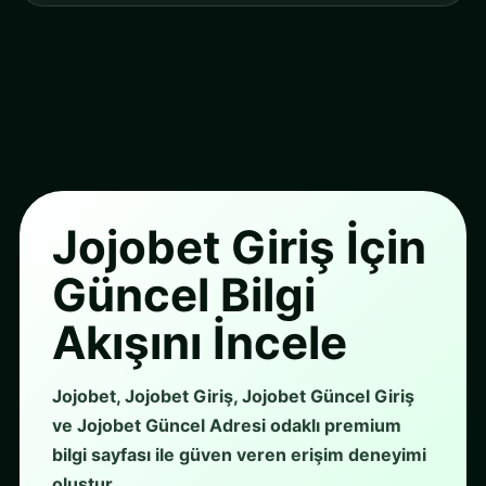
Jojobet Giriş İçin
Güncel Bilgi
Akışını İncele
Jojobet, Jojobet Giriş, Jojobet Güncel Giriş
ve Jojobet Güncel Adresi odaklı premium
bilgi sayfası ile güven veren erişim deneyimi
oluştur.