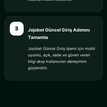
3
Jojobet Güncel Giriş Adımını
Tamamla
Jojobet Güncel Giriş işlemi için mobil
uyumlu, açık, sade ve güven veren
bilgi akışı kullanıcının deneyimini
güçlendirir.