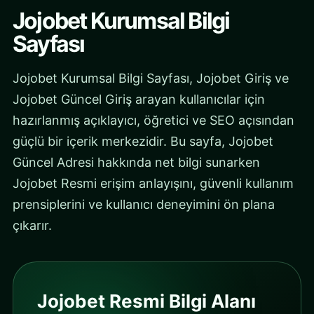
Jojobet Kurumsal Bilgi
Sayfası
Jojobet Kurumsal Bilgi Sayfası, Jojobet Giriş ve
Jojobet Güncel Giriş arayan kullanıcılar için
hazırlanmış açıklayıcı, öğretici ve SEO açısından
güçlü bir içerik merkezidir. Bu sayfa, Jojobet
Güncel Adresi hakkında net bilgi sunarken
Jojobet Resmi erişim anlayışını, güvenli kullanım
prensiplerini ve kullanıcı deneyimini ön plana
çıkarır.
Jojobet Resmi Bilgi Alanı