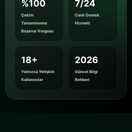
%100
7/24
Çekim
Canlı Destek
Tamamlanma
Hizmeti
Başarısı Vurgusu
18+
2026
Yalnızca Yetişkin
Güncel Bilgi
Kullanıcılar
Rehberi