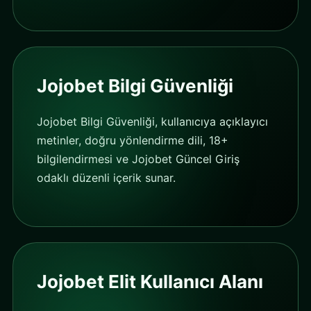
Jojobet Bilgi Güvenliği
Jojobet Bilgi Güvenliği, kullanıcıya açıklayıcı
metinler, doğru yönlendirme dili, 18+
bilgilendirmesi ve Jojobet Güncel Giriş
odaklı düzenli içerik sunar.
Jojobet Elit Kullanıcı Alanı