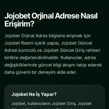
Jojobet Orjinal Adrese Nasıl
Erişirim?
Jojobet Orjinal Adres bilgisine erişmek için
Jojobet Resmi içerik yapısı, Jojobet Güncel
Adresi kontrolü ve Jojobet Güncel Giriş rehberi
birlikte değerlendirilmelidir. Kullanıcılar, adres
değişikliklerinde güncel bilgi akışını takip ederek
daha güvenli bir deneyim elde eder.
Jojobet Ne İş Yapar?
Jojobet, kullanıcıların Jojobet Giriş, Jojobet