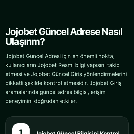
Jojobet Güncel Adrese Nasıl
Ulaşırım?
Jojobet Güncel Adresi için en önemli nokta,
kullanıcıların Jojobet Resmi bilgi yapısını takip
etmesi ve Jojobet Güncel Giriş yönlendirmelerini
dikkatli şekilde kontrol etmesidir. Jojobet Giriş
aramalarında güncel adres bilgisi, erişim
deneyimini doğrudan etkiler.
1
Jojobet Güncel Bilgisini Kontrol