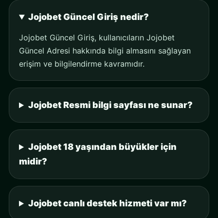
Jojobet Güncel Giriş nedir?
Jojobet Güncel Giriş, kullanıcıların Jojobet
Güncel Adresi hakkında bilgi almasını sağlayan
erişim ve bilgilendirme kavramıdır.
Jojobet Resmi bilgi sayfası ne sunar?
Jojobet 18 yaşından büyükler için
midir?
Jojobet canlı destek hizmeti var mı?