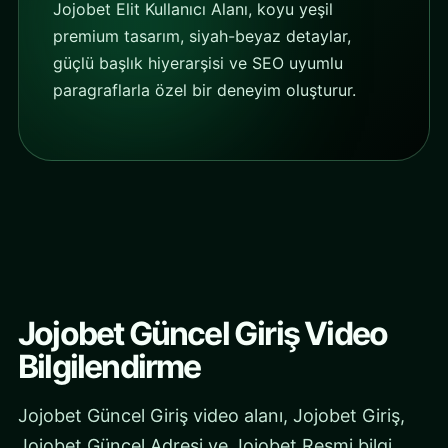
Jojobet Elit Kullanıcı Alanı, koyu yeşil
premium tasarım, siyah-beyaz detaylar,
güçlü başlık hiyerarşisi ve SEO uyumlu
paragraflarla özel bir deneyim oluşturur.
Jojobet Güncel Giriş Video
Bilgilendirme
Jojobet Güncel Giriş video alanı, Jojobet Giriş,
Jojobet Güncel Adresi ve Jojobet Resmi bilgi