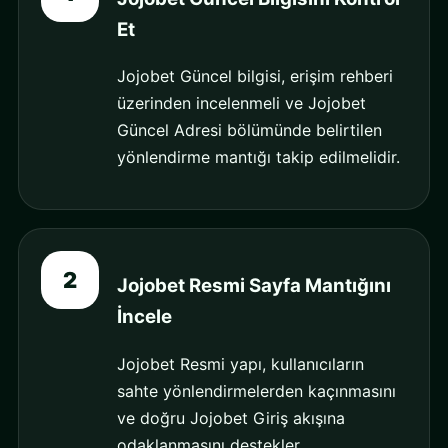
Et
Jojobet Güncel bilgisi, erişim rehberi
üzerinden incelenmeli ve Jojobet
Güncel Adresi bölümünde belirtilen
yönlendirme mantığı takip edilmelidir.
2
Jojobet Resmi Sayfa Mantığını
İncele
Jojobet Resmi yapı, kullanıcıların
sahte yönlendirmelerden kaçınmasını
ve doğru Jojobet Giriş akışına
odaklanmasını destekler.