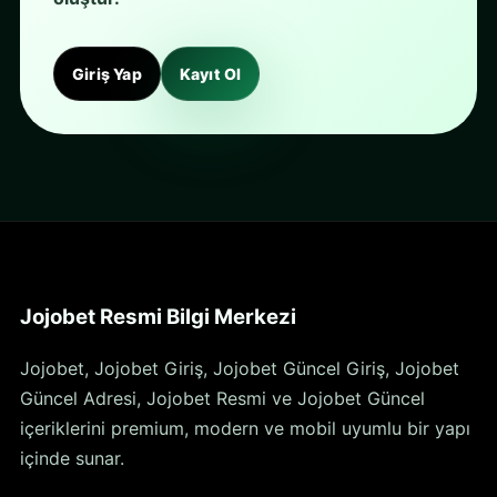
Giriş Yap
Kayıt Ol
Jojobet Resmi Bilgi Merkezi
Jojobet, Jojobet Giriş, Jojobet Güncel Giriş, Jojobet
Güncel Adresi, Jojobet Resmi ve Jojobet Güncel
içeriklerini premium, modern ve mobil uyumlu bir yapı
içinde sunar.