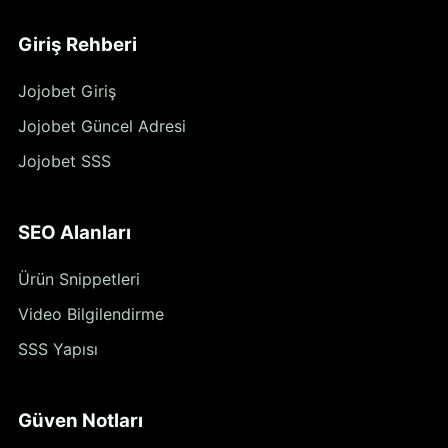
Giriş Rehberi
Jojobet Giriş
Jojobet Güncel Adresi
Jojobet SSS
SEO Alanları
Ürün Snippetleri
Video Bilgilendirme
SSS Yapısı
Güven Notları