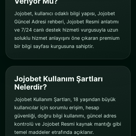
Veriyor Mu?
Jojobet, kullanıcı odaklı bilgi yapısı, Jojobet
Güncel Adresi rehberi, Jojobet Resmi anlatımı
ve 7/24 canlı destek hizmeti vurgusuyla uzun
soluklu hizmet anlayışını öne çıkaran premium
bir bilgi sayfası kurgusuna sahiptir.
Jojobet Kullanım Şartları
Nelerdir?
Jojobet Kullanım Şartları, 18 yaşından büyük
kullanıcılar için sorumlu erişim, hesap
güvenliği, doğru bilgi kullanımı, güncel adres
kontrolü ve Jojobet Resmi kaynak mantığı gibi
temel maddeler etrafında açıklanır.