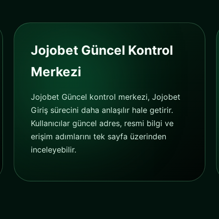
Jojobet Güncel Kontrol
Merkezi
Jojobet Güncel kontrol merkezi, Jojobet
Giriş sürecini daha anlaşılır hale getirir.
Kullanıcılar güncel adres, resmi bilgi ve
erişim adımlarını tek sayfa üzerinden
inceleyebilir.