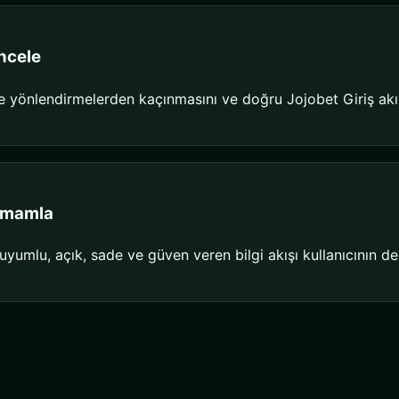
ncele
hte yönlendirmelerden kaçınmasını ve doğru Jojobet Giriş ak
Tamamla
uyumlu, açık, sade ve güven veren bilgi akışı kullanıcının de