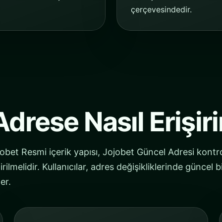
çerçevesindedir.
Adrese Nasıl Erişir
ojobet Resmi içerik yapısı, Jojobet Güncel Adresi kontr
ilmelidir. Kullanıcılar, adres değişikliklerinde güncel bi
er.