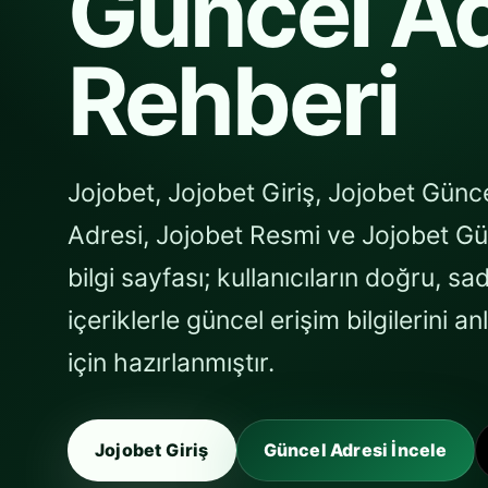
Güncel A
Rehberi
Jojobet, Jojobet Giriş, Jojobet Günc
Adresi, Jojobet Resmi ve Jojobet Gü
bilgi sayfası; kullanıcıların doğru, s
içeriklerle güncel erişim bilgilerini
için hazırlanmıştır.
Jojobet Giriş
Güncel Adresi İncele