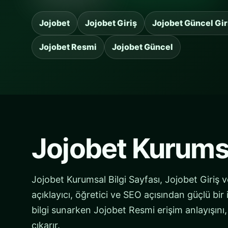
Jojobet
Jojobet Giriş
Jojobet Güncel Gir
Jojobet Resmi
Jojobet Güncel
Jojobet Kurumsa
Jojobet Kurumsal Bilgi Sayfası, Jojobet Giriş v
açıklayıcı, öğretici ve SEO açısından güçlü bi
bilgi sunarken Jojobet Resmi erişim anlayışını,
çıkarır.