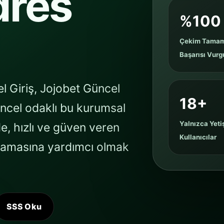
dres
%100
Çekim Tama
Başarısı Vurg
el Giriş, Jojobet Güncel
18+
ncel odaklı bu kurumsal
Yalnızca Yeti
ade, hızlı ve güven veren
Kullanıcılar
 anlamasına yardımcı olmak
SSS Oku