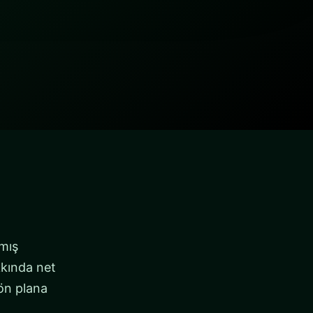
nmış
kkında net
 ön plana