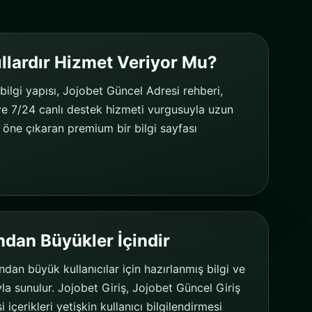
llardır Hizmet Veriyor Mu?
 bilgi yapısı, Jojobet Güncel Adresi rehberi,
ve 7/24 canlı destek hizmeti vurgusuyla uzun
ı öne çıkaran premium bir bilgi sayfası
ndan Büyükler İçindir
dan büyük kullanıcılar için hazırlanmış bilgi ve
la sunulur. Jojobet Giriş, Jojobet Güncel Giriş
içerikleri yetişkin kullanıcı bilgilendirmesi