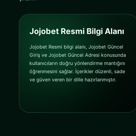
Jojobet Resmi Bilgi Alanı
Jojobet Resmi bilgi alanı, Jojobet Güncel
Giriş ve Jojobet Güncel Adresi konusunda
kullanıcıların doğru yönlendirme mantığını
öğrenmesini sağlar. İçerikler düzenli, sade
ve güven veren bir dille hazırlanmıştır.