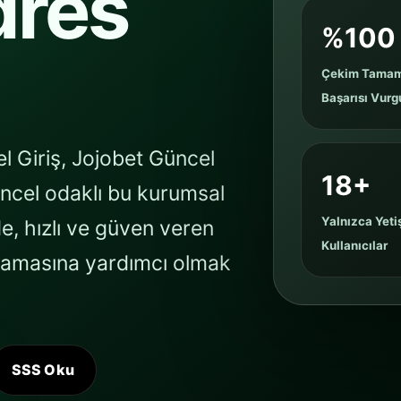
dres
%100
Çekim Tama
Başarısı Vurg
el Giriş, Jojobet Güncel
18+
ncel odaklı bu kurumsal
Yalnızca Yeti
ade, hızlı ve güven veren
Kullanıcılar
 anlamasına yardımcı olmak
SSS Oku