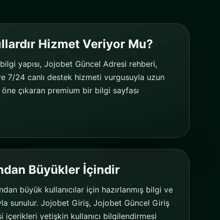
llardır Hizmet Veriyor Mu?
 bilgi yapısı, Jojobet Güncel Adresi rehberi,
ve 7/24 canlı destek hizmeti vurgusuyla uzun
ı öne çıkaran premium bir bilgi sayfası
ndan Büyükler İçindir
dan büyük kullanıcılar için hazırlanmış bilgi ve
la sunulur. Jojobet Giriş, Jojobet Güncel Giriş
içerikleri yetişkin kullanıcı bilgilendirmesi