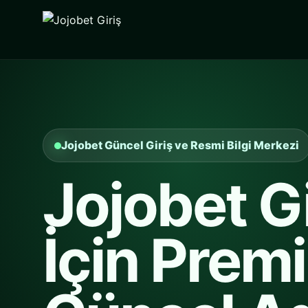
Jojobet Güncel Giriş ve Resmi Bilgi Merkezi
Jojobet Gi
İçin Prem