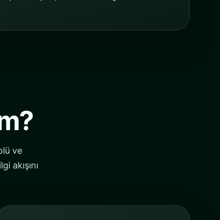
im?
olü ve
lgi akışını