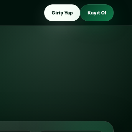
Giriş Yap
Kayıt Ol