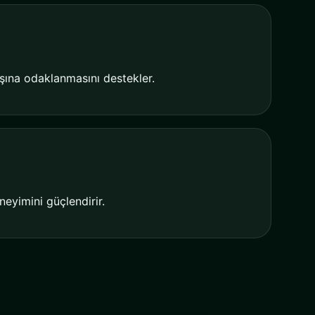
ışına odaklanmasını destekler.
neyimini güçlendirir.