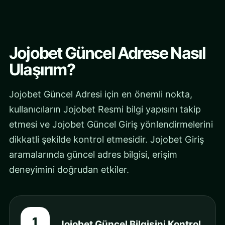
Jojobet Güncel Adrese Nasıl
Ulaşırım?
Jojobet Güncel Adresi için en önemli nokta,
kullanıcıların Jojobet Resmi bilgi yapısını takip
etmesi ve Jojobet Güncel Giriş yönlendirmelerini
dikkatli şekilde kontrol etmesidir. Jojobet Giriş
aramalarında güncel adres bilgisi, erişim
deneyimini doğrudan etkiler.
1
Jojobet Güncel Bilgisini Kontrol