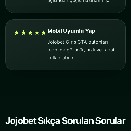
açısından güçlü hazırlanmış.
Mobil Uyumlu Yapı
★★★★★
Jojobet Giriş CTA butonları
mobilde görünür, hızlı ve rahat
kullanılabilir.
Jojobet Sıkça Sorulan Sorular