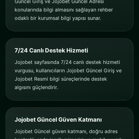
Güncel Giriş ve Jojobet Güncel Adresi
konularında bilgi almasını sağlayan rehber
odaklı bir kurumsal bilgi yapısı sunar.
7/24 Canlı Destek Hizmeti
Jojobet sayfasında 7/24 canlı destek hizmeti
vurgusu, kullanıcıların Jojobet Güncel Giriş ve
Jojobet Resmi bilgi süreçlerinde destek
algısını güçlendirir.
Jojobet Güncel Güven Katmanı
Jojobet Güncel güven katmanı, doğru adres