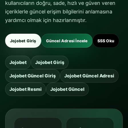
kullanıcıların doğru, sade, hızlı ve güven veren
içeriklerle güncel erişim bilgilerini anlamasına
yardımcı olmak için hazırlanmıştır.
Jojobet Giriş
Güncel Adresi İncele
SSS Oku
Jojobet
Jojobet Giriş
Jojobet Güncel Giriş
Jojobet Güncel Adresi
Jojobet Resmi
Jojobet Güncel