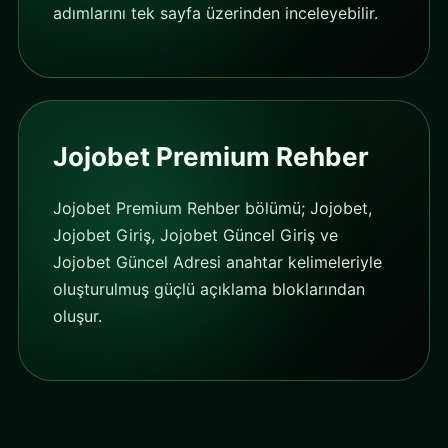
adımlarını tek sayfa üzerinden inceleyebilir.
Jojobet Premium Rehber
Jojobet Premium Rehber bölümü; Jojobet,
Jojobet Giriş, Jojobet Güncel Giriş ve
Jojobet Güncel Adresi anahtar kelimeleriyle
oluşturulmuş güçlü açıklama bloklarından
oluşur.