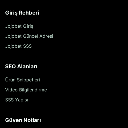
Giriş Rehberi
Jojobet Giriş
Jojobet Güncel Adresi
Jojobet SSS
SEO Alanları
Ürün Snippetleri
Video Bilgilendirme
SSS Yapısı
Güven Notları