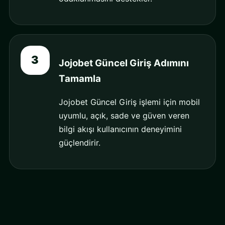
3
Jojobet Güncel Giriş Adımını
Tamamla
Jojobet Güncel Giriş işlemi için mobil
uyumlu, açık, sade ve güven veren
bilgi akışı kullanıcının deneyimini
güçlendirir.