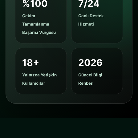
%100
7/24
Çekim
Canlı Destek
Tamamlanma
Hizmeti
Başarısı Vurgusu
18+
2026
Yalnızca Yetişkin
Güncel Bilgi
Kullanıcılar
Rehberi