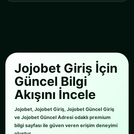
Jojobet Giriş İçin
Güncel Bilgi
Akışını İncele
Jojobet, Jojobet Giriş, Jojobet Güncel Giriş
ve Jojobet Güncel Adresi odaklı premium
bilgi sayfası ile güven veren erişim deneyimi
oluştur.