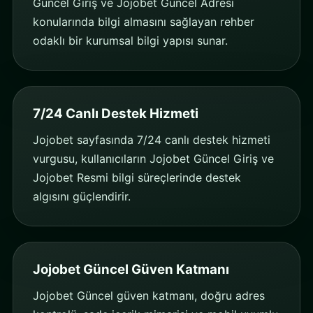
Güncel Giriş ve Jojobet Güncel Adresi
konularında bilgi almasını sağlayan rehber
odaklı bir kurumsal bilgi yapısı sunar.
7/24 Canlı Destek Hizmeti
Jojobet sayfasında 7/24 canlı destek hizmeti
vurgusu, kullanıcıların Jojobet Güncel Giriş ve
Jojobet Resmi bilgi süreçlerinde destek
algısını güçlendirir.
Jojobet Güncel Güven Katmanı
Jojobet Güncel güven katmanı, doğru adres