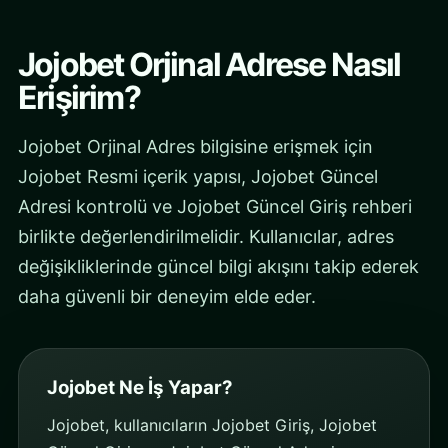
Jojobet Orjinal Adrese Nasıl
Erişirim?
Jojobet Orjinal Adres bilgisine erişmek için
Jojobet Resmi içerik yapısı, Jojobet Güncel
Adresi kontrolü ve Jojobet Güncel Giriş rehberi
birlikte değerlendirilmelidir. Kullanıcılar, adres
değişikliklerinde güncel bilgi akışını takip ederek
daha güvenli bir deneyim elde eder.
Jojobet Ne İş Yapar?
Jojobet, kullanıcıların Jojobet Giriş, Jojobet