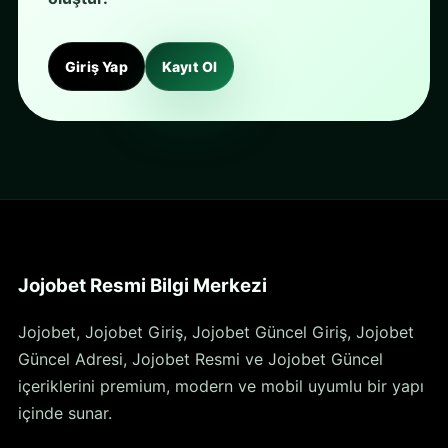
Giriş Yap
Kayıt Ol
Jojobet Resmi Bilgi Merkezi
Jojobet, Jojobet Giriş, Jojobet Güncel Giriş, Jojobet
Güncel Adresi, Jojobet Resmi ve Jojobet Güncel
içeriklerini premium, modern ve mobil uyumlu bir yapı
içinde sunar.