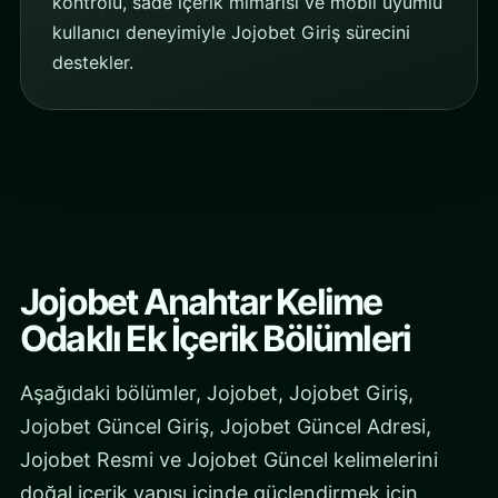
kontrolü, sade içerik mimarisi ve mobil uyumlu
kullanıcı deneyimiyle Jojobet Giriş sürecini
destekler.
Jojobet Anahtar Kelime
Odaklı Ek İçerik Bölümleri
Aşağıdaki bölümler, Jojobet, Jojobet Giriş,
Jojobet Güncel Giriş, Jojobet Güncel Adresi,
Jojobet Resmi ve Jojobet Güncel kelimelerini
doğal içerik yapısı içinde güçlendirmek için