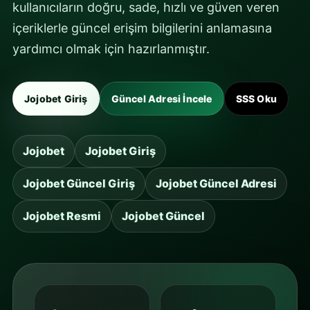
kullanıcıların doğru, sade, hızlı ve güven veren
içeriklerle güncel erişim bilgilerini anlamasına
yardımcı olmak için hazırlanmıştır.
Jojobet Giriş
Güncel Adresi İncele
SSS Oku
Jojobet
Jojobet Giriş
Jojobet Güncel Giriş
Jojobet Güncel Adresi
Jojobet Resmi
Jojobet Güncel