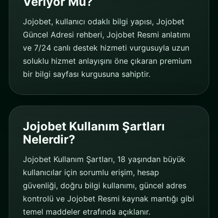
Veriyor Mu?
Jojobet, kullanıcı odaklı bilgi yapısı, Jojobet
Güncel Adresi rehberi, Jojobet Resmi anlatımı
ve 7/24 canlı destek hizmeti vurgusuyla uzun
soluklu hizmet anlayışını öne çıkaran premium
bir bilgi sayfası kurgusuna sahiptir.
Jojobet Kullanım Şartları
Nelerdir?
Jojobet Kullanım Şartları, 18 yaşından büyük
kullanıcılar için sorumlu erişim, hesap
güvenliği, doğru bilgi kullanımı, güncel adres
kontrolü ve Jojobet Resmi kaynak mantığı gibi
temel maddeler etrafında açıklanır.