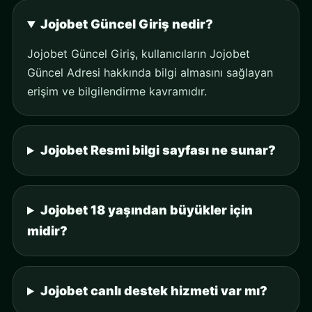
Jojobet Güncel Giriş nedir?
Jojobet Güncel Giriş, kullanıcıların Jojobet
Güncel Adresi hakkında bilgi almasını sağlayan
erişim ve bilgilendirme kavramıdır.
Jojobet Resmi bilgi sayfası ne sunar?
Jojobet 18 yaşından büyükler için
midir?
Jojobet canlı destek hizmeti var mı?