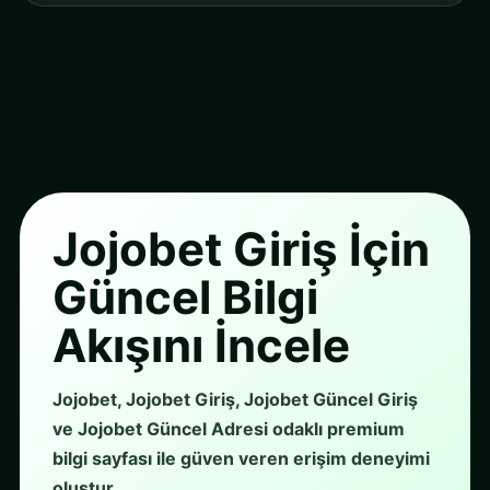
Jojobet Giriş İçin
Güncel Bilgi
Akışını İncele
Jojobet, Jojobet Giriş, Jojobet Güncel Giriş
ve Jojobet Güncel Adresi odaklı premium
bilgi sayfası ile güven veren erişim deneyimi
oluştur.