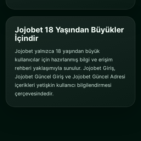
Jojobet 18 Yaşından Büyükler
İçindir
Jojobet yalnızca 18 yaşından büyük
kullanıcılar için hazırlanmış bilgi ve erişim
rehberi yaklaşımıyla sunulur. Jojobet Giriş,
Jojobet Güncel Giriş ve Jojobet Güncel Adresi
içerikleri yetişkin kullanıcı bilgilendirmesi
çerçevesindedir.