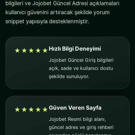
bilgileri ve Jojobet Güncel Adresi açıklamaları
kullanıcı güvenini artıracak şekilde yorum
snippet yapısıyla desteklenmiştir.
Hızlı Bilgi Deneyimi
★★★★★
Jojobet Güncel Giriş bilgileri
açık, sade ve kullanıcı dostu
şekilde sunuluyor.
Güven Veren Sayfa
★★★★★
Jojobet Resmi bilgi alanı,
güncel adres ve giriş rehberi