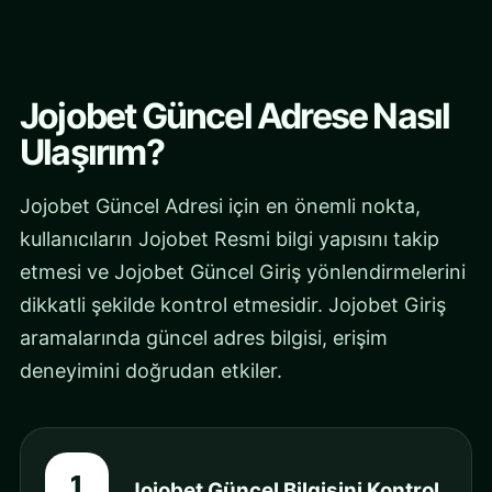
Jojobet Güncel Adrese Nasıl
Ulaşırım?
Jojobet Güncel Adresi için en önemli nokta,
kullanıcıların Jojobet Resmi bilgi yapısını takip
etmesi ve Jojobet Güncel Giriş yönlendirmelerini
dikkatli şekilde kontrol etmesidir. Jojobet Giriş
aramalarında güncel adres bilgisi, erişim
deneyimini doğrudan etkiler.
1
Jojobet Güncel Bilgisini Kontrol