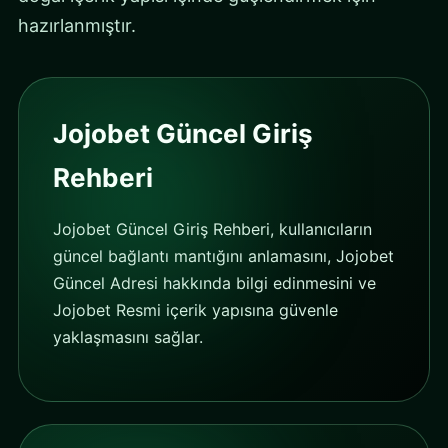
hazırlanmıştır.
Jojobet Güncel Giriş
Rehberi
Jojobet Güncel Giriş Rehberi, kullanıcıların
güncel bağlantı mantığını anlamasını, Jojobet
Güncel Adresi hakkında bilgi edinmesini ve
Jojobet Resmi içerik yapısına güvenle
yaklaşmasını sağlar.