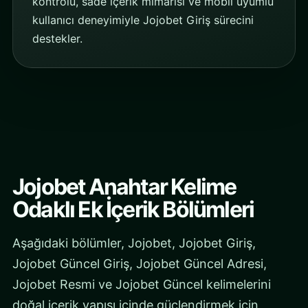
kontrolü, sade içerik mimarisi ve mobil uyumlu
kullanıcı deneyimiyle Jojobet Giriş sürecini
destekler.
Jojobet Anahtar Kelime
Odaklı Ek İçerik Bölümleri
Aşağıdaki bölümler, Jojobet, Jojobet Giriş,
Jojobet Güncel Giriş, Jojobet Güncel Adresi,
Jojobet Resmi ve Jojobet Güncel kelimelerini
doğal içerik yapısı içinde güçlendirmek için