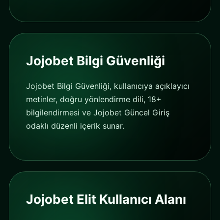
Jojobet Bilgi Güvenliği
Jojobet Bilgi Güvenliği, kullanıcıya açıklayıcı
metinler, doğru yönlendirme dili, 18+
bilgilendirmesi ve Jojobet Güncel Giriş
odaklı düzenli içerik sunar.
Jojobet Elit Kullanıcı Alanı