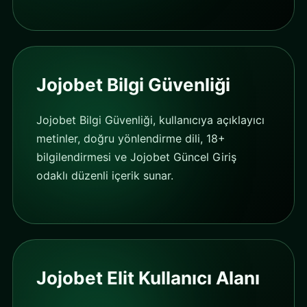
Jojobet Bilgi Güvenliği
Jojobet Bilgi Güvenliği, kullanıcıya açıklayıcı
metinler, doğru yönlendirme dili, 18+
bilgilendirmesi ve Jojobet Güncel Giriş
odaklı düzenli içerik sunar.
Jojobet Elit Kullanıcı Alanı