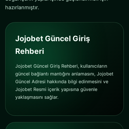
hazırlanmıştır.
Jojobet Güncel Giriş
Rehberi
Jojobet Güncel Giriş Rehberi, kullanıcıların
güncel bağlantı mantığını anlamasını, Jojobet
Güncel Adresi hakkında bilgi edinmesini ve
Jojobet Resmi içerik yapısına güvenle
yaklaşmasını sağlar.