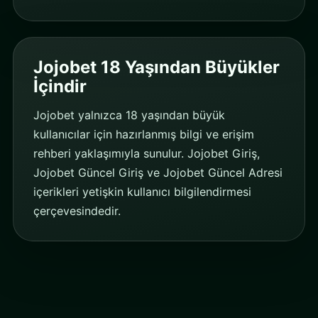
Jojobet 18 Yaşından Büyükler
İçindir
Jojobet yalnızca 18 yaşından büyük
kullanıcılar için hazırlanmış bilgi ve erişim
rehberi yaklaşımıyla sunulur. Jojobet Giriş,
Jojobet Güncel Giriş ve Jojobet Güncel Adresi
içerikleri yetişkin kullanıcı bilgilendirmesi
çerçevesindedir.