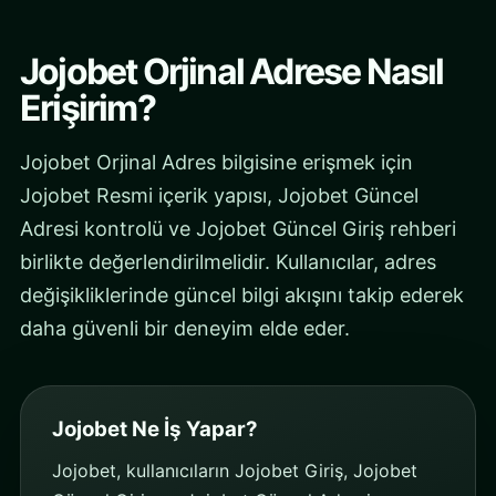
Jojobet Orjinal Adrese Nasıl
Erişirim?
Jojobet Orjinal Adres bilgisine erişmek için
Jojobet Resmi içerik yapısı, Jojobet Güncel
Adresi kontrolü ve Jojobet Güncel Giriş rehberi
birlikte değerlendirilmelidir. Kullanıcılar, adres
değişikliklerinde güncel bilgi akışını takip ederek
daha güvenli bir deneyim elde eder.
Jojobet Ne İş Yapar?
Jojobet, kullanıcıların Jojobet Giriş, Jojobet