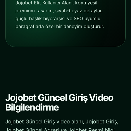
Jojobet Elit Kullanıcı Alanı, koyu yeşil
premium tasarım, siyah-beyaz detaylar,
güçlü başlık hiyerarşisi ve SEO uyumlu
paragraflarla özel bir deneyim oluşturur.
Jojobet Güncel Giriş Video
Bilgilendirme
Jojobet Güncel Giriş video alanı, Jojobet Giriş,
Jojobet Güncel Adresi ve Jojobet Resmi bilgi