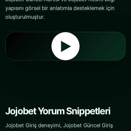
yapısını görsel bir anlatımla desteklemek için
oluşturulmuştur.
▶
Jojobet Yorum Snippetleri
Jojobet Giriş deneyimi, Jojobet Güncel Giriş