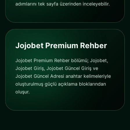
adımlarını tek sayfa üzerinden inceleyebilir.
Jojobet Premium Rehber
Jojobet Premium Rehber bölümü; Jojobet,
Jojobet Giriş, Jojobet Güncel Giriş ve
Jojobet Güncel Adresi anahtar kelimeleriyle
oluşturulmuş güçlü açıklama bloklarından
oluşur.