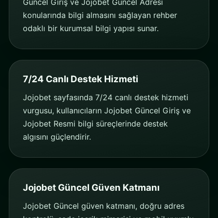
Güncel Giriş ve Jojobet Güncel Adresi
konularında bilgi almasını sağlayan rehber
odaklı bir kurumsal bilgi yapısı sunar.
7/24 Canlı Destek Hizmeti
Jojobet sayfasında 7/24 canlı destek hizmeti
vurgusu, kullanıcıların Jojobet Güncel Giriş ve
Jojobet Resmi bilgi süreçlerinde destek
algısını güçlendirir.
Jojobet Güncel Güven Katmanı
Jojobet Güncel güven katmanı, doğru adres