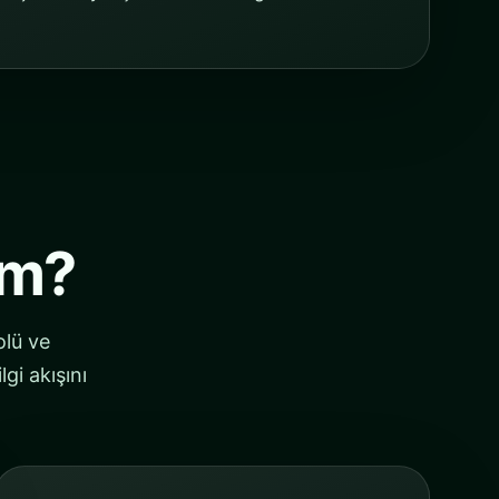
im?
olü ve
lgi akışını