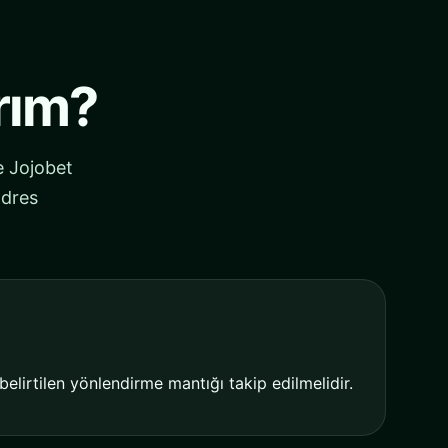
rım?
e Jojobet
adres
elirtilen yönlendirme mantığı takip edilmelidir.