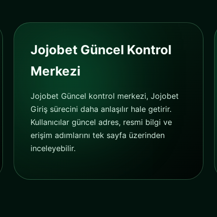
Jojobet Güncel Kontrol
Merkezi
Jojobet Güncel kontrol merkezi, Jojobet
Giriş sürecini daha anlaşılır hale getirir.
Kullanıcılar güncel adres, resmi bilgi ve
erişim adımlarını tek sayfa üzerinden
inceleyebilir.