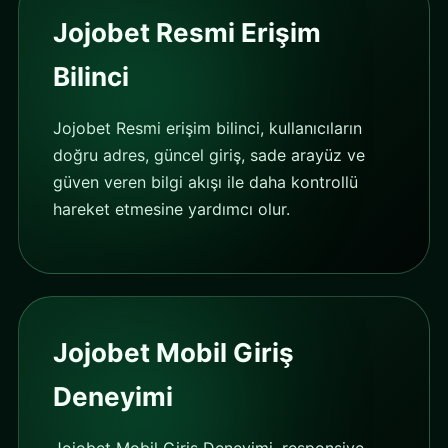
Jojobet Resmi Erişim
Bilinci
Jojobet Resmi erişim bilinci, kullanıcıların
doğru adres, güncel giriş, sade arayüz ve
güven veren bilgi akışı ile daha kontrollü
hareket etmesine yardımcı olur.
Jojobet Mobil Giriş
Deneyimi