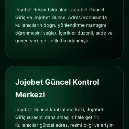
Jojobet Resmi bilgi alanı, Jojobet Güncel
Giriş ve Jojobet Güncel Adresi konusunda
kullanıcıların doğru yönlendirme mantığını
öğrenmesini sağlar. İçerikler düzenli, sade ve
güven veren bir dille hazırlanmıştır.
Jojobet Güncel Kontrol
Merkezi
Jojobet Güncel kontrol merkezi, Jojobet
Giriş sürecini daha anlaşılır hale getirir.
Kullanıcılar güncel adres, resmi bilgi ve erişim