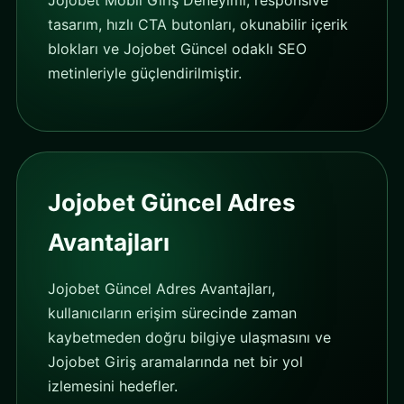
Jojobet Mobil Giriş Deneyimi, responsive
tasarım, hızlı CTA butonları, okunabilir içerik
blokları ve Jojobet Güncel odaklı SEO
metinleriyle güçlendirilmiştir.
Jojobet Güncel Adres
Avantajları
Jojobet Güncel Adres Avantajları,
kullanıcıların erişim sürecinde zaman
kaybetmeden doğru bilgiye ulaşmasını ve
Jojobet Giriş aramalarında net bir yol
izlemesini hedefler.