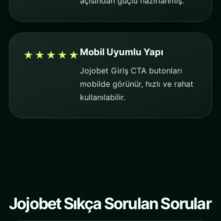
açısından güçlü hazırlanmış.
Mobil Uyumlu Yapı
★★★★★
Jojobet Giriş CTA butonları
mobilde görünür, hızlı ve rahat
kullanılabilir.
Jojobet Sıkça Sorulan Sorular