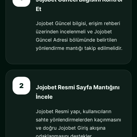
Et
Jojobet Güncel bilgisi, erişim rehberi
üzerinden incelenmeli ve Jojobet
Güncel Adresi bölümünde belirtilen
yönlendirme mantığı takip edilmelidir.
2
Jojobet Resmi Sayfa Mantığını
İncele
Jojobet Resmi yapı, kullanıcıların
sahte yönlendirmelerden kaçınmasını
ve doğru Jojobet Giriş akışına
odaklanmasını destekler.