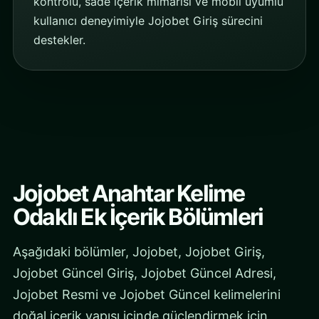
kontrolü, sade içerik mimarisi ve mobil uyumlu
kullanıcı deneyimiyle Jojobet Giriş sürecini
destekler.
Jojobet Anahtar Kelime
Odaklı Ek İçerik Bölümleri
Aşağıdaki bölümler, Jojobet, Jojobet Giriş,
Jojobet Güncel Giriş, Jojobet Güncel Adresi,
Jojobet Resmi ve Jojobet Güncel kelimelerini
doğal içerik yapısı içinde güçlendirmek için