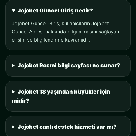
Jojobet Güncel Giriş nedir?
Jojobet Güncel Giriş, kullanıcıların Jojobet
Güncel Adresi hakkında bilgi almasını sağlayan
erişim ve bilgilendirme kavramıdır.
Jojobet Resmi bilgi sayfası ne sunar?
Jojobet 18 yaşından büyükler için
midir?
Jojobet canlı destek hizmeti var mı?