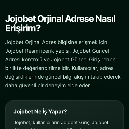
Jojobet Orjinal Adrese Nasıl
Erişirim?
Jojobet Orjinal Adres bilgisine erişmek için
Jojobet Resmi içerik yapısı, Jojobet Güncel
Adresi kontrolü ve Jojobet Güncel Giriş rehberi
birlikte değerlendirilmelidir. Kullanıcılar, adres
değişikliklerinde güncel bilgi akışını takip ederek
daha güvenli bir deneyim elde eder.
Jojobet Ne İş Yapar?
Jojobet, kullanıcıların Jojobet Giriş, Jojobet