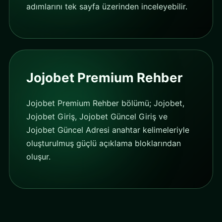
adımlarını tek sayfa üzerinden inceleyebilir.
Jojobet Premium Rehber
Jojobet Premium Rehber bölümü; Jojobet,
Jojobet Giriş, Jojobet Güncel Giriş ve
Jojobet Güncel Adresi anahtar kelimeleriyle
oluşturulmuş güçlü açıklama bloklarından
oluşur.