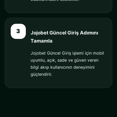
3
Jojobet Güncel Giriş Adımını
Tamamla
Jojobet Güncel Giriş işlemi için mobil
uyumlu, açık, sade ve güven veren
bilgi akışı kullanıcının deneyimini
güçlendirir.