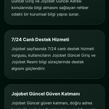
Güncel Giriş ve Jojobet Güncel Adresi
konularında bilgi almasını sağlayan rehber
odaklı bir kurumsal bilgi yapısı sunar.
7/24 Canlı Destek Hizmeti
Jojobet sayfasında 7/24 canlı destek hizmeti
vurgusu, kullanıcıların Jojobet Güncel Giriş ve
Jojobet Resmi bilgi süreçlerinde destek
algısını güçlendirir.
Jojobet Güncel Güven Katmanı
Jojobet Güncel güven katmanı, doğru adres