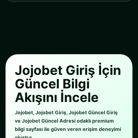
Jojobet Giriş İçin
Güncel Bilgi
Akışını İncele
Jojobet, Jojobet Giriş, Jojobet Güncel Giriş
ve Jojobet Güncel Adresi odaklı premium
bilgi sayfası ile güven veren erişim deneyimi
oluştur.