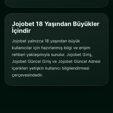
Jojobet 18 Yaşından Büyükler
İçindir
Jojobet yalnızca 18 yaşından büyük
kullanıcılar için hazırlanmış bilgi ve erişim
rehberi yaklaşımıyla sunulur. Jojobet Giriş,
Jojobet Güncel Giriş ve Jojobet Güncel Adresi
içerikleri yetişkin kullanıcı bilgilendirmesi
çerçevesindedir.