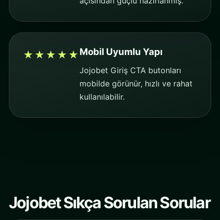
açısından güçlü hazırlanmış.
Mobil Uyumlu Yapı
★★★★★
Jojobet Giriş CTA butonları
mobilde görünür, hızlı ve rahat
kullanılabilir.
Jojobet Sıkça Sorulan Sorular