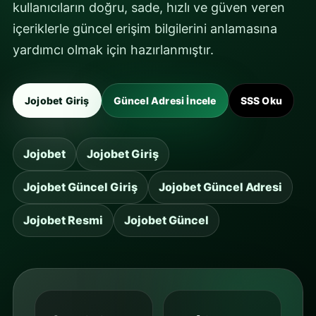
kullanıcıların doğru, sade, hızlı ve güven veren
içeriklerle güncel erişim bilgilerini anlamasına
yardımcı olmak için hazırlanmıştır.
Jojobet Giriş
Güncel Adresi İncele
SSS Oku
Jojobet
Jojobet Giriş
Jojobet Güncel Giriş
Jojobet Güncel Adresi
Jojobet Resmi
Jojobet Güncel