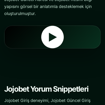
yapısını görsel bir anlatımla desteklemek için
oluşturulmuştur.
▶
Jojobet Yorum Snippetleri
Jojobet Giriş deneyimi, Jojobet Güncel Giriş