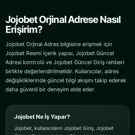
Jojobet Orjinal Adrese Nasıl
Erişirim?
Jojobet Orjinal Adres bilgisine erişmek için
Jojobet Resmi içerik yapısı, Jojobet Güncel
Adresi kontrolü ve Jojobet Güncel Giriş rehberi
birlikte değerlendirilmelidir. Kullanıcılar, adres
değişikliklerinde güncel bilgi akışını takip ederek
daha güvenli bir deneyim elde eder.
Jojobet Ne İş Yapar?
Jojobet, kullanıcıların Jojobet Giriş, Jojobet