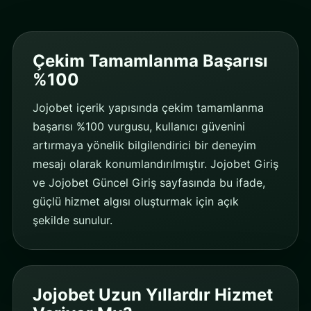
Çekim Tamamlanma Başarısı
%100
Jojobet içerik yapısında çekim tamamlanma
başarısı %100 vurgusu, kullanıcı güvenini
artırmaya yönelik bilgilendirici bir deneyim
mesajı olarak konumlandırılmıştır. Jojobet Giriş
ve Jojobet Güncel Giriş sayfasında bu ifade,
güçlü hizmet algısı oluşturmak için açık
şekilde sunulur.
Jojobet Uzun Yıllardır Hizmet