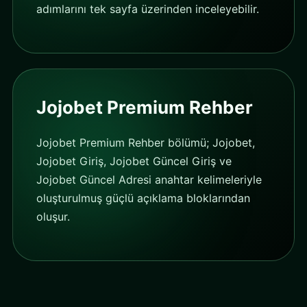
adımlarını tek sayfa üzerinden inceleyebilir.
Jojobet Premium Rehber
Jojobet Premium Rehber bölümü; Jojobet,
Jojobet Giriş, Jojobet Güncel Giriş ve
Jojobet Güncel Adresi anahtar kelimeleriyle
oluşturulmuş güçlü açıklama bloklarından
oluşur.