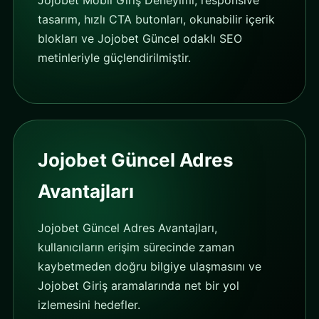
Jojobet Mobil Giriş Deneyimi, responsive
tasarım, hızlı CTA butonları, okunabilir içerik
blokları ve Jojobet Güncel odaklı SEO
metinleriyle güçlendirilmiştir.
Jojobet Güncel Adres
Avantajları
Jojobet Güncel Adres Avantajları,
kullanıcıların erişim sürecinde zaman
kaybetmeden doğru bilgiye ulaşmasını ve
Jojobet Giriş aramalarında net bir yol
izlemesini hedefler.