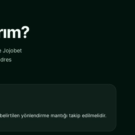
rım?
e Jojobet
adres
elirtilen yönlendirme mantığı takip edilmelidir.