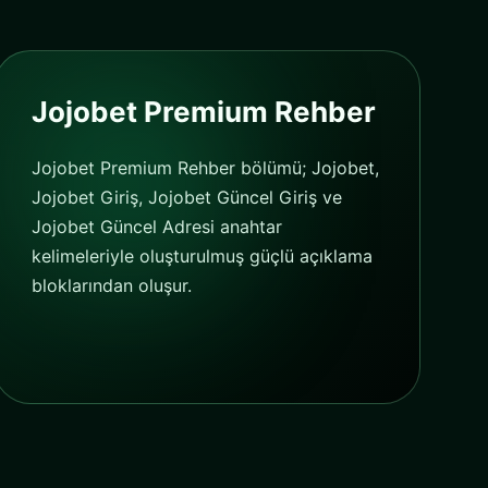
Jojobet Premium Rehber
Jojobet Premium Rehber bölümü; Jojobet,
Jojobet Giriş, Jojobet Güncel Giriş ve
Jojobet Güncel Adresi anahtar
kelimeleriyle oluşturulmuş güçlü açıklama
bloklarından oluşur.