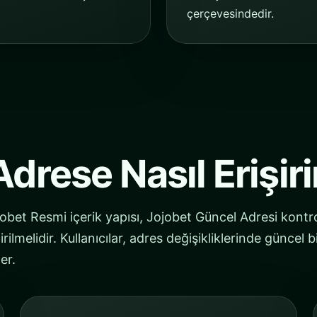
çerçevesindedir.
Adrese Nasıl Erişir
ojobet Resmi içerik yapısı, Jojobet Güncel Adresi kontr
ilmelidir. Kullanıcılar, adres değişikliklerinde güncel bi
er.