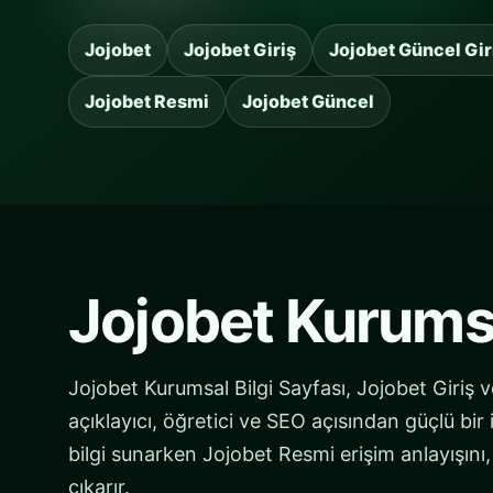
Jojobet
Jojobet Giriş
Jojobet Güncel Gir
Jojobet Resmi
Jojobet Güncel
Jojobet Kurumsa
Jojobet Kurumsal Bilgi Sayfası, Jojobet Giriş v
açıklayıcı, öğretici ve SEO açısından güçlü bi
bilgi sunarken Jojobet Resmi erişim anlayışını,
çıkarır.