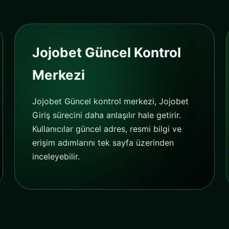
Jojobet Güncel Kontrol
Merkezi
Jojobet Güncel kontrol merkezi, Jojobet
Giriş sürecini daha anlaşılır hale getirir.
Kullanıcılar güncel adres, resmi bilgi ve
erişim adımlarını tek sayfa üzerinden
inceleyebilir.