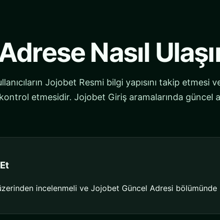
Adrese Nasıl Ulaşı
lanıcıların Jojobet Resmi bilgi yapısını takip etmesi v
e kontrol etmesidir. Jojobet Giriş aramalarında güncel 
 Et
 üzerinden incelenmeli ve Jojobet Güncel Adresi bölümünde b