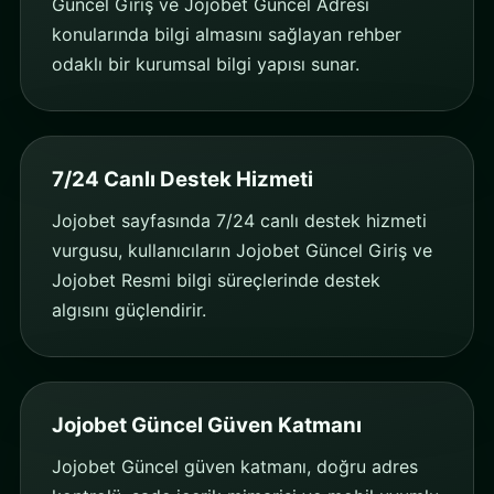
Güncel Giriş ve Jojobet Güncel Adresi
konularında bilgi almasını sağlayan rehber
odaklı bir kurumsal bilgi yapısı sunar.
7/24 Canlı Destek Hizmeti
Jojobet sayfasında 7/24 canlı destek hizmeti
vurgusu, kullanıcıların Jojobet Güncel Giriş ve
Jojobet Resmi bilgi süreçlerinde destek
algısını güçlendirir.
Jojobet Güncel Güven Katmanı
Jojobet Güncel güven katmanı, doğru adres