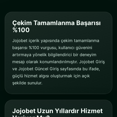
Çekim Tamamlanma Başarısı
%100
Jojobet içerik yapısında çekim tamamlanma
başarısı %100 vurgusu, kullanıcı güvenini
artırmaya yönelik bilgilendirici bir deneyim
mesajı olarak konumlandırılmıştır. Jojobet Giriş
ve Jojobet Güncel Giriş sayfasında bu ifade,
güçlü hizmet algısı oluşturmak için açık
şekilde sunulur.
Jojobet Uzun Yıllardır Hizmet