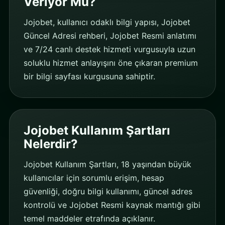
Veriyor Mu?
Jojobet, kullanıcı odaklı bilgi yapısı, Jojobet
Güncel Adresi rehberi, Jojobet Resmi anlatımı
ve 7/24 canlı destek hizmeti vurgusuyla uzun
soluklu hizmet anlayışını öne çıkaran premium
bir bilgi sayfası kurgusuna sahiptir.
Jojobet Kullanım Şartları
Nelerdir?
Jojobet Kullanım Şartları, 18 yaşından büyük
kullanıcılar için sorumlu erişim, hesap
güvenliği, doğru bilgi kullanımı, güncel adres
kontrolü ve Jojobet Resmi kaynak mantığı gibi
temel maddeler etrafında açıklanır.