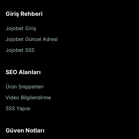
Giriş Rehberi
Jojobet Giriş
Jojobet Güncel Adresi
Jojobet SSS
SEO Alanları
Ürün Snippetleri
Video Bilgilendirme
SSS Yapısı
Güven Notları