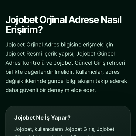
Jojobet Orjinal Adrese Nasıl
Erişirim?
Jojobet Orjinal Adres bilgisine erişmek için
Jojobet Resmi içerik yapısı, Jojobet Güncel
Adresi kontrolü ve Jojobet Güncel Giriş rehberi
birlikte değerlendirilmelidir. Kullanıcılar, adres
değişikliklerinde güncel bilgi akışını takip ederek
daha güvenli bir deneyim elde eder.
Jojobet Ne İş Yapar?
Jojobet, kullanıcıların Jojobet Giriş, Jojobet