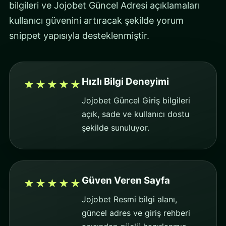
bilgileri ve Jojobet Güncel Adresi açıklamaları
kullanıcı güvenini artıracak şekilde yorum
snippet yapısıyla desteklenmiştir.
Hızlı Bilgi Deneyimi
★★★★★
Jojobet Güncel Giriş bilgileri
açık, sade ve kullanıcı dostu
şekilde sunuluyor.
Güven Veren Sayfa
★★★★★
Jojobet Resmi bilgi alanı,
güncel adres ve giriş rehberi