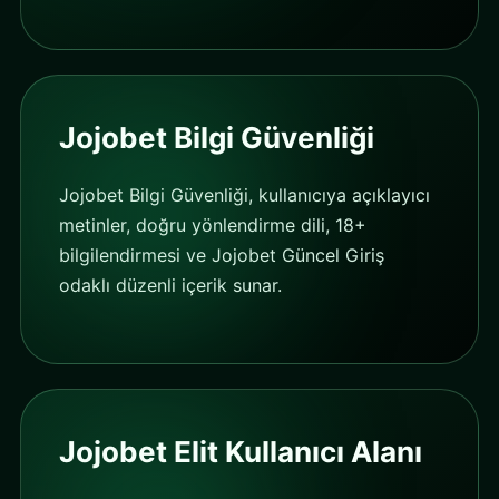
Jojobet Bilgi Güvenliği
Jojobet Bilgi Güvenliği, kullanıcıya açıklayıcı
metinler, doğru yönlendirme dili, 18+
bilgilendirmesi ve Jojobet Güncel Giriş
odaklı düzenli içerik sunar.
Jojobet Elit Kullanıcı Alanı