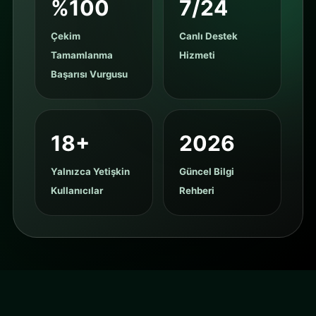
%100
7/24
Çekim
Canlı Destek
Tamamlanma
Hizmeti
Başarısı Vurgusu
18+
2026
Yalnızca Yetişkin
Güncel Bilgi
Kullanıcılar
Rehberi