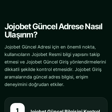
Jojobet Güncel Adrese Nasıl
Ulaşırım?
Jojobet Güncel Adresi için en önemli nokta,
kullanıcıların Jojobet Resmi bilgi yapısını takip
etmesi ve Jojobet Güncel Giriş yönlendirmelerini
dikkatli şekilde kontrol etmesidir. Jojobet Giriş
aramalarında güncel adres bilgisi, erişim
deneyimini doğrudan etkiler.
1
Jojobet Güncel Bilgisini Kontrol