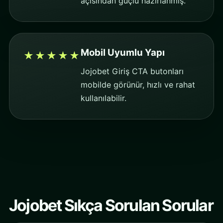
açısından güçlü hazırlanmış.
Mobil Uyumlu Yapı
★★★★★
Jojobet Giriş CTA butonları
mobilde görünür, hızlı ve rahat
kullanılabilir.
Jojobet Sıkça Sorulan Sorular