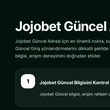
Jojobet Güncel 
Jojobet Güncel Adresi için en önemli nokta, kul
Güncel Giriş yönlendirmelerini dikkatli şekild
bilgisi, erişim deneyimini doğrudan etkiler.
1
Jojobet Güncel Bilgisini Kontrol
Jojobet Güncel bilgisi, erişim rehberi