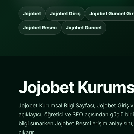
Jojobet
Jojobet Giriş
Jojobet Güncel Gir
Jojobet Resmi
Jojobet Güncel
Jojobet Kurumsa
Jojobet Kurumsal Bilgi Sayfası, Jojobet Giriş v
açıklayıcı, öğretici ve SEO açısından güçlü bi
bilgi sunarken Jojobet Resmi erişim anlayışını,
çıkarır.