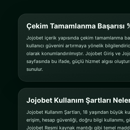
Çekim Tamamlanma Başarısı
Jojobet içerik yapısında çekim tamamlanma ba
kullanıcı güvenini artırmaya yönelik bilgilendiri
olarak konumlandırılmıştır. Jojobet Giriş ve Jo
sayfasında bu ifade, güçlü hizmet algısı oluştur
sunulur.
Jojobet Kullanım Şartları Nele
Jojobet Kullanım Şartları, 18 yaşından büyük kul
erişim, hesap güvenliği, doğru bilgi kullanımı, 
Jojobet Resmi kaynak mantığı gibi temel maddel