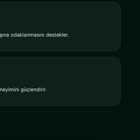
ışına odaklanmasını destekler.
neyimini güçlendirir.