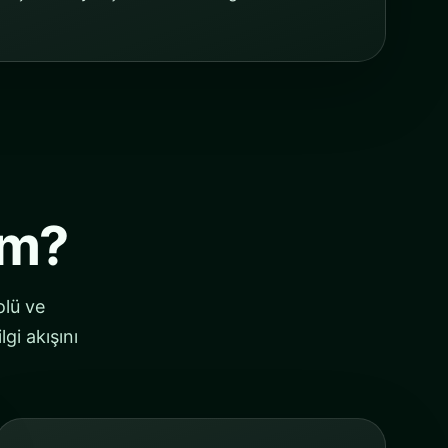
im?
olü ve
lgi akışını