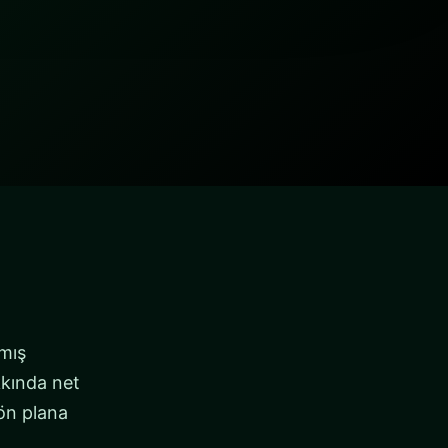
nmış
kkında net
 ön plana