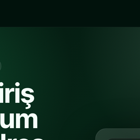
riş
ium